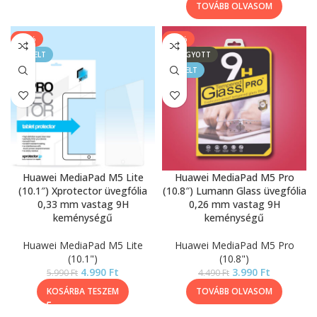
TOVÁBB OLVASOM
-17%
-11%
KIEMELT
ELFOGYOTT
KIEMELT
Huawei MediaPad M5 Lite
Huawei MediaPad M5 Pro
(10.1″) Xprotector üvegfólia
(10.8″) Lumann Glass üvegfólia
0,33 mm vastag 9H
0,26 mm vastag 9H
keménységű
keménységű
Huawei MediaPad M5 Lite
Huawei MediaPad M5 Pro
(10.1")
(10.8")
4.990
Ft
3.990
Ft
5.990
Ft
4.490
Ft
KOSÁRBA TESZEM
TOVÁBB OLVASOM