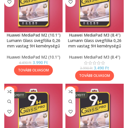
Huawei MediaPad M2 (10.1″)
Huawei MediaPad M3 (8.4″)
Lumann Glass üvegfólia 0,26
Lumann Glass üvegfólia 0,26
mm vastag 9H keménységű
mm vastag 9H keménységű
Huawei MediaPad M2 (10.1")
Huawei MediaPad M3 (8.4")
3.990
Ft
4.490
Ft
3.490
Ft
3.990
Ft
TOVÁBB OLVASOM
TOVÁBB OLVASOM
-11%
-13%
ELFOGYOTT
ELFOGYOTT