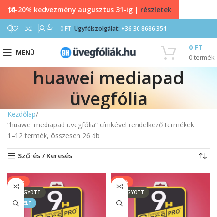
10-20% kedvezmény augusztus 31-ig |
részletek
0
0
FT
Ügyfélszolgálat:
+36 30 8686 351
0
FT
MENÜ
0
termék
huawei mediapad
üvegfólia
Kezdőlap
“huawei mediapad üvegfólia” címkével rendelkező termékek
1–12 termék, összesen 26 db
Szűrés / Keresés
-11%
-13%
ELFOGYOTT
ELFOGYOTT
KIEMELT