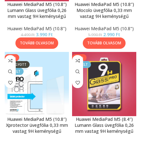
Huawei MediaPad M5 (10.8″)
Huawei MediaPad M5 (10.8″)
Lumann Glass üvegfólia 0,26
Mocolo üvegfólia 0,33 mm
mm vastag 9H keménységű
vastag 9H keménységű
Huawei MediaPad M5 (10.8")
Huawei MediaPad M5 (10.8")
3.990
Ft
2.990
Ft
4.490
Ft
5.990
Ft
TOVÁBB OLVASOM
TOVÁBB OLVASOM
-17%
-13%
ELFOGYOTT
KIEMELT
KIEMELT
Huawei MediaPad M5 (10.8″)
Huawei MediaPad M5 (8.4″)
Xprotector üvegfólia 0,33 mm
Lumann Glass üvegfólia 0,26
vastag 9H keménységű
mm vastag 9H keménységű