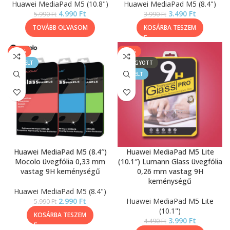
Huawei MediaPad M5 (10.8")
Huawei MediaPad M5 (8.4")
4.990
Ft
3.490
Ft
5.990
Ft
3.990
Ft
TOVÁBB OLVASOM
KOSÁRBA TESZEM
-50%
-11%
KIEMELT
ELFOGYOTT
KIEMELT
Huawei MediaPad M5 (8.4″)
Huawei MediaPad M5 Lite
Mocolo üvegfólia 0,33 mm
(10.1″) Lumann Glass üvegfólia
vastag 9H keménységű
0,26 mm vastag 9H
keménységű
Huawei MediaPad M5 (8.4")
2.990
Ft
Huawei MediaPad M5 Lite
5.990
Ft
(10.1")
KOSÁRBA TESZEM
3.990
Ft
4.490
Ft