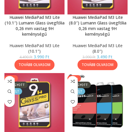
Huawei MediaPad M3 Lite
Huawei MediaPad M3 Lite
(10.1″) Lumann Glass üvegfólia
(8.0″) Lumann Glass üvegfólia
0,26 mm vastag 9H
0,26 mm vastag 9H
keménységű
keménységű
Huawei MediaPad M3 Lite
Huawei MediaPad M3 Lite
(10.1")
(8.0")
3.990
Ft
3.490
Ft
4.490
Ft
3.990
Ft
TOVÁBB OLVASOM
TOVÁBB OLVASOM
-11%
-50%
ELFOGYOTT
ELFOGYOTT
KIEMELT
KIEMELT