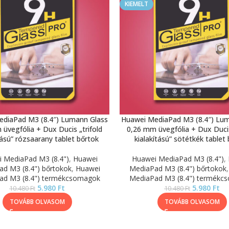
KIEMELT
diaPad M3 (8.4″) Lumann Glass
Huawei MediaPad M3 (8.4″) Lu
üvegfólia + Dux Ducis „trifold
0,26 mm üvegfólia + Dux Ducis
tású” rózsaarany tablet bőrtok
kialakítású” sötétkék tablet
 MediaPad M3 (8.4")
,
Huawei
Huawei MediaPad M3 (8.4")
,
d M3 (8.4") bőrtokok
,
Huawei
MediaPad M3 (8.4") bőrtokok
ad M3 (8.4") termékcsomagok
MediaPad M3 (8.4") termékc
5.980
Ft
5.980
Ft
10.480
Ft
10.480
Ft
TOVÁBB OLVASOM
TOVÁBB OLVASOM