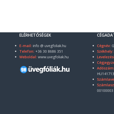
ELÉRHETŐSÉGEK
CÉGADA
E-mail:
info @ uvegfoliak.hu
Cégnév:
G
Telefon:
+36 30 8686 351
Székhely:
Weboldal:
www.uvegfoliak.hu
Levelezés
Cégjegyz
Adószám
HU141713
Számlave
Számlas
00100003