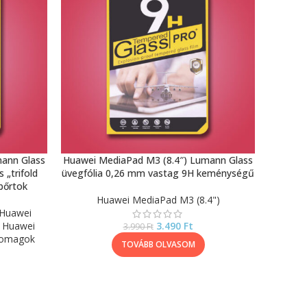
mann Glass
Huawei MediaPad M3 (8.4″) Lumann Glass
 „trifold
üvegfólia 0,26 mm vastag 9H keménységű
 bőrtok
Huawei MediaPad M3 (8.4")
Huawei
,
Huawei
3.490
Ft
3.990
Ft
somagok
TOVÁBB OLVASOM