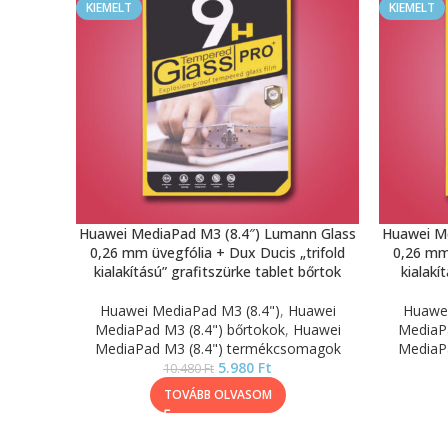
KIEMELT
KIEMELT
Huawei MediaPad M3 (8.4″) Lumann Glass
Huawei Me
0,26 mm üvegfólia + Dux Ducis „trifold
0,26 mm 
kialakítású” grafitszürke tablet bőrtok
kialakí
Huawei MediaPad M3 (8.4")
,
Huawei
Huawei
MediaPad M3 (8.4") bőrtokok
,
Huawei
MediaPa
MediaPad M3 (8.4") termékcsomagok
MediaP
5.980
Ft
10.480
Ft
TOVÁBB OLVASOM