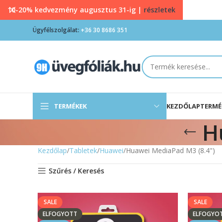
10-20% kedvezmény augusztus 31-ig |
részletek
Ügyfélszolgálat:
+36 30 8686 351
TERMÉKEK
KEZDŐLAP
TERMÉ
H
Kezdőlap
Tabletek
Huawei
Huawei MediaPad M3 (8.4")
Szűrés / Keresés
SALE
SALE
ELFOGYOTT
ELFOGYO