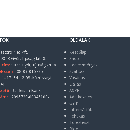
TOK
OLDALAK
asztro Net Kft.
Kezdőlap
9023 Győr, Ifjúság krt. 8.
Shop
i cím:
9023 Győr, Ifjúság krt. 8.
Kedvezmények
ékszám:
08-09-015785
Szállítás
:
14171341-2-08 (közösségi:
Vásárlás
41)
Elállás
zető:
Raiffeisen Bank
ÁSZF
zám:
12096729-00346100-
Adatkezelés
GYIK
Információk
Felrakás
Törésteszt
Blog