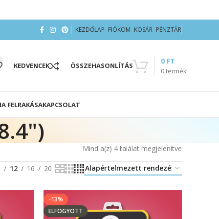
KEZDŐLAP
FIÓKOM
KOSÁR
PÉNZTÁR
0
FT
KEDVENCEK
ÖSSZEHASONLÍTÁS
0
termék
IA FELRAKÁSA
KAPCSOLAT
.4")
Mind a(z) 4 találat megjelenítve
8
12
16
20
-13%
ELFOGYOTT