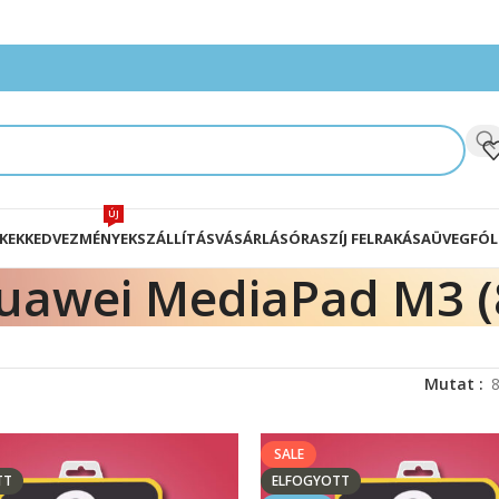
ÚJ
KEK
KEDVEZMÉNYEK
SZÁLLÍTÁS
VÁSÁRLÁS
ÓRASZÍJ FELRAKÁSA
ÜVEGFÓL
uawei MediaPad M3 (8
Mutat
SALE
TT
ELFOGYOTT