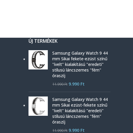
ÚJ TERMÉKEK
Samsung Galaxy Watch 9 44
mm Sikai fekete-ezüst színű
"ívelt" kialakítású "eredeti"
stílusú láncszemes "fém"
óraszíj
9.990
Ft
11.990
Ft
Samsung Galaxy Watch 9 44
mm Sikai ezüst-fekete színű
"ívelt" kialakítású "eredeti"
stílusú láncszemes "fém"
óraszíj
9.990
Ft
11.990
Ft