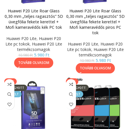
Huawei P20 Lite Roar Glass
Huawei P20 Lite Roar Glass
0,30 mm „teljes ragasztós” 5D
0,30 mm „teljes ragasztós” 5D
üvegfólia fekete kerettel +
üvegfólia fekete kerettel +
Mofi kameravédős kék PC tok
Mofi kameravédős piros PC
tok
Huawei P20 Lite
,
Huawei P20
Lite pc tokok
,
Huawei P20 Lite
Huawei P20 Lite
,
Huawei P20
termékcsomagok
Lite pc tokok
,
Huawei P20 Lite
5.980
Ft
termékcsomagok
10.980
Ft
5.980
Ft
10.980
Ft
TOVÁBB OLVASOM
TOVÁBB OLVASOM
SALE
SALE
ELFOGYOTT
ELFOGYOTT
KIEMELT
KIEMELT