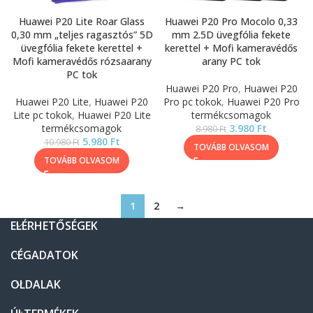
Huawei P20 Lite Roar Glass
Huawei P20 Pro Mocolo 0,33
0,30 mm „teljes ragasztós” 5D
mm 2.5D üvegfólia fekete
üvegfólia fekete kerettel +
kerettel + Mofi kameravédős
Mofi kameravédős rózsaarany
arany PC tok
PC tok
Huawei P20 Pro
,
Huawei P20
Huawei P20 Lite
,
Huawei P20
Pro pc tokok
,
Huawei P20 Pro
Lite pc tokok
,
Huawei P20 Lite
termékcsomagok
termékcsomagok
3.980
Ft
8.980
Ft
5.980
Ft
10.980
Ft
TOVÁBB OLVASOM
TOVÁBB OLVASOM
1
2
→
ELÉRHETŐSÉGEK
CÉGADATOK
OLDALAK