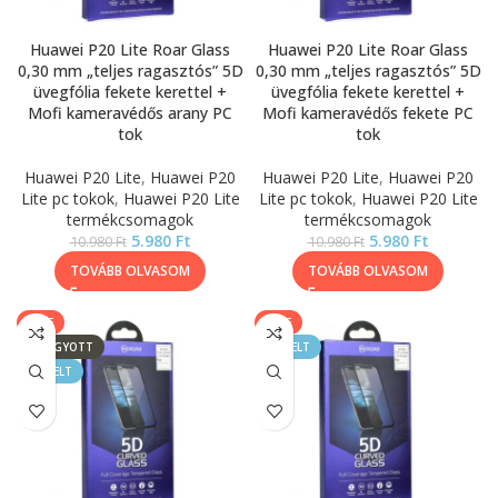
Huawei P20 Lite Roar Glass
Huawei P20 Lite Roar Glass
0,30 mm „teljes ragasztós” 5D
0,30 mm „teljes ragasztós” 5D
üvegfólia fekete kerettel +
üvegfólia fekete kerettel +
Mofi kameravédős arany PC
Mofi kameravédős fekete PC
tok
tok
Huawei P20 Lite
,
Huawei P20
Huawei P20 Lite
,
Huawei P20
Lite pc tokok
,
Huawei P20 Lite
Lite pc tokok
,
Huawei P20 Lite
termékcsomagok
termékcsomagok
5.980
Ft
5.980
Ft
10.980
Ft
10.980
Ft
TOVÁBB OLVASOM
TOVÁBB OLVASOM
SALE
SALE
ELFOGYOTT
KIEMELT
KIEMELT