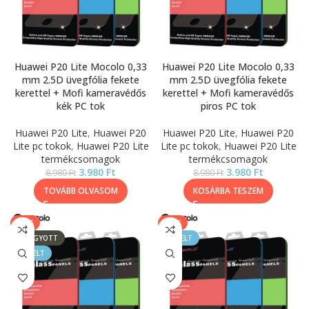
Huawei P20 Lite Mocolo 0,33
Huawei P20 Lite Mocolo 0,33
mm 2.5D üvegfólia fekete
mm 2.5D üvegfólia fekete
kerettel + Mofi kameravédős
kerettel + Mofi kameravédős
kék PC tok
piros PC tok
Huawei P20 Lite
,
Huawei P20
Huawei P20 Lite
,
Huawei P20
Lite pc tokok
,
Huawei P20 Lite
Lite pc tokok
,
Huawei P20 Lite
termékcsomagok
termékcsomagok
3.980
Ft
3.980
Ft
8.980
Ft
8.980
Ft
TOVÁBB OLVASOM
KOSÁRBA TESZEM
SALE
SALE
ELFOGYOTT
KIEMELT
KIEMELT