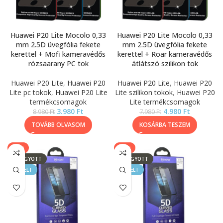
Huawei P20 Lite Mocolo 0,33
Huawei P20 Lite Mocolo 0,33
mm 2.5D üvegfólia fekete
mm 2.5D üvegfólia fekete
kerettel + Mofi kameravédős
kerettel + Roar kameravédős
rózsaarany PC tok
átlátszó szilikon tok
Huawei P20 Lite
,
Huawei P20
Huawei P20 Lite
,
Huawei P20
Lite pc tokok
,
Huawei P20 Lite
Lite szilikon tokok
,
Huawei P20
termékcsomagok
Lite termékcsomagok
3.980
Ft
4.980
Ft
8.980
Ft
7.980
Ft
TOVÁBB OLVASOM
KOSÁRBA TESZEM
SALE
SALE
ELFOGYOTT
ELFOGYOTT
KIEMELT
KIEMELT