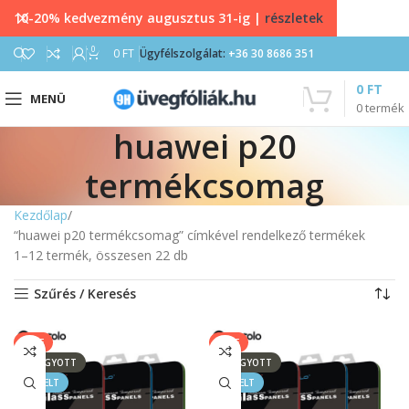
10-20% kedvezmény augusztus 31-ig |
részletek
0
0
FT
Ügyfélszolgálat:
+36 30 8686 351
0
FT
MENÜ
0
termék
huawei p20
termékcsomag
Kezdőlap
“huawei p20 termékcsomag” címkével rendelkező termékek
1–12 termék, összesen 22 db
Szűrés / Keresés
SALE
SALE
ELFOGYOTT
ELFOGYOTT
KIEMELT
KIEMELT