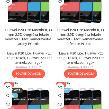
Huawei P20 Lite Mocolo 0,33
Huawei P20 Lite Mocolo 0,33
mm 2.5D üvegfólia fekete
mm 2.5D üvegfólia fekete
kerettel + Mofi kameravédős
kerettel + Mofi kameravédős
arany PC tok
fekete PC tok
Huawei P20 Lite
,
Huawei P20
Huawei P20 Lite
,
Huawei P20
Lite pc tokok
,
Huawei P20 Lite
Lite pc tokok
,
Huawei P20 Lite
termékcsomagok
termékcsomagok
3.980
Ft
3.980
Ft
8.980
Ft
8.980
Ft
TOVÁBB OLVASOM
TOVÁBB OLVASOM
SALE
SALE
ELFOGYOTT
KIEMELT
KIEMELT