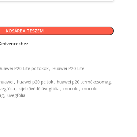
KOSÁRBA TESZEM
Kedvencekhez
Huawei P20 Lite pc tokok
,
Huawei P20 Lite
huawei
,
huawei p20 pc tok
,
huawei p20 termékcsomag
,
vegfólia
,
kijelzővédő üvegfólia
,
mocolo
,
mocolo
ag
,
üvegfólia