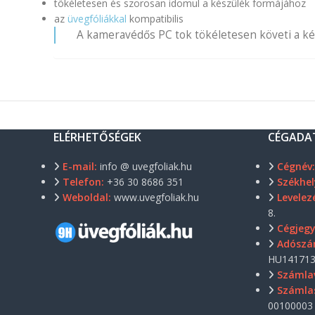
tökéletesen és szorosan idomul a készülék formájához
az
üvegfóliákkal
kompatibilis
A kameravédős PC tok tökéletesen követi a kés
ELÉRHETŐSÉGEK
CÉGADA
E-mail:
info @ uvegfoliak.hu
Cégnév
Telefon:
+36 30 8686 351
Székhel
Weboldal:
www.uvegfoliak.hu
Levelezé
8.
Cégjeg
Adószá
HU141713
Számla
Számla
00100003