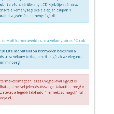
obiltelefon
, sérülékeny LCD kijelzője számára,
hs-féle keménységi skála alapján csupán 1
arad el a gyémánt keménységétől!
ite Mofi kameravédős ultra vékony piros PC tok
20 Lite mobiltelefon
könnyedén belesimul a
s ultra vékony tokba, amiről sugárzik az elegancia
um minőség!
 termékcsomagban, azaz üvegfóliával együtt is
hatja, amellyel jelentős összeget takaríthat meg! A
szleteket a lejjebb található "Termékcsomagok" fül
atja el.