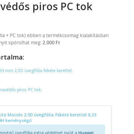
védős piros PC tok
lia + PC tok) ebben a termékcsomag kialakításban
nyit spórolhat meg:
2.000 Ft
rtalma:
3 mm 2.5D üvegfólia fekete kerettel:
ravédős piros PC tok:
ite Mocolo 2.5D üvegfólia fekete kerettel 0,33
9H keménységű
ységű üvegfólia extra védelmet nyújt a
Huawei