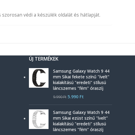
zorosan védi a készülék oldalát és hátlapját.
ÚJ TERMÉKEK
Samsung Galaxy Watch 9 44
mm Sikai fekete színű "ívelt"
kialakítású "eredeti" stílusú
láncszemes "fém" óraszíj
5.990
Ft
9.990
Ft
Samsung Galaxy Watch 9 44
mm Sikai ezüst színű "ívelt"
kialakítású "eredeti" stílusú
láncszemes "fém" óraszíj