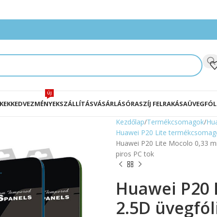
ÚJ
KEK
KEDVEZMÉNYEK
SZÁLLÍTÁS
VÁSÁRLÁS
ÓRASZÍJ FELRAKÁSA
ÜVEGFÓL
Kezdőlap
Termékcsomagok
Hu
Huawei P20 Lite termékcsomag
Huawei P20 Lite Mocolo 0,33 mm
piros PC tok
Huawei P20 
2.5D üvegfól