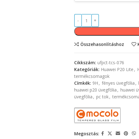
Összehasonlításhoz
Cikkszám:
ufpct-tcs-076
Kategóriák:
Huawei P20 Lite
,
termékcsomagok
Címkék:
9H
,
fényes üvegfólia
,
huawei p20 üvegfólia
,
huawei ü
üvegfólia
,
pc tok
,
termékcsom
Megosztás: