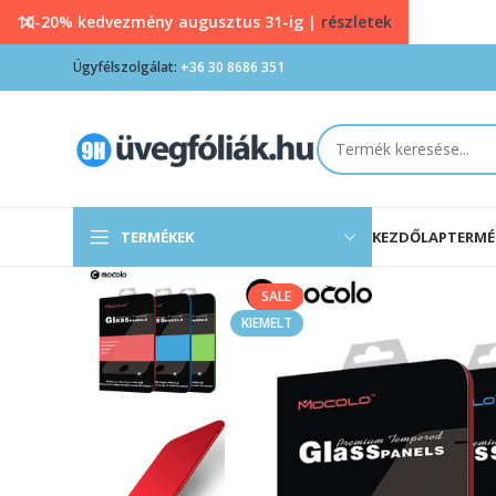
10-20% kedvezmény augusztus 31-ig |
részletek
Ügyfélszolgálat:
+36 30 8686 351
TERMÉKEK
KEZDŐLAP
TERMÉ
SALE
KIEMELT