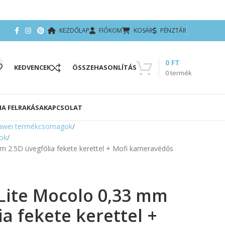
KEZDŐLAP
FIÓKOM
KOSÁR
PÉNZTÁR
0
FT
KEDVENCEK
ÖSSZEHASONLÍTÁS
0
termék
IA FELRAKÁSA
KAPCSOLAT
awei termékcsomagok
ok
 2.5D üvegfólia fekete kerettel + Mofi kameravédős
Lite Mocolo 0,33 mm
ia fekete kerettel +