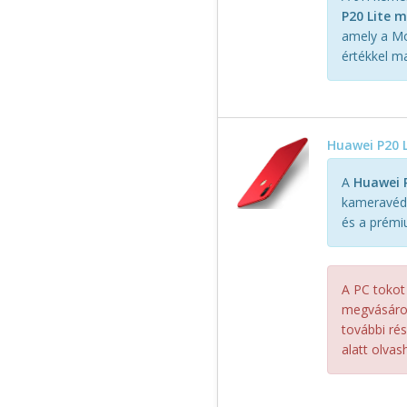
P20 Lite m
amely a Mo
értékkel m
Huawei P20 L
A
Huawei P
kameravédő
és a prémi
A PC tokot
megvásárol
további ré
alatt olvash