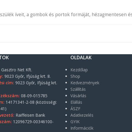
zülék íveit, a gombok és portok formáját, hézagmentesen és s
TOK
OLDALAK
:
Gasztro Net Kft.
Kezdőlap
y:
9023 Győr, Ifjúság krt. 8.
Shop
si cím:
9023 Győr, Ifjúság krt.
Kedvezmények
Szállítás
yzékszám:
08-09-015785
Vásárlás
m:
14171341-2-08 (közösségi:
Elállás
41)
ÁSZF
vezető:
Raiffeisen Bank
Adatkezelés
szám:
12096729-00346100-
GYIK
Információk