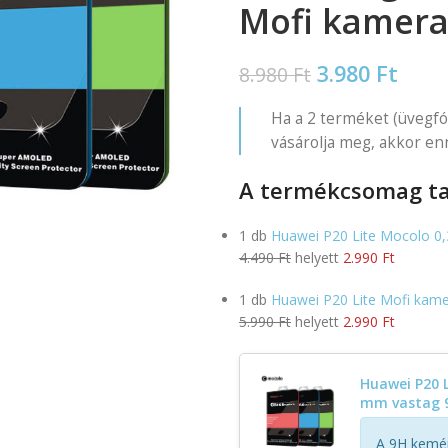
Mofi kamera
3.980
Ft
8.980
Ft
Ha a 2 terméket (üvegfó
vásárolja meg, akkor en
A termékcsomag ta
1 db
Huawei P20 Lite Mocolo 0,3
4.490 Ft
helyett
2.990 Ft
1 db
Huawei P20 Lite Mofi kame
5.990 Ft
helyett
2.990 Ft
Huawei P20 L
mm vastag 
A 9H kemén