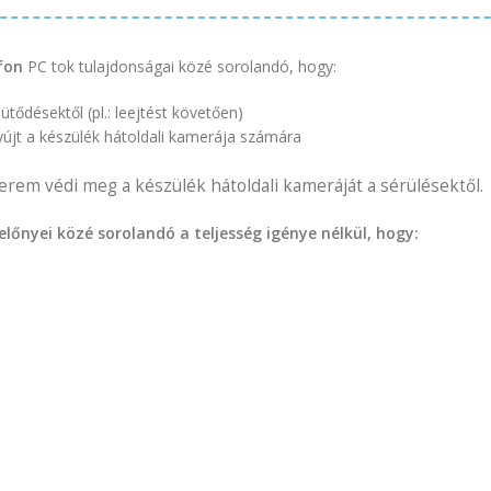
fon
PC tok tulajdonságai közé sorolandó, hogy:
ütődésektől (pl.: leejtést követően)
yújt a készülék hátoldali kamerája számára
rem védi meg a készülék hátoldali kameráját a sérülésektől.
lőnyei közé sorolandó a teljesség igénye nélkül, hogy: