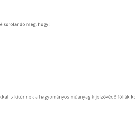
zé sorolandó még, hogy:
kal is kitűnnek a hagyományos műanyag kijelzővédő fóliák köz