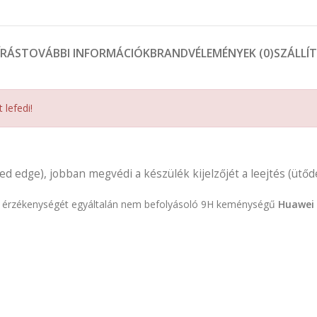
ÍRÁS
TOVÁBBI INFORMÁCIÓK
BRAND
VÉLEMÉNYEK (0)
SZÁLLÍ
t lefedi!
ed edge), jobban megvédi a készülék kijelzőjét a leejtés (ütődé
ület érzékenységét egyáltalán nem befolyásoló 9H keménységű
Huawei 