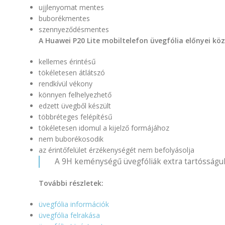
ujjlenyomat mentes
buborékmentes
szennyeződésmentes
A Huawei P20 Lite mobiltelefon üvegfólia előnyei kö
kellemes érintésű
tökéletesen átlátszó
rendkívül vékony
könnyen felhelyezhető
edzett üvegből készült
többréteges felépítésű
tökéletesen idomul a kijelző formájához
nem buborékosodik
az érintőfelület érzékenységét nem befolyásolja
A 9H keménységű üvegfóliák extra tartósságuk
További részletek:
üvegfólia információk
üvegfólia felrakása