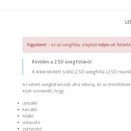
LE
Figyelem!
– ez az üvegfólia, a kijelző
teljes
sík felületé
Röviden a 2.5D üvegfóliáról:
A lekerekített szélű 2.5D üvegfólia (2.5D round
Az edzett üvegből készült ultra vékony, és az érintőfel
közé sorolandó, hogy:
ütésálló
karcálló
hőálló
víztaszító
zsírtaszító