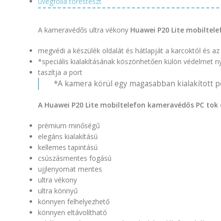
üvegfólia törésteszt
A kameravédős ultra vékony
Huawei P20 Lite mobiltele
megvédi a készülék oldalát és hátlapját a karcoktól és az 
*speciális kialakításának köszönhetően külön védelmet n
taszítja a port
*A kamera körül egy magasabban kialakított pe
A Huawei P20 Lite mobiltelefon kameravédős PC tok e
prémium minőségű
elegáns kialakítású
kellemes tapintású
csúszásmentes fogású
ujjlenyomat mentes
ultra vékony
ultra könnyű
könnyen felhelyezhető
könnyen eltávolítható