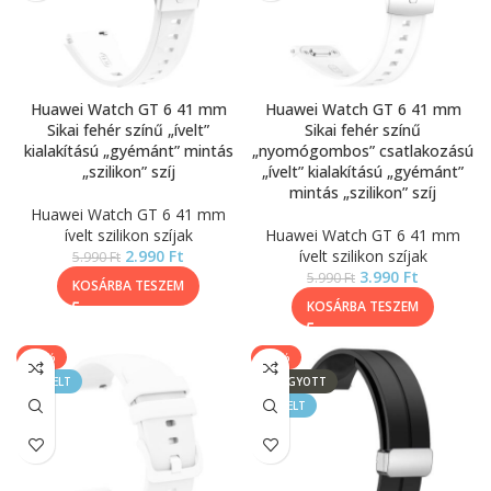
Huawei Watch GT 6 41 mm
Huawei Watch GT 6 41 mm
Sikai fehér színű „ívelt”
Sikai fehér színű
kialakítású „gyémánt” mintás
„nyomógombos” csatlakozású
„szilikon” szíj
„ívelt” kialakítású „gyémánt”
mintás „szilikon” szíj
Huawei Watch GT 6 41 mm
ívelt szilikon szíjak
Huawei Watch GT 6 41 mm
2.990
Ft
ívelt szilikon szíjak
5.990
Ft
3.990
Ft
5.990
Ft
KOSÁRBA TESZEM
KOSÁRBA TESZEM
-40%
-43%
KIEMELT
ELFOGYOTT
KIEMELT