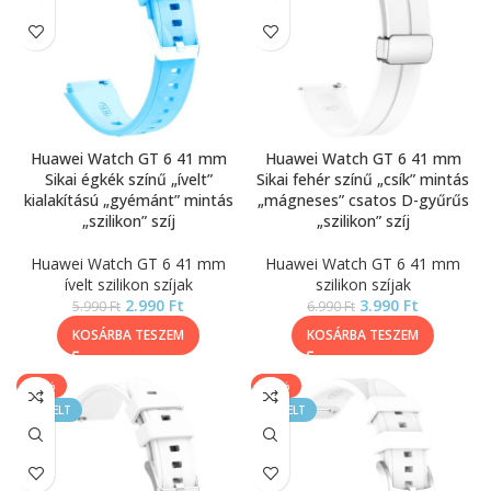
Huawei Watch GT 6 41 mm
Huawei Watch GT 6 41 mm
Sikai égkék színű „ívelt”
Sikai fehér színű „csík” mintás
kialakítású „gyémánt” mintás
„mágneses” csatos D-gyűrűs
„szilikon” szíj
„szilikon” szíj
Huawei Watch GT 6 41 mm
Huawei Watch GT 6 41 mm
ívelt szilikon szíjak
szilikon szíjak
2.990
Ft
3.990
Ft
5.990
Ft
6.990
Ft
KOSÁRBA TESZEM
KOSÁRBA TESZEM
-50%
-33%
KIEMELT
KIEMELT