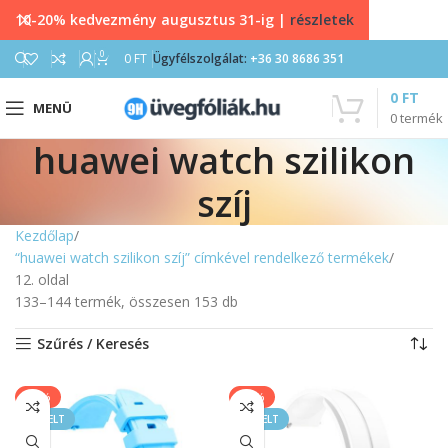
10-20% kedvezmény augusztus 31-ig |
részletek
0
0
FT
Ügyfélszolgálat:
+36 30 8686 351
0
FT
MENÜ
0
termék
huawei watch szilikon
szíj
Kezdőlap
“huawei watch szilikon szíj” címkével rendelkező termékek
12. oldal
133–144 termék, összesen 153 db
Szűrés / Keresés
-50%
-43%
KIEMELT
KIEMELT