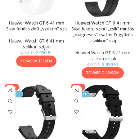
Huawei Watch GT 6 41 mm
Huawei Watch GT 6 41 mm
Sikai fehér színű „szilikon” szíj
Sikai fekete színű „csík” mintás
„mágneses” csatos D-gyűrűs
„szilikon” szíj
Huawei Watch GT 6 41 mm
szilikon szíjak
2.990
Ft
Huawei Watch GT 6 41 mm
4.990
Ft
szilikon szíjak
KOSÁRBA TESZEM
3.990
Ft
6.990
Ft
TOVÁBB OLVASOM
-50%
-33%
KIEMELT
KIEMELT