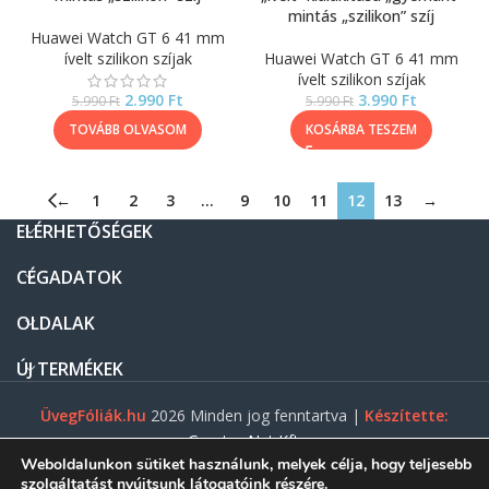
mintás „szilikon” szíj
Huawei Watch GT 6 41 mm
ívelt szilikon szíjak
Huawei Watch GT 6 41 mm
ívelt szilikon szíjak
2.990
Ft
3.990
Ft
5.990
Ft
5.990
Ft
TOVÁBB OLVASOM
KOSÁRBA TESZEM
←
1
2
3
…
9
10
11
12
13
→
ELÉRHETŐSÉGEK
CÉGADATOK
OLDALAK
ÚJ TERMÉKEK
ÜvegFóliák.hu
2026 Minden jog fenntartva |
Készítette:
Gasztro Net Kft.
Weboldalunkon sütiket használunk, melyek célja, hogy teljesebb
szolgáltatást nyújtsunk látogatóink részére.