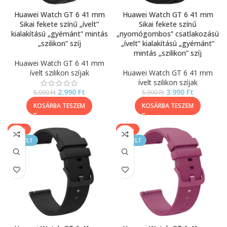
Huawei Watch GT 6 41 mm
Huawei Watch GT 6 41 mm
Sikai fekete színű „ívelt”
Sikai fekete színű
kialakítású „gyémánt” mintás
„nyomógombos” csatlakozású
„szilikon” szíj
„ívelt” kialakítású „gyémánt”
mintás „szilikon” szíj
Huawei Watch GT 6 41 mm
ívelt szilikon szíjak
Huawei Watch GT 6 41 mm
ívelt szilikon szíjak
2.990
Ft
3.990
Ft
5.990
Ft
5.990
Ft
KOSÁRBA TESZEM
KOSÁRBA TESZEM
-40%
-40%
KIEMELT
KIEMELT