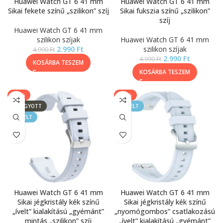
Huawei Watch GT 6 41 mm
Huawei Watch GT 6 41 mm
Sikai fekete színű „szilikon” szíj
Sikai fukszia színű „szilikon”
szíj
Huawei Watch GT 6 41 mm
szilikon szíjak
Huawei Watch GT 6 41 mm
2.990
Ft
szilikon szíjak
4.990
Ft
2.990
Ft
4.990
Ft
KOSÁRBA TESZEM
KOSÁRBA TESZEM
-50%
-33%
ELFOGYOTT
KIEMELT
KIEMELT
Huawei Watch GT 6 41 mm
Huawei Watch GT 6 41 mm
Sikai jégkristály kék színű
Sikai jégkristály kék színű
„ívelt” kialakítású „gyémánt”
„nyomógombos” csatlakozású
mintás „szilikon” szíj
„ívelt” kialakítású „gyémánt”