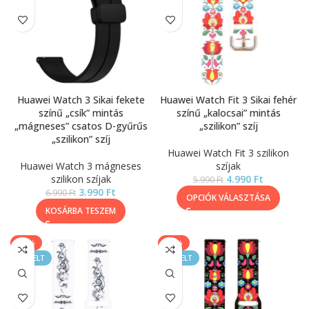
Huawei Watch 3 Sikai fekete
Huawei Watch Fit 3 Sikai fehér
színű „csík” mintás
színű „kalocsai” mintás
„mágneses” csatos D-gyűrűs
„szilikon” szíj
„szilikon” szíj
Huawei Watch Fit 3 szilikon
Huawei Watch 3 mágneses
szíjak
szilikon szíjak
4.990
Ft
5.990
Ft
3.990
Ft
6.990
Ft
OPCIÓK VÁLASZTÁSA
KOSÁRBA TESZEM
-17%
-17%
KIEMELT
KIEMELT