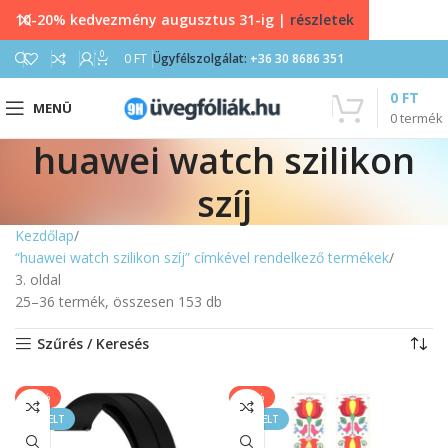
10-20% kedvezmény augusztus 31-ig |
részletek
0
0
FT
Ügyfélszolgálat:
+36 30 8686 351
0
FT
MENÜ
0
termék
huawei watch szilikon
szíj
Kezdőlap
“huawei watch szilikon szíj” címkével rendelkező termékek
3. oldal
25–36 termék, összesen 153 db
Szűrés / Keresés
-43%
-17%
KIEMELT
KIEMELT