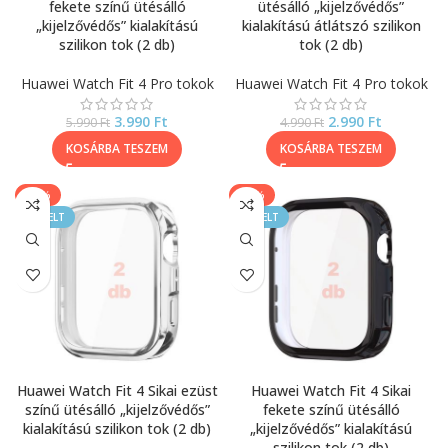
fekete színű ütésálló
ütésálló „kijelzővédős”
„kijelzővédős” kialakítású
kialakítású átlátszó szilikon
szilikon tok (2 db)
tok (2 db)
Huawei Watch Fit 4 Pro tokok
Huawei Watch Fit 4 Pro tokok
3.990
Ft
2.990
Ft
5.990
Ft
4.990
Ft
KOSÁRBA TESZEM
KOSÁRBA TESZEM
-33%
-33%
KIEMELT
KIEMELT
Huawei Watch Fit 4 Sikai ezüst
Huawei Watch Fit 4 Sikai
színű ütésálló „kijelzővédős”
fekete színű ütésálló
kialakítású szilikon tok (2 db)
„kijelzővédős” kialakítású
szilikon tok (2 db)