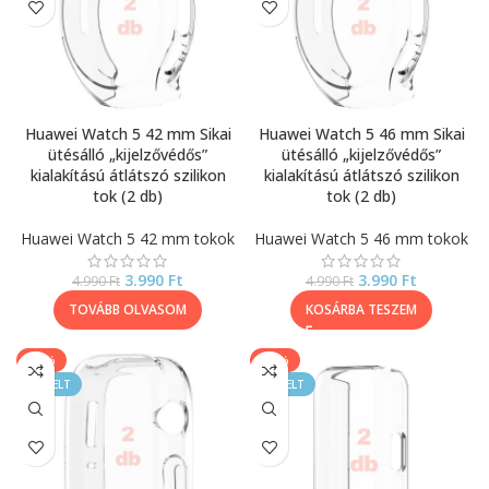
Huawei Watch 5 42 mm Sikai
Huawei Watch 5 46 mm Sikai
ütésálló „kijelzővédős”
ütésálló „kijelzővédős”
kialakítású átlátszó szilikon
kialakítású átlátszó szilikon
tok (2 db)
tok (2 db)
Huawei Watch 5 42 mm tokok
Huawei Watch 5 46 mm tokok
3.990
Ft
3.990
Ft
4.990
Ft
4.990
Ft
TOVÁBB OLVASOM
KOSÁRBA TESZEM
-20%
-40%
KIEMELT
KIEMELT