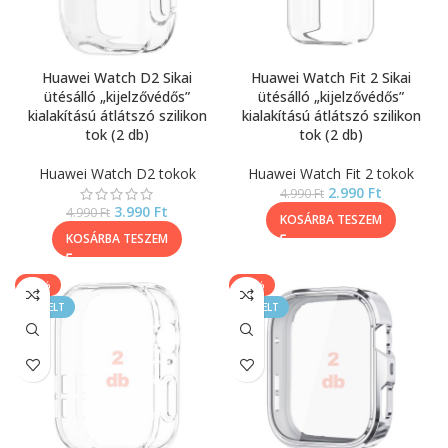
Huawei Watch D2 Sikai
Huawei Watch Fit 2 Sikai
ütésálló „kijelzővédős”
ütésálló „kijelzővédős”
kialakítású átlátszó szilikon
kialakítású átlátszó szilikon
tok (2 db)
tok (2 db)
Huawei Watch D2 tokok
Huawei Watch Fit 2 tokok
2.990
Ft
4.990
Ft
3.990
Ft
4.990
Ft
KOSÁRBA TESZEM
KOSÁRBA TESZEM
-20%
-33%
KIEMELT
KIEMELT