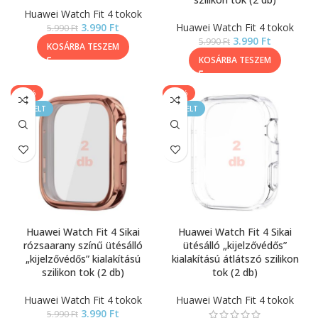
Huawei Watch Fit 4 tokok
3.990
Ft
Huawei Watch Fit 4 tokok
5.990
Ft
3.990
Ft
5.990
Ft
KOSÁRBA TESZEM
KOSÁRBA TESZEM
-33%
-40%
KIEMELT
KIEMELT
Huawei Watch Fit 4 Sikai
Huawei Watch Fit 4 Sikai
rózsaarany színű ütésálló
ütésálló „kijelzővédős”
„kijelzővédős” kialakítású
kialakítású átlátszó szilikon
szilikon tok (2 db)
tok (2 db)
Huawei Watch Fit 4 tokok
Huawei Watch Fit 4 tokok
3.990
Ft
5.990
Ft