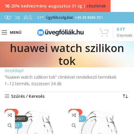
10-20% kedvezmény augusztus 31-ig |
részletek
0
0
FT
Ügyfélszolgálat:
+36 30 8686 351
0
FT
MENÜ
0
termék
huawei watch szilikon
tok
Kezdőlap
“huawei watch szilikon tok” címkével rendelkező termékek
1–12 termék, összesen 34 db
Szűrés / Keresés
-20%
-20%
ELFOGYOTT
KIEMELT
KIEMELT