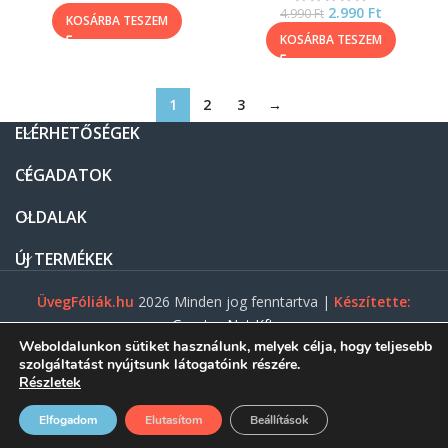
2.990
Ft
4.990
Ft
KOSÁRBA TESZEM
KOSÁRBA TESZEM
1
2
3
→
ELÉRHETŐSÉGEK
CÉGADATOK
OLDALAK
ÚJ TERMÉKEK
ÜvegFóliák.hu
2026 Minden jog fenntartva |
Készítette:
Gasztro Net Kft.
Weboldalunkon sütiket használunk, melyek célja, hogy teljesebb
szolgáltatást nyújtsunk látogatóink részére.
Részletek
0
Elfogadom
Elutasítom
Beállítások
ezdőlap
Menü
Shop
Fiókom
Kosár