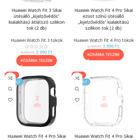
Huawei Watch Fit 3 Sikai
Huawei Watch Fit 4 Pro Sikai
ütésálló „kijelzővédős”
ezüst színű ütésálló
kialakítású átlátszó szilikon
„kijelzővédős” kialakítású
tok (2 db)
szilikon tok (2 db)
Huawei Watch Fit 3 tokok
Huawei Watch Fit 4 Pro tokok
3.990
Ft
5.990
Ft
3.990
Ft
4.990
Ft
KOSÁRBA TESZEM
KOSÁRBA TESZEM
-33%
-40%
KIEMELT
KIEMELT
Huawei Watch Fit 4 Pro Sikai
Huawei Watch Fit 4 Pro Sikai