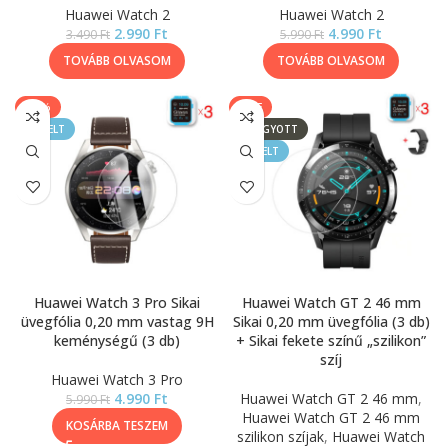
Huawei Watch 2
Huawei Watch 2
2.990
Ft
4.990
Ft
3.490
Ft
5.990
Ft
TOVÁBB OLVASOM
TOVÁBB OLVASOM
-17%
SALE
KIEMELT
ELFOGYOTT
KIEMELT
Huawei Watch 3 Pro Sikai
Huawei Watch GT 2 46 mm
üvegfólia 0,20 mm vastag 9H
Sikai 0,20 mm üvegfólia (3 db)
keménységű (3 db)
+ Sikai fekete színű „szilikon”
szíj
Huawei Watch 3 Pro
4.990
Ft
Huawei Watch GT 2 46 mm
,
5.990
Ft
Huawei Watch GT 2 46 mm
KOSÁRBA TESZEM
szilikon szíjak
,
Huawei Watch