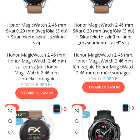
Honor MagicWatch 2 46 mm
Honor MagicWatch 2 46 mm
Sikai 0,20 mm üvegfólia (3 db)
Sikai 0,20 mm üvegfólia (3 db)
+ Sikai fekete színű „szilikon”
+ Sikai fekete színű milánói
szíj
„rozsdamentes acél” szíj
Honor MagicWatch 2 46 mm
,
Honor MagicWatch 2 46 mm
,
Honor MagicWatch 2 46 mm
Honor MagicWatch 2 46 mm
szilikon szíjak
,
Honor
fém szíjak
,
Honor MagicWatch
MagicWatch 2 46 mm
2 46 mm termékcsomagok
termékcsomagok
7.980
Ft
9.980
Ft
6.980
Ft
8.980
Ft
TOVÁBB OLVASOM
TOVÁBB OLVASOM
-17%
-17%
ELFOGYOTT
KIEMELT
KIEMELT