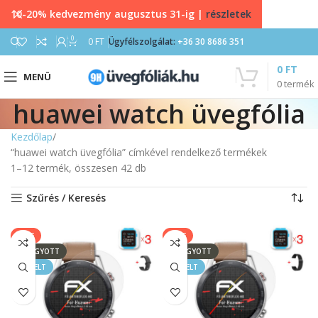
10-20% kedvezmény augusztus 31-ig |
részletek
0
0
FT
Ügyfélszolgálat:
+36 30 8686 351
0
FT
MENÜ
0
termék
huawei watch üvegfólia
Kezdőlap
“huawei watch üvegfólia” címkével rendelkező termékek
1–12 termék, összesen 42 db
Szűrés / Keresés
SALE
SALE
ELFOGYOTT
ELFOGYOTT
KIEMELT
KIEMELT