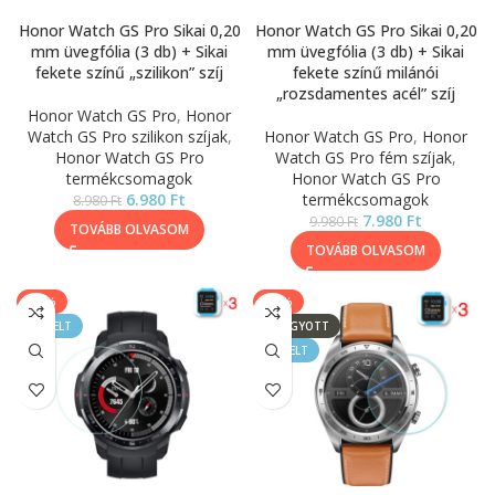
Honor Watch GS Pro Sikai 0,20
Honor Watch GS Pro Sikai 0,20
mm üvegfólia (3 db) + Sikai
mm üvegfólia (3 db) + Sikai
fekete színű „szilikon” szíj
fekete színű milánói
„rozsdamentes acél” szíj
Honor Watch GS Pro
,
Honor
Watch GS Pro szilikon szíjak
,
Honor Watch GS Pro
,
Honor
Honor Watch GS Pro
Watch GS Pro fém szíjak
,
termékcsomagok
Honor Watch GS Pro
6.980
Ft
termékcsomagok
8.980
Ft
7.980
Ft
9.980
Ft
TOVÁBB OLVASOM
TOVÁBB OLVASOM
-17%
-17%
KIEMELT
ELFOGYOTT
KIEMELT