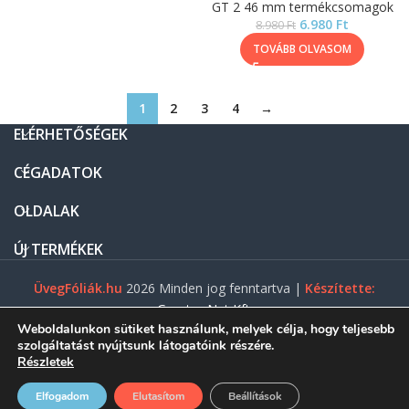
GT 2 46 mm termékcsomagok
6.980
Ft
8.980
Ft
TOVÁBB OLVASOM
1
2
3
4
→
ELÉRHETŐSÉGEK
CÉGADATOK
OLDALAK
ÚJ TERMÉKEK
ÜvegFóliák.hu
2026 Minden jog fenntartva |
Készítette:
Gasztro Net Kft.
Weboldalunkon sütiket használunk, melyek célja, hogy teljesebb
szolgáltatást nyújtsunk látogatóink részére.
Részletek
0
Elfogadom
Elutasítom
Beállítások