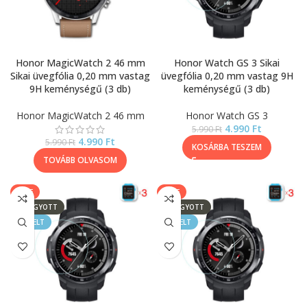
Honor MagicWatch 2 46 mm
Honor Watch GS 3 Sikai
Sikai üvegfólia 0,20 mm vastag
üvegfólia 0,20 mm vastag 9H
9H keménységű (3 db)
keménységű (3 db)
Honor MagicWatch 2 46 mm
Honor Watch GS 3
4.990
Ft
5.990
Ft
4.990
Ft
5.990
Ft
KOSÁRBA TESZEM
TOVÁBB OLVASOM
SALE
SALE
ELFOGYOTT
ELFOGYOTT
KIEMELT
KIEMELT