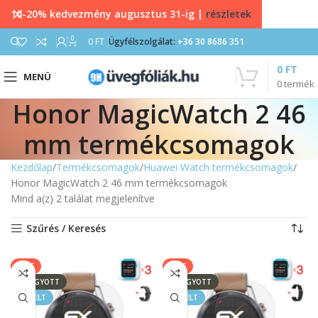
10-20% kedvezmény augusztus 31-ig |
részletek
0
0
FT
Ügyfélszolgálat:
+36 30 8686 351
0
FT
MENÜ
0
termék
Honor MagicWatch 2 46
mm termékcsomagok
Kezdőlap
Termékcsomagok
Huawei Watch termékcsomagok
Honor MagicWatch 2 46 mm termékcsomagok
Mind a(z) 2 találat megjelenítve
Szűrés / Keresés
SALE
SALE
ELFOGYOTT
ELFOGYOTT
KIEMELT
KIEMELT