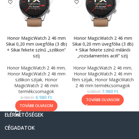
Honor MagicWatch 2 46 mm
Honor MagicWatch 2 46 mm
Sikai 0,20 mm üvegfólia (3 db)
Sikai 0,20 mm üvegfólia (3 db)
+ Sikai fekete színű „szilikon”
+ Sikai fekete színű milánói
szíj
„rozsdamentes acél” szíj
Honor MagicWatch 2 46 mm
,
Honor MagicWatch 2 46 mm
,
Honor MagicWatch 2 46 mm
Honor MagicWatch 2 46 mm
szilikon szíjak
,
Honor
fém szíjak
,
Honor MagicWatch
MagicWatch 2 46 mm
2 46 mm termékcsomagok
termékcsomagok
7.980
Ft
9.980
Ft
6.980
Ft
8.980
Ft
TOVÁBB OLVASOM
TOVÁBB OLVASOM
ELÉRHETŐSÉGEK
CÉGADATOK