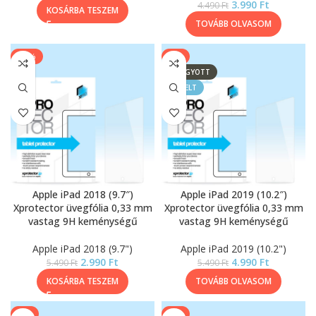
3.990
Ft
4.490
Ft
KOSÁRBA TESZEM
TOVÁBB OLVASOM
-46%
-9%
ELFOGYOTT
KIEMELT
Apple iPad 2018 (9.7″)
Apple iPad 2019 (10.2″)
Xprotector üvegfólia 0,33 mm
Xprotector üvegfólia 0,33 mm
vastag 9H keménységű
vastag 9H keménységű
Apple iPad 2018 (9.7")
Apple iPad 2019 (10.2")
2.990
Ft
4.990
Ft
5.490
Ft
5.490
Ft
KOSÁRBA TESZEM
TOVÁBB OLVASOM
-9%
-9%