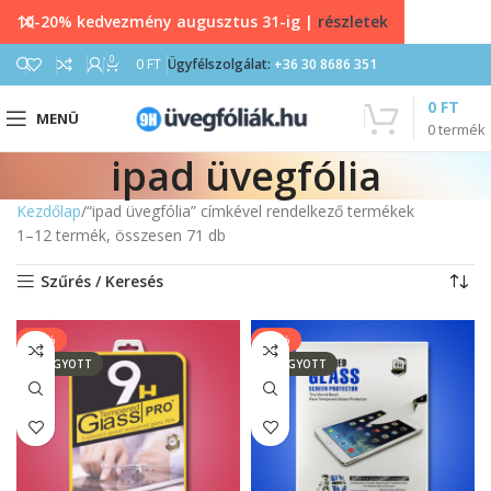
10-20% kedvezmény augusztus 31-ig |
részletek
0
0
FT
Ügyfélszolgálat:
+36 30 8686 351
0
FT
MENÜ
0
termék
ipad üvegfólia
Kezdőlap
“ipad üvegfólia” címkével rendelkező termékek
1–12 termék, összesen 71 db
Szűrés / Keresés
-13%
-14%
ELFOGYOTT
ELFOGYOTT