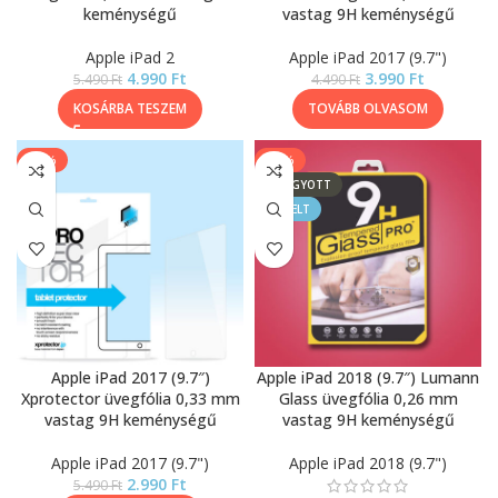
keménységű
vastag 9H keménységű
Apple iPad 2
Apple iPad 2017 (9.7")
4.990
Ft
3.990
Ft
5.490
Ft
4.490
Ft
KOSÁRBA TESZEM
TOVÁBB OLVASOM
-46%
-11%
ELFOGYOTT
KIEMELT
Apple iPad 2017 (9.7″)
Apple iPad 2018 (9.7″) Lumann
Xprotector üvegfólia 0,33 mm
Glass üvegfólia 0,26 mm
vastag 9H keménységű
vastag 9H keménységű
Apple iPad 2017 (9.7")
Apple iPad 2018 (9.7")
2.990
Ft
5.490
Ft