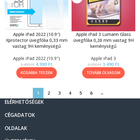
Apple iPad 2022 (10.9″)
Apple iPad 3 Lumann Glass
Xprotector üvegfólia 0,33 mm
üvegfólia 0,26 mm vastag 9H
vastag 9H keménységű
keménységű
Apple iPad 2022 (10.9")
Apple iPad 3
4.990
Ft
3.490
Ft
5.490
Ft
3.990
Ft
KOSÁRBA TESZEM
TOVÁBB OLVASOM
1
2
3
4
5
6
→
ELÉRHETŐSÉGEK
CÉGADATOK
OLDALAK