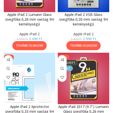
Apple iPad 2 Lumann Glass
Apple iPad 2 VSB Glass
üvegfólia 0,26 mm vastag 9H
üvegfólia 0,30 mm vastag 9H
keménységű
keménységű
Apple iPad 2
Apple iPad 2
3.490
Ft
2.990
Ft
3.990
Ft
3.490
Ft
TOVÁBB OLVASOM
TOVÁBB OLVASOM
-9%
-11%
ELFOGYOTT
KIEMELT
Apple iPad 2 Xprotector
Apple iPad 2017 (9.7″) Lumann
üvegfólia 0,33 mm vastag 9H
Glass üvegfólia 0,26 mm