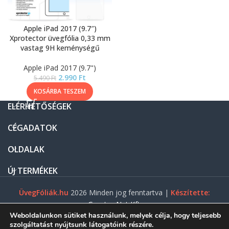
Apple iPad 2017 (9.7″)
Xprotector üvegfólia 0,33 mm
vastag 9H keménységű
Apple iPad 2017 (9.7")
2.990
Ft
5.490
Ft
KOSÁRBA TESZEM
ELÉRHETŐSÉGEK
CÉGADATOK
OLDALAK
ÚJ TERMÉKEK
ÜvegFóliák.hu
2026 Minden jog fenntartva |
Készítette:
Gasztro Net Kft.
Weboldalunkon sütiket használunk, melyek célja, hogy teljesebb
szolgáltatást nyújtsunk látogatóink részére.