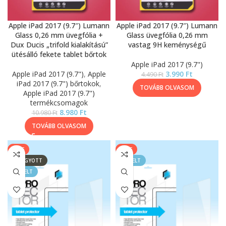
Apple iPad 2017 (9.7″) Lumann
Apple iPad 2017 (9.7″) Lumann
Glass 0,26 mm üvegfólia +
Glass üvegfólia 0,26 mm
Dux Ducis „trifold kialakítású”
vastag 9H keménységű
ütésálló fekete tablet bőrtok
Apple iPad 2017 (9.7")
Apple iPad 2017 (9.7")
,
Apple
3.990
Ft
4.490
Ft
iPad 2017 (9.7") bőrtokok
,
TOVÁBB OLVASOM
Apple iPad 2017 (9.7")
termékcsomagok
8.980
Ft
10.980
Ft
TOVÁBB OLVASOM
SALE
SALE
ELFOGYOTT
KIEMELT
KIEMELT