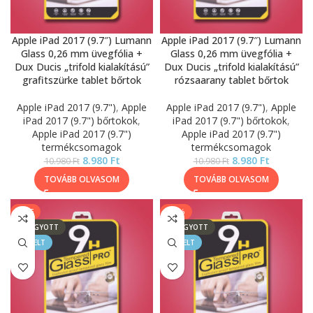
Apple iPad 2017 (9.7″) Lumann
Apple iPad 2017 (9.7″) Lumann
Glass 0,26 mm üvegfólia +
Glass 0,26 mm üvegfólia +
Dux Ducis „trifold kialakítású”
Dux Ducis „trifold kialakítású”
grafitszürke tablet bőrtok
rózsaarany tablet bőrtok
Apple iPad 2017 (9.7")
,
Apple
Apple iPad 2017 (9.7")
,
Apple
iPad 2017 (9.7") bőrtokok
,
iPad 2017 (9.7") bőrtokok
,
Apple iPad 2017 (9.7")
Apple iPad 2017 (9.7")
termékcsomagok
termékcsomagok
8.980
Ft
8.980
Ft
10.980
Ft
10.980
Ft
TOVÁBB OLVASOM
TOVÁBB OLVASOM
SALE
-11%
ELFOGYOTT
ELFOGYOTT
KIEMELT
KIEMELT