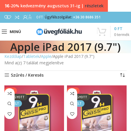
10-20% kedvezmény augusztus 31-ig |
részletek
0
0
FT
Ügyfélszolgálat:
+36 30 8686 351
0
FT
MENÜ
0
termék
Apple iPad 2017 (9.7")
Kezdőlap
Tabletek
Apple
Apple iPad 2017 (9.7")
Mind a(z) 7 találat megjelenítve
Szűrés / Keresés
SALE
SALE
ELFOGYOTT
ELFOGYOTT
KIEMELT
KIEMELT