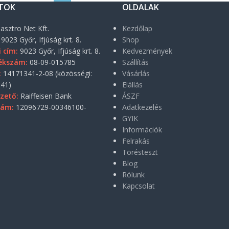
TOK
OLDALAK
asztro Net Kft.
Kezdőlap
9023 Győr, Ifjúság krt. 8.
Shop
i cím:
9023 Győr, Ifjúság krt. 8.
Kedvezmények
ékszám:
08-09-015785
Szállítás
:
14171341-2-08 (közösségi:
Vásárlás
41)
Elállás
zető:
Raiffeisen Bank
ÁSZF
zám:
12096729-00346100-
Adatkezelés
GYIK
Információk
Felrakás
Törésteszt
Blog
Rólunk
Kapcsolat