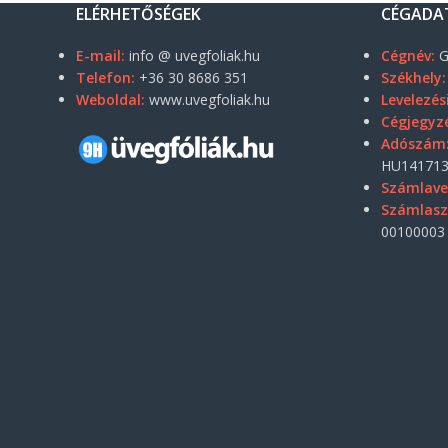
ELÉRHETŐSÉGEK
CÉGADA
E-mail:
info @ uvegfoliak.hu
Cégnév:
G
Telefon:
+36 30 8686 351
Székhely:
Weboldal:
www.uvegfoliak.hu
Levelezés
Cégjegyz
Adószám
HU141713
Számlave
Számlas
00100003