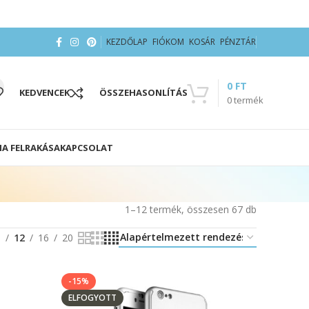
KEZDŐLAP
FIÓKOM
KOSÁR
PÉNZTÁR
0
FT
KEDVENCEK
ÖSSZEHASONLÍTÁS
0
termék
IA FELRAKÁSA
KAPCSOLAT
1–12 termék, összesen 67 db
8
12
16
20
-15%
ELFOGYOTT