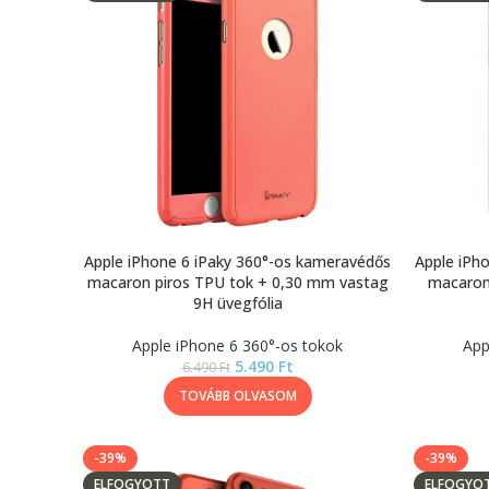
Apple iPhone 6 iPaky 360°-os kameravédős
Apple iPh
macaron piros TPU tok + 0,30 mm vastag
macaron
9H üvegfólia
Apple iPhone 6 360°-os tokok
App
5.490
Ft
6.490
Ft
TOVÁBB OLVASOM
-39%
-39%
ELFOGYOTT
ELFOGYO