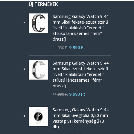
ÚJ TERMÉKEK
Samsung Galaxy Watch 9 44
mm Sikai fekete-ezüst színű
"ívelt" kialakítású "eredeti"
stílusú láncszemes "fém"
óraszíj
9.990
Ft
11.990
Ft
Samsung Galaxy Watch 9 44
mm Sikai ezüst-fekete színű
"ívelt" kialakítású "eredeti"
stílusú láncszemes "fém"
óraszíj
9.990
Ft
11.990
Ft
Samsung Galaxy Watch 9 44
mm Sikai üvegfólia 0,20 mm
vastag 9H keménységű (3
db)