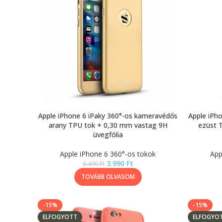
Apple iPhone 6 iPaky 360°-os kameravédős
Apple iPh
arany TPU tok + 0,30 mm vastag 9H
ezüst 
üvegfólia
Apple iPhone 6 360°-os tokok
App
3.990
Ft
6.490
Ft
TOVÁBB OLVASOM
-15%
-15%
ELFOGYOTT
ELFOGYO