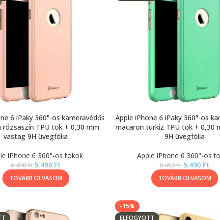
one 6 iPaky 360°-os kameravédős
Apple iPhone 6 iPaky 360°-os k
 rózsaszín TPU tok + 0,30 mm
macaron türkiz TPU tok + 0,30
vastag 9H üvegfólia
9H üvegfólia
le iPhone 6 360°-os tokok
Apple iPhone 6 360°-os t
5.490
Ft
5.490
Ft
6.490
Ft
6.490
Ft
TOVÁBB OLVASOM
TOVÁBB OLVASOM
-15%
TT
ELFOGYOTT