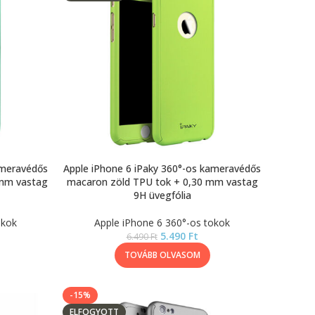
ameravédős
Apple iPhone 6 iPaky 360°-os kameravédős
 mm vastag
macaron zöld TPU tok + 0,30 mm vastag
9H üvegfólia
okok
Apple iPhone 6 360°-os tokok
5.490
Ft
6.490
Ft
TOVÁBB OLVASOM
-15%
ELFOGYOTT