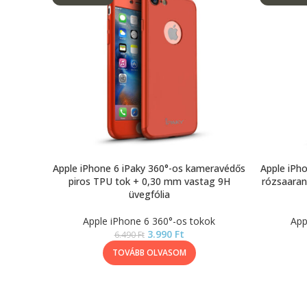
Apple iPhone 6 iPaky 360°-os kameravédős
Apple iPh
piros TPU tok + 0,30 mm vastag 9H
rózsaaran
üvegfólia
Apple iPhone 6 360°-os tokok
App
3.990
Ft
6.490
Ft
TOVÁBB OLVASOM