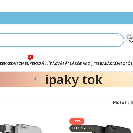
ÚJ
KEK
KEDVEZMÉNYEK
SZÁLLÍTÁS
VÁSÁRLÁS
ÓRASZÍJ FELRAKÁSA
ÜVEGFÓL
ipaky tok
Mutat
-39%
TT
ELFOGYOTT