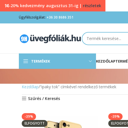
10-20% kedvezmény augusztus 31-ig |
részletek
Ügyfélszolgálat:
+36 30 8686 351
TERMÉKEK
KEZDŐLAP
TERMÉ
Kezdőlap
“ipaky tok” címkével rendelkező termékek
Szűrés / Keresés
-39%
-39%
ELFOGYOTT
ELFOGYO