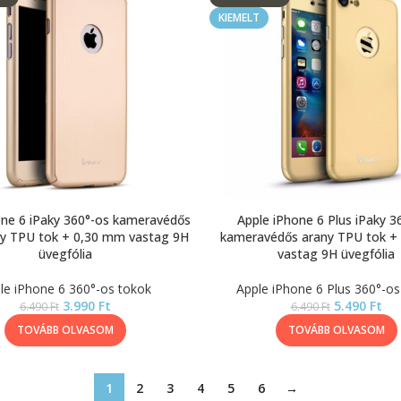
KIEMELT
one 6 iPaky 360°-os kameravédős
Apple iPhone 6 Plus iPaky 3
y TPU tok + 0,30 mm vastag 9H
kameravédős arany TPU tok +
üvegfólia
vastag 9H üvegfólia
le iPhone 6 360°-os tokok
Apple iPhone 6 Plus 360°-os
3.990
Ft
5.490
Ft
6.490
Ft
6.490
Ft
TOVÁBB OLVASOM
TOVÁBB OLVASOM
1
2
3
4
5
6
→