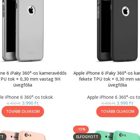
one 6 iPaky 360°-os kameravédős
Apple iPhone 6 iPaky 360°-os k
TPU tok + 0,30 mm vastag 9H
fekete TPU tok + 0,30 mm va
üvegfólia
üvegfólia
le iPhone 6 360°-os tokok
Apple iPhone 6 360°-os t
3.990
Ft
3.990
Ft
6.490
Ft
6.490
Ft
TOVÁBB OLVASOM
TOVÁBB OLVASOM
-15%
TT
ELFOGYOTT