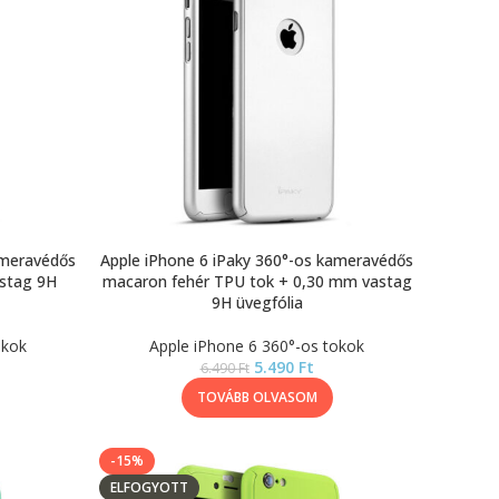
ameravédős
Apple iPhone 6 iPaky 360°-os kameravédős
stag 9H
macaron fehér TPU tok + 0,30 mm vastag
9H üvegfólia
okok
Apple iPhone 6 360°-os tokok
5.490
Ft
6.490
Ft
TOVÁBB OLVASOM
-15%
ELFOGYOTT