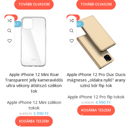
TOVÁBB OLVASOM
TOVÁBB OLVASOM
-11%
-17%
KIEMELT
KIEMELT
Apple iPhone 12 Mini Roar
Apple iPhone 12 Pro Dux Ducis
Transparent Jelly kameravédős
mágneses „oldalra nyíló” arany
ultra vékony átlátszó szilikon
színű bőr flip tok
tok
Apple iPhone 12 Pro flip tokok
Apple iPhone 12 Mini szilikon
4.990
Ft
5.990
Ft
tokok
KOSÁRBA TESZEM
3.990
Ft
4.490
Ft
KOSÁRBA TESZEM