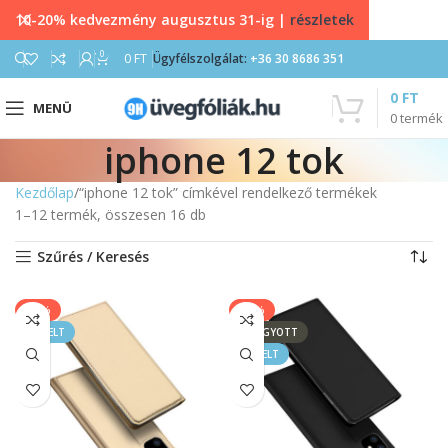
10-20% kedvezmény augusztus 31-ig |
részletek
0
0
FT
Ügyfélszolgálat:
+36 30 8686 351
0
FT
MENÜ
0
termék
iphone 12 tok
Kezdőlap
“iphone 12 tok” címkével rendelkező termékek
1–12 termék, összesen 16 db
Szűrés / Keresés
-17%
-17%
KIEMELT
ELFOGYOTT
KIEMELT