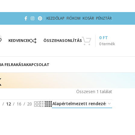
KEZDŐLAP
FIÓKOM
KOSÁR
PÉNZTÁR
0
FT
KEDVENCEK
ÖSSZEHASONLÍTÁS
0
termék
IA FELRAKÁSA
KAPCSOLAT
k
Összesen 1 találat
8
12
16
20