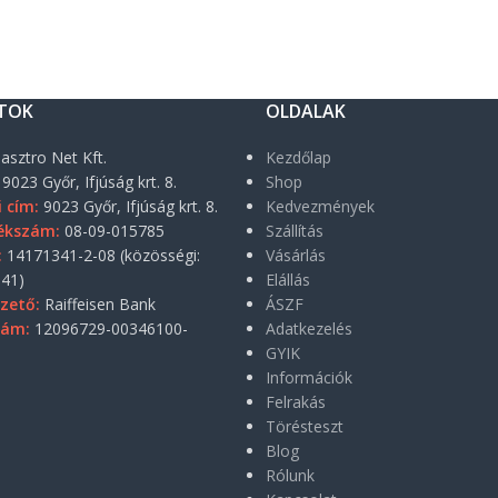
TOK
OLDALAK
asztro Net Kft.
Kezdőlap
9023 Győr, Ifjúság krt. 8.
Shop
i cím:
9023 Győr, Ifjúság krt. 8.
Kedvezmények
ékszám:
08-09-015785
Szállítás
:
14171341-2-08 (közösségi:
Vásárlás
41)
Elállás
zető:
Raiffeisen Bank
ÁSZF
zám:
12096729-00346100-
Adatkezelés
GYIK
Információk
Felrakás
Törésteszt
Blog
Rólunk