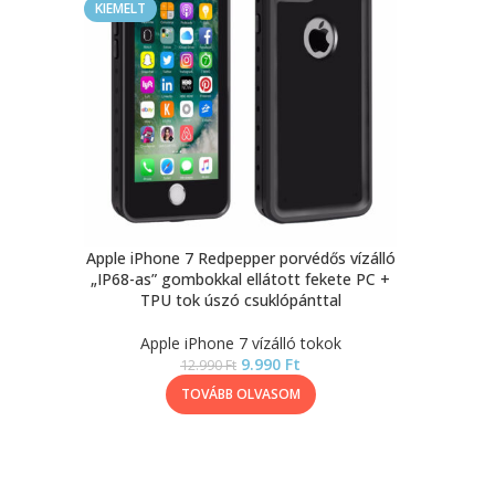
KIEMELT
Apple iPhone 7 Redpepper porvédős vízálló
„IP68-as” gombokkal ellátott fekete PC +
TPU tok úszó csuklópánttal
Apple iPhone 7 vízálló tokok
9.990
Ft
12.990
Ft
TOVÁBB OLVASOM