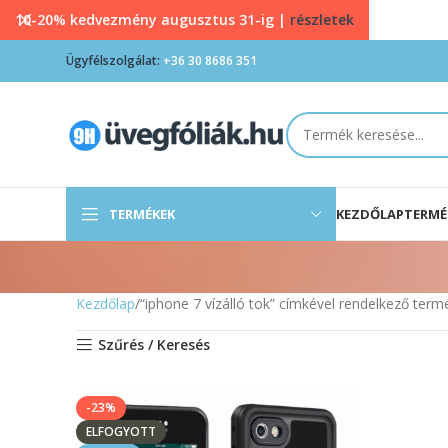
10-20% kedvezmény augusztus 31-ig |
részletek
Ügyfélszolgálat:
+36 30 8686 351
TERMÉKEK
KEZDŐLAP
TERMÉ
Kezdőlap
“iphone 7 vízálló tok” címkével rendelkező term
Szűrés / Keresés
-23%
ELFOGYOTT