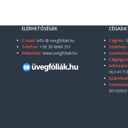
ELÉRHETŐSÉGEK
CÉGADA
E-mail:
info @ uvegfoliak.hu
Cégnév:
G
Telefon:
+36 30 8686 351
Székhely:
Weboldal:
www.uvegfoliak.hu
Levelezés
Cégjegyz
Adószám
HU141713
Számlave
Számlas
00100003