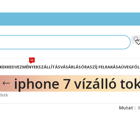
ÚJ
KEK
KEDVEZMÉNYEK
SZÁLLÍTÁS
VÁSÁRLÁS
ÓRASZÍJ FELRAKÁSA
ÜVEGFÓL
iphone 7 vízálló to
ékek
Mutat