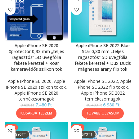
Apple iPhone SE 2020
Apple iPhone SE 2022 Blue
Xprotector 0,33 mm „teljes
Star 0,30 mm „teljes
ragasztós” 5D üvegfólia
ragasztós” 5D üvegfólia
fekete kerettel + Roar
fekete kerettel + Dux Ducis
kameravédős szilikon tok
mágneses arany flip tok
Apple iPhone SE 2020
,
Apple
Apple iPhone SE 2022
,
Apple
iPhone SE 2020 szilikon tokok
,
iPhone SE 2022 flip tokok
,
Apple iPhone SE 2020
Apple iPhone SE 2022
termékcsomagok
termékcsomagok
7.480
Ft
6.980
Ft
8.480
Ft
10.480
Ft
KOSÁRBA TESZEM
TOVÁBB OLVASOM
SALE
SALE
ELFOGYOTT
ELFOGYOTT