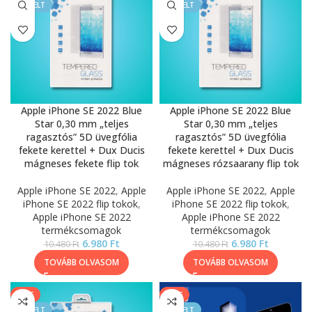
KIEMELT
KIEMELT
Apple iPhone SE 2022 Blue
Apple iPhone SE 2022 Blue
Star 0,30 mm „teljes
Star 0,30 mm „teljes
ragasztós” 5D üvegfólia
ragasztós” 5D üvegfólia
fekete kerettel + Dux Ducis
fekete kerettel + Dux Ducis
mágneses fekete flip tok
mágneses rózsaarany flip tok
Apple iPhone SE 2022
,
Apple
Apple iPhone SE 2022
,
Apple
iPhone SE 2022 flip tokok
,
iPhone SE 2022 flip tokok
,
Apple iPhone SE 2022
Apple iPhone SE 2022
termékcsomagok
termékcsomagok
6.980
Ft
6.980
Ft
10.480
Ft
10.480
Ft
TOVÁBB OLVASOM
TOVÁBB OLVASOM
SALE
SALE
KIEMELT
KIEMELT