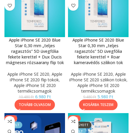
Apple iPhone SE 2020 Blue
Apple iPhone SE 2020 Blue
Star 0,30 mm „teljes
Star 0,30 mm „teljes
ragasztós” 5D üvegfólia
ragasztós” 5D üvegfólia
fekete kerettel + Dux Ducis
fekete kerettel + Roar
mágneses rózsaarany flip tok
kameravédős szilikon tok
Apple iPhone SE 2020
,
Apple
Apple iPhone SE 2020
,
Apple
iPhone SE 2020 flip tokok
,
iPhone SE 2020 szilikon tokok
,
Apple iPhone SE 2020
Apple iPhone SE 2020
termékcsomagok
termékcsomagok
6.980
Ft
5.980
Ft
10.480
Ft
9.480
Ft
TOVÁBB OLVASOM
KOSÁRBA TESZEM
SALE
SALE
KIEMELT
ELFOGYOTT
KIEMELT