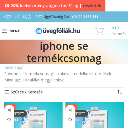
10-20% kedvezmény augusztus 31-ig |
részletek
0
0
FT
Ügyfélszolgálat:
+36 30 8686 351
0
FT
MENÜ
0
termék
iphone se
termékcsomag
Kezdőlap
“iphone se termékcsomag” címkével rendelkező termékek
Mind a(z) 10 találat megjelenítve
Szűrés / Keresés
SALE
SALE
ELFOGYOTT
ELFOGYOTT
KIEMELT
KIEMELT