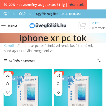
10-20% kedvezmény augusztus 31-ig |
részletek
0
0
FT
Ügyfélszolgálat:
+36 30 8686 351
0
FT
MENÜ
0
termék
iphone xr pc tok
Kezdőlap
“iphone xr pc tok” címkével rendelkező termékek
Mind a(z) 11 találat megjelenítve
Szűrés / Keresés
SALE
SALE
KIEMELT
KIEMELT