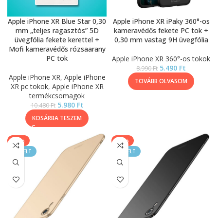
Apple iPhone XR Blue Star 0,30
Apple iPhone XR iPaky 360°-os
mm „teljes ragasztós” 5D
kameravédős fekete PC tok +
üvegfólia fekete kerettel +
0,30 mm vastag 9H üvegfólia
Mofi kameravédős rózsaarany
PC tok
Apple iPhone XR 360°-os tokok
5.490
Ft
8.990
Ft
Apple iPhone XR
,
Apple iPhone
TOVÁBB OLVASOM
XR pc tokok
,
Apple iPhone XR
termékcsomagok
5.980
Ft
10.480
Ft
KOSÁRBA TESZEM
-50%
-50%
KIEMELT
KIEMELT