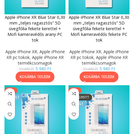
Apple iPhone XR Blue Star 0,30
Apple iPhone XR Blue Star 0,30
mm „teljes ragasztós” 5D
mm „teljes ragasztós” 5D
üvegfólia fekete kerettel +
üvegfólia fekete kerettel +
Mofi kameravédős arany PC
Mofi kameravédős fekete PC
tok
tok
Apple iPhone XR
,
Apple iPhone
Apple iPhone XR
,
Apple iPhone
XR pc tokok
,
Apple iPhone XR
XR pc tokok
,
Apple iPhone XR
termékcsomagok
termékcsomagok
5.980
Ft
5.980
Ft
10.480
Ft
10.480
Ft
KOSÁRBA TESZEM
KOSÁRBA TESZEM
SALE
SALE
KIEMELT
ELFOGYOTT
KIEMELT