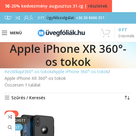
10-20% kedvezmény augusztus 31-ig |
részletek
0
0
FT
Ügyfélszolgálat:
+36 30 8686 351
0
FT
MENÜ
0
termék
Apple iPhone XR 360°-
os tokok
Kezdőlap
360°-os tokok
Apple iPhone 360°-os tokok
Apple iPhone XR 360°-os tokok
Összesen 1 találat
Szűrés / Keresés
-39%
ELFOGYOTT
KIEMELT