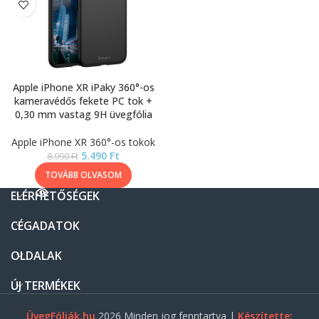
Apple iPhone XR iPaky 360°-os
kameravédős fekete PC tok +
0,30 mm vastag 9H üvegfólia
Apple iPhone XR 360°-os tokok
5.490
Ft
8.990
Ft
TOVÁBB OLVASOM
ELÉRHETŐSÉGEK
CÉGADATOK
OLDALAK
ÚJ TERMÉKEK
ÜvegFóliák.hu
2026 Minden jog fenntartva |
Készítette: