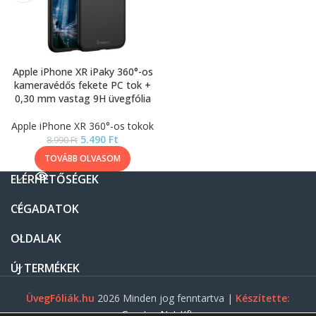
Apple iPhone XR iPaky 360°-os
kameravédős fekete PC tok +
0,30 mm vastag 9H üvegfólia
Apple iPhone XR 360°-os tokok
5.490
Ft
8.990
Ft
TOVÁBB OLVASOM
ELÉRHETŐSÉGEK
CÉGADATOK
OLDALAK
ÚJ TERMÉKEK
ÜvegFóliák.hu
2026 Minden jog fenntartva |
Készítette:
Gasztro Net Kft.