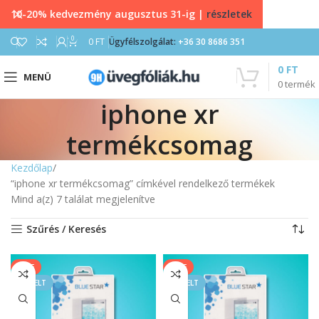
10-20% kedvezmény augusztus 31-ig |
részletek
0
0
FT
Ügyfélszolgálat:
+36 30 8686 351
0
FT
MENÜ
0
termék
iphone xr
termékcsomag
Kezdőlap
“iphone xr termékcsomag” címkével rendelkező termékek
Mind a(z) 7 találat megjelenítve
Szűrés / Keresés
SALE
SALE
KIEMELT
KIEMELT