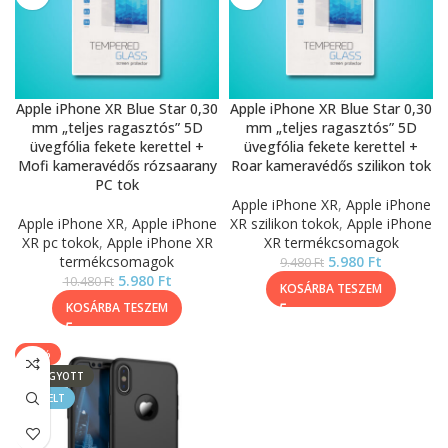
Apple iPhone XR Blue Star 0,30
Apple iPhone XR Blue Star 0,30
mm „teljes ragasztós” 5D
mm „teljes ragasztós” 5D
üvegfólia fekete kerettel +
üvegfólia fekete kerettel +
Mofi kameravédős rózsaarany
Roar kameravédős szilikon tok
PC tok
Apple iPhone XR
,
Apple iPhone
Apple iPhone XR
,
Apple iPhone
XR szilikon tokok
,
Apple iPhone
XR pc tokok
,
Apple iPhone XR
XR termékcsomagok
termékcsomagok
5.980
Ft
9.480
Ft
5.980
Ft
10.480
Ft
KOSÁRBA TESZEM
KOSÁRBA TESZEM
-39%
ELFOGYOTT
KIEMELT