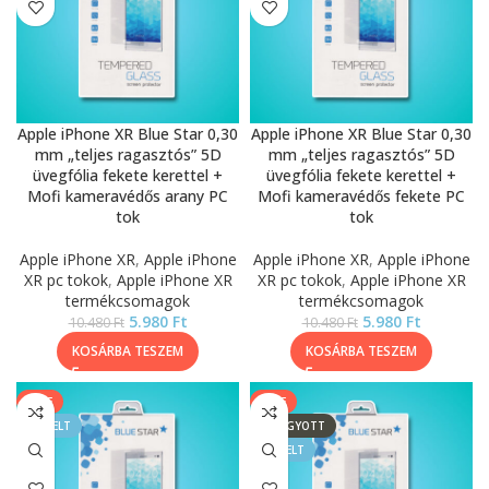
Apple iPhone XR Blue Star 0,30
Apple iPhone XR Blue Star 0,30
mm „teljes ragasztós” 5D
mm „teljes ragasztós” 5D
üvegfólia fekete kerettel +
üvegfólia fekete kerettel +
Mofi kameravédős arany PC
Mofi kameravédős fekete PC
tok
tok
Apple iPhone XR
,
Apple iPhone
Apple iPhone XR
,
Apple iPhone
XR pc tokok
,
Apple iPhone XR
XR pc tokok
,
Apple iPhone XR
termékcsomagok
termékcsomagok
5.980
Ft
5.980
Ft
10.480
Ft
10.480
Ft
KOSÁRBA TESZEM
KOSÁRBA TESZEM
SALE
SALE
KIEMELT
ELFOGYOTT
KIEMELT