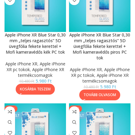
Apple iPhone XR Blue Star 0,30
Apple iPhone XR Blue Star 0,30
mm „teljes ragasztós” 5D
mm „teljes ragasztós” 5D
üvegfólia fekete kerettel +
üvegfólia fekete kerettel +
Mofi kameravédős kék PC tok
Mofi kameravédős piros PC
tok
Apple iPhone XR
,
Apple iPhone
XR pc tokok
,
Apple iPhone XR
Apple iPhone XR
,
Apple iPhone
termékcsomagok
XR pc tokok
,
Apple iPhone XR
5.980
Ft
termékcsomagok
10.480
Ft
5.980
Ft
10.480
Ft
KOSÁRBA TESZEM
TOVÁBB OLVASOM
SALE
SALE
KIEMELT
KIEMELT