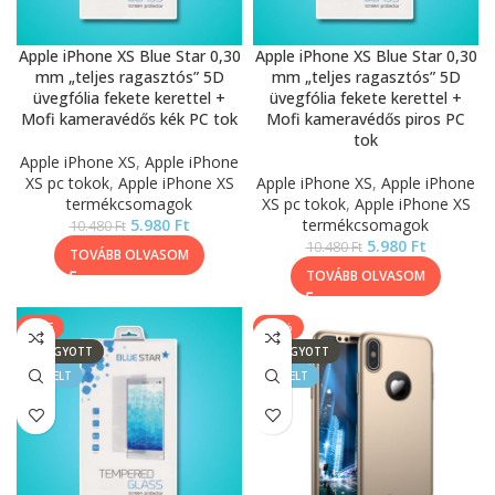
Apple iPhone XS Blue Star 0,30
Apple iPhone XS Blue Star 0,30
mm „teljes ragasztós” 5D
mm „teljes ragasztós” 5D
üvegfólia fekete kerettel +
üvegfólia fekete kerettel +
Mofi kameravédős kék PC tok
Mofi kameravédős piros PC
tok
Apple iPhone XS
,
Apple iPhone
XS pc tokok
,
Apple iPhone XS
Apple iPhone XS
,
Apple iPhone
termékcsomagok
XS pc tokok
,
Apple iPhone XS
5.980
Ft
termékcsomagok
10.480
Ft
5.980
Ft
10.480
Ft
TOVÁBB OLVASOM
TOVÁBB OLVASOM
SALE
-39%
ELFOGYOTT
ELFOGYOTT
KIEMELT
KIEMELT