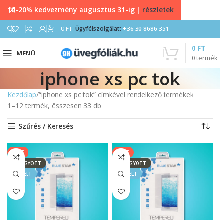
10-20% kedvezmény augusztus 31-ig |
részletek
0
0
FT
Ügyfélszolgálat:
+36 30 8686 351
0
FT
MENÜ
0
termék
iphone xs pc tok
Kezdőlap
“iphone xs pc tok” címkével rendelkező termékek
1–12 termék, összesen 33 db
Szűrés / Keresés
SALE
SALE
ELFOGYOTT
ELFOGYOTT
KIEMELT
KIEMELT