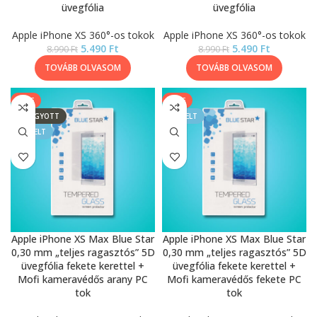
üvegfólia
üvegfólia
Apple iPhone XS 360°-os tokok
Apple iPhone XS 360°-os tokok
5.490
Ft
5.490
Ft
8.990
Ft
8.990
Ft
TOVÁBB OLVASOM
TOVÁBB OLVASOM
SALE
SALE
ELFOGYOTT
KIEMELT
KIEMELT
Apple iPhone XS Max Blue Star
Apple iPhone XS Max Blue Star
0,30 mm „teljes ragasztós” 5D
0,30 mm „teljes ragasztós” 5D
üvegfólia fekete kerettel +
üvegfólia fekete kerettel +
Mofi kameravédős arany PC
Mofi kameravédős fekete PC
tok
tok