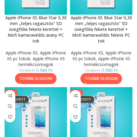
Apple iPhone XS Blue Star 0,30
Apple iPhone XS Blue Star 0,30
mm „teljes ragasztós” 5D
mm „teljes ragasztós” 5D
üvegfólia fekete kerettel +
üvegfólia fekete kerettel +
Mofi kameravédős arany PC
Mofi kameravédős fekete PC
tok
tok
Apple iPhone XS
,
Apple iPhone
Apple iPhone XS
,
Apple iPhone
XS pc tokok
,
Apple iPhone XS
XS pc tokok
,
Apple iPhone XS
termékcsomagok
termékcsomagok
5.980
Ft
5.980
Ft
10.480
Ft
10.480
Ft
TOVÁBB OLVASOM
TOVÁBB OLVASOM
SALE
SALE
ELFOGYOTT
ELFOGYOTT
KIEMELT
KIEMELT