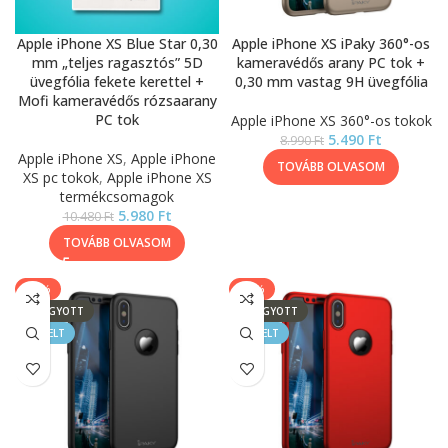
Apple iPhone XS Blue Star 0,30
Apple iPhone XS iPaky 360°-os
mm „teljes ragasztós” 5D
kameravédős arany PC tok +
üvegfólia fekete kerettel +
0,30 mm vastag 9H üvegfólia
Mofi kameravédős rózsaarany
PC tok
Apple iPhone XS 360°-os tokok
5.490
Ft
8.990
Ft
Apple iPhone XS
,
Apple iPhone
TOVÁBB OLVASOM
XS pc tokok
,
Apple iPhone XS
termékcsomagok
5.980
Ft
10.480
Ft
TOVÁBB OLVASOM
-39%
-39%
ELFOGYOTT
ELFOGYOTT
KIEMELT
KIEMELT