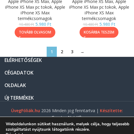
Apple iPhone XS Max
,
Apple
Apple iPhone XS Max
,
Apple
iPhone XS Max pc tokok
,
Apple
iPhone XS Max pc tokok
,
Apple
iPhone XS Max
iPhone XS Max
termékcsomagok
termékcsomagok
5.980
Ft
5.980
Ft
10.480
Ft
10.480
Ft
TOVÁBB OLVASOM
KOSÁRBA TESZEM
1
2
3
→
ELÉRHETŐSÉGEK
CÉGADATOK
OLDALAK
ÚJ TERMÉKEK
ÜvegFóliák.hu
2026 Minden jog fenntartva |
Készítette:
Gasztro Net Kft.
Weboldalunkon sütiket használunk, melyek célja, hogy teljesebb
szolgáltatást nyújtsunk látogatóink részére.