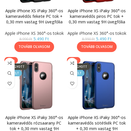
Apple iPhone XS iPaky 360°-os
Apple iPhone XS iPaky 360°-os
kameravédős fekete PC tok +
kameravédős piros PC tok +
0,30 mm vastag 9H üvegfólia
0,30 mm vastag 9H üvegfólia
Apple iPhone XS 360°-os tokok
Apple iPhone XS 360°-os tokok
5.490
Ft
5.490
Ft
8.990
Ft
8.990
Ft
TOVÁBB OLVASOM
TOVÁBB OLVASOM
-39%
-39%
ELFOGYOTT
ELFOGYOTT
KIEMELT
KIEMELT
Apple iPhone XS iPaky 360°-os
Apple iPhone XS iPaky 360°-os
kameravédős rózsaarany PC
kameravédős sötétkék PC tok
tok + 0,30 mm vastag 9H
+ 0,30 mm vastag 9H