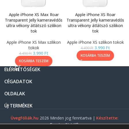
Apple iPhone XS Max Roar
Apple iPhone XS Roar
Transparent Jelly kameravédős
Transparent Jelly kameravédős
ultra vékony átlátszó szilikon
ultra vékony átlátszó szilikon
tok
tok
Apple iPhone XS Max szilikon
Apple iPhone XS szilikon tokok
tokok
3.990
Ft
4.490
Ft
3.990
Ft
4.490
Ft
KOSÁRBA TESZEM
KOSÁRBA TESZEM
ELÉRHETŐSÉGEK
CÉGADATOK
OLDALAK
ÚJ TERMÉKEK
ÜvegFóliák.hu
2026 Minden jog fenntartva |
Készítette:
Gasztro Net Kft.