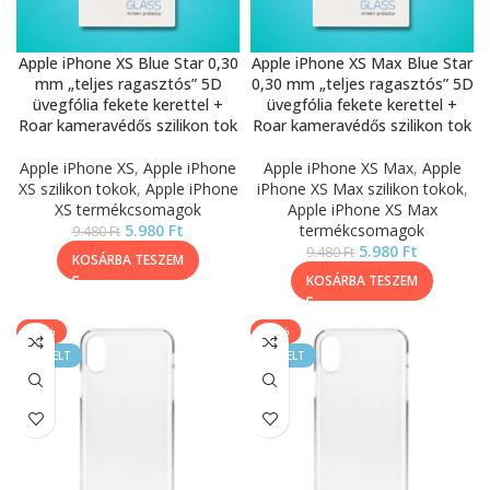
Apple iPhone XS Blue Star 0,30
Apple iPhone XS Max Blue Star
mm „teljes ragasztós” 5D
0,30 mm „teljes ragasztós” 5D
üvegfólia fekete kerettel +
üvegfólia fekete kerettel +
Roar kameravédős szilikon tok
Roar kameravédős szilikon tok
Apple iPhone XS
,
Apple iPhone
Apple iPhone XS Max
,
Apple
XS szilikon tokok
,
Apple iPhone
iPhone XS Max szilikon tokok
,
XS termékcsomagok
Apple iPhone XS Max
5.980
Ft
termékcsomagok
9.480
Ft
5.980
Ft
9.480
Ft
KOSÁRBA TESZEM
KOSÁRBA TESZEM
-11%
-11%
KIEMELT
KIEMELT