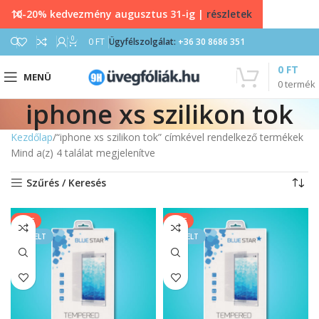
10-20% kedvezmény augusztus 31-ig |
részletek
0
0
FT
Ügyfélszolgálat:
+36 30 8686 351
0
FT
MENÜ
0
termék
iphone xs szilikon tok
Kezdőlap
“iphone xs szilikon tok” címkével rendelkező termékek
Mind a(z) 4 találat megjelenítve
Szűrés / Keresés
SALE
SALE
KIEMELT
KIEMELT