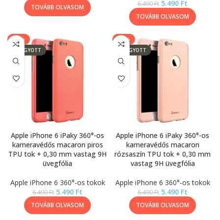
5.490
Ft
6.490
Ft
TOVÁBB OLVASOM
TOVÁBB OLVASOM
-15%
-15%
ELFOGYOTT
ELFOGYOTT
Apple iPhone 6 iPaky 360°-os
Apple iPhone 6 iPaky 360°-os
kameravédős macaron piros
kameravédős macaron
TPU tok + 0,30 mm vastag 9H
rózsaszín TPU tok + 0,30 mm
üvegfólia
vastag 9H üvegfólia
Apple iPhone 6 360°-os tokok
Apple iPhone 6 360°-os tokok
5.490
Ft
5.490
Ft
6.490
Ft
6.490
Ft
TOVÁBB OLVASOM
TOVÁBB OLVASOM