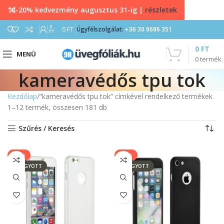
10-20% kedvezmény augusztus 31-ig |
részletek
0
0
FT
Ügyfélszolgálat:
+36 30 8686 351
0
FT
MENÜ
0
termék
kameravédős tpu tok
Kezdőlap
“kameravédős tpu tok” címkével rendelkező termékek
1–12 termék, összesen 181 db
Szűrés / Keresés
-25%
-25%
ELFOGYOTT
ELFOGYOTT