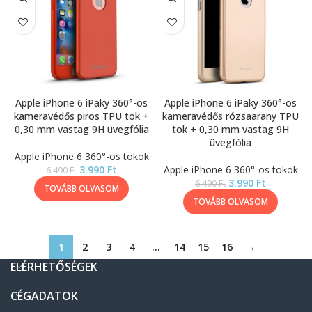
Apple iPhone 6 iPaky 360°-os
Apple iPhone 6 iPaky 360°-os
kameravédős piros TPU tok +
kameravédős rózsaarany TPU
0,30 mm vastag 9H üvegfólia
tok + 0,30 mm vastag 9H
üvegfólia
Apple iPhone 6 360°-os tokok
3.990
Ft
Apple iPhone 6 360°-os tokok
6.490
Ft
3.990
Ft
6.490
Ft
TOVÁBB OLVASOM
TOVÁBB OLVASOM
1
2
3
4
…
14
15
16
→
ELÉRHETŐSÉGEK
CÉGADATOK