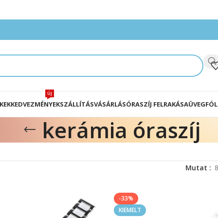
ÚJ
KEK
KEDVEZMÉNYEK
SZÁLLÍTÁS
VÁSÁRLÁS
ÓRASZÍJ FELRAKÁSA
ÜVEGFÓL
kerámia óraszíj
Mutat
-33%
KIEMELT