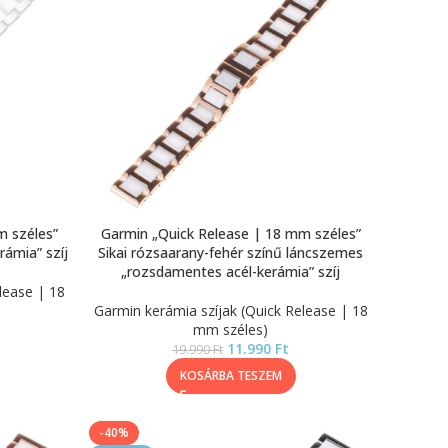
m széles”
Garmin „Quick Release | 18 mm széles”
rámia” szíj
Sikai rózsaarany-fehér színű láncszemes
„rozsdamentes acél-kerámia” szíj
lease | 18
Garmin kerámia szíjak (Quick Release | 18
mm széles)
11.990
Ft
19.990
Ft
KOSÁRBA TESZEM
-40%