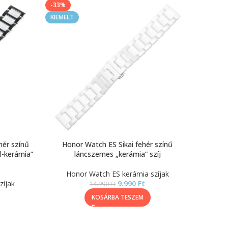
-33%
KIEMELT
hér színű
Honor Watch ES Sikai fehér színű
-kerámia”
láncszemes „kerámia” szíj
Honor Watch ES kerámia szíjak
zíjak
9.990
Ft
14.990
Ft
KOSÁRBA TESZEM