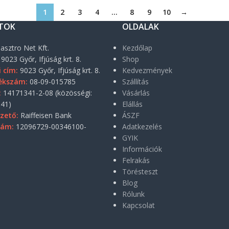
1
2
3
4
…
8
9
10
→
TOK
OLDALAK
asztro Net Kft.
Kezdőlap
9023 Győr, Ifjúság krt. 8.
Shop
i cím:
9023 Győr, Ifjúság krt. 8.
Kedvezmények
ékszám:
08-09-015785
Szállítás
:
14171341-2-08 (közösségi:
Vásárlás
41)
Elállás
zető:
Raiffeisen Bank
ÁSZF
zám:
12096729-00346100-
Adatkezelés
GYIK
Információk
Felrakás
Törésteszt
Blog
Rólunk
Kapcsolat