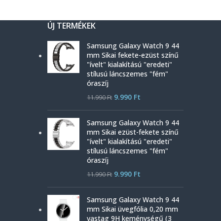
ÚJ TERMÉKEK
Samsung Galaxy Watch 9 44
mm Sikai fekete-ezüst színű
"ívelt" kialakítású "eredeti"
stílusú láncszemes "fém"
óraszíj
9.990
Ft
11.990
Ft
Samsung Galaxy Watch 9 44
mm Sikai ezüst-fekete színű
"ívelt" kialakítású "eredeti"
stílusú láncszemes "fém"
óraszíj
9.990
Ft
11.990
Ft
Samsung Galaxy Watch 9 44
mm Sikai üvegfólia 0,20 mm
vastag 9H keménységű (3