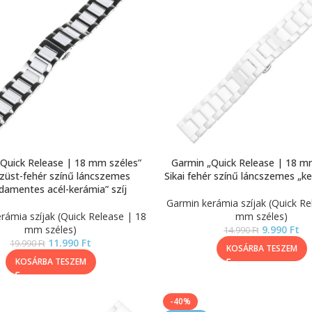
Quick Release | 18 mm széles”
Garmin „Quick Release | 18 m
ezüst-fehér színű láncszemes
Sikai fehér színű láncszemes „ke
damentes acél-kerámia” szíj
Garmin kerámia szíjak (Quick Re
rámia szíjak (Quick Release | 18
mm széles)
mm széles)
9.990
Ft
14.990
Ft
11.990
Ft
19.990
Ft
KOSÁRBA TESZEM
KOSÁRBA TESZEM
-40%