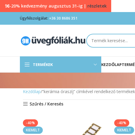
10-20% kedvezmény augusztus 31-ig |
részletek
Ügyfélszolgálat:
+36 30 8686 351
TERMÉKEK
KEZDŐLAP
TERMÉ
Kezdőlap
“kerámia óraszíj” címkével rendelkező termékek
Szűrés / Keresés
-40%
-40%
KIEMELT
KIEMELT