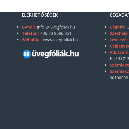
ELÉRHETŐSÉGEK
CÉGADA
E-mail:
info @ uvegfoliak.hu
Cégnév:
G
Telefon:
+36 30 8686 351
Székhely:
Weboldal:
www.uvegfoliak.hu
Levelezés
Cégjegyz
Adószám
HU141713
Számlave
Számlas
00100003