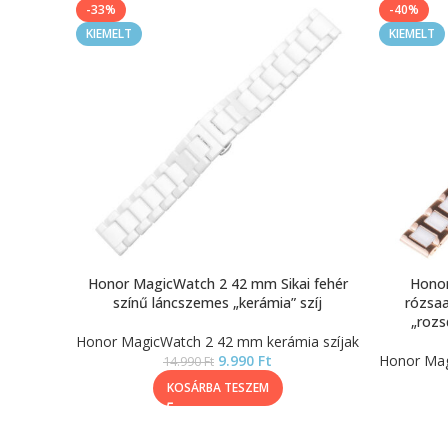
-33%
-40%
KIEMELT
KIEMELT
Honor MagicWatch 2 42 mm Sikai fehér
Honor
színű láncszemes „kerámia” szíj
rózsaa
„rozs
Honor MagicWatch 2 42 mm kerámia szíjak
9.990
Ft
Honor Mag
14.990
Ft
KOSÁRBA TESZEM