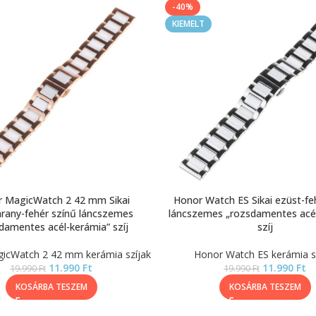
-40%
KIEMELT
 MagicWatch 2 42 mm Sikai
Honor Watch ES Sikai ezüst-fe
rany-fehér színű láncszemes
láncszemes „rozsdamentes acél
damentes acél-kerámia” szíj
szíj
icWatch 2 42 mm kerámia szíjak
Honor Watch ES kerámia s
11.990
Ft
11.990
Ft
19.990
Ft
19.990
Ft
KOSÁRBA TESZEM
KOSÁRBA TESZEM