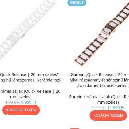
KIEMELT
Quick Release | 20 mm széles”
Garmin „Quick Release | 20 m
r színű láncszemes „kerámia” szíj
Sikai rózsaarany-fehér színű l
„rozsdamentes acél-kerámia
rámia szíjak (Quick Release | 20
mm széles)
Garmin kerámia szíjak (Quick Re
9.990
Ft
mm széles)
14.990
Ft
11.990
Ft
19.990
Ft
KOSÁRBA TESZEM
KOSÁRBA TESZEM