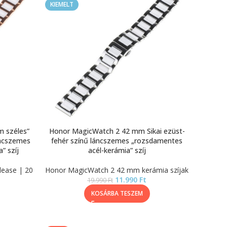
KIEMELT
m széles”
Honor MagicWatch 2 42 mm Sikai ezüst-
áncszemes
fehér színű láncszemes „rozsdamentes
” szíj
acél-kerámia” szíj
lease | 20
Honor MagicWatch 2 42 mm kerámia szíjak
11.990
Ft
19.990
Ft
KOSÁRBA TESZEM