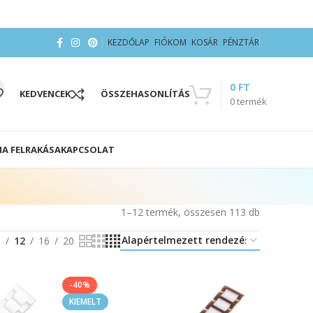
KEZDŐLAP
FIÓKOM
KOSÁR
PÉNZTÁR
0
FT
KEDVENCEK
ÖSSZEHASONLÍTÁS
0
termék
IA FELRAKÁSA
KAPCSOLAT
1–12 termék, összesen 113 db
8
12
16
20
-40%
KIEMELT