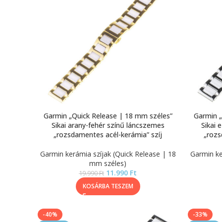
Garmin „Quick Release | 18 mm széles”
Garmin „
Sikai arany-fehér színű láncszemes
Sikai 
„rozsdamentes acél-kerámia” szíj
„rozs
Garmin kerámia szíjak (Quick Release | 18
Garmin ke
mm széles)
11.990
Ft
19.990
Ft
KOSÁRBA TESZEM
-40%
-33%