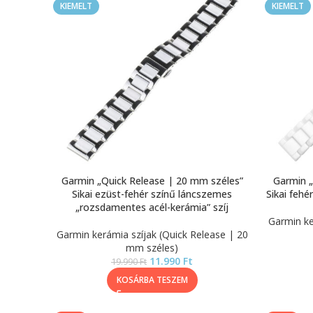
KIEMELT
KIEMELT
Garmin „Quick Release | 20 mm széles”
Garmin „
Sikai ezüst-fehér színű láncszemes
Sikai fehé
„rozsdamentes acél-kerámia” szíj
Garmin ke
Garmin kerámia szíjak (Quick Release | 20
mm széles)
11.990
Ft
19.990
Ft
KOSÁRBA TESZEM