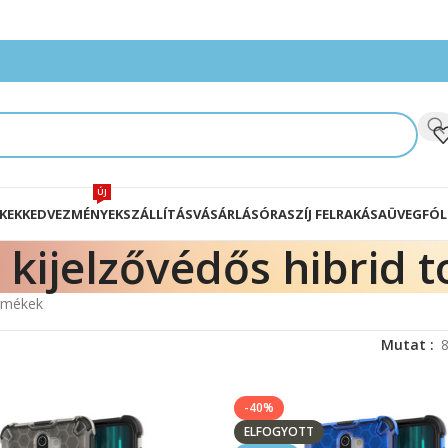
ÚJ
KEK
KEDVEZMÉNYEK
SZÁLLÍTÁS
VÁSÁRLÁS
ÓRASZÍJ FELRAKÁSA
ÜVEGFÓL
kijelzővédős hibrid t
ermékek
Mutat
-40%
ELFOGYOTT