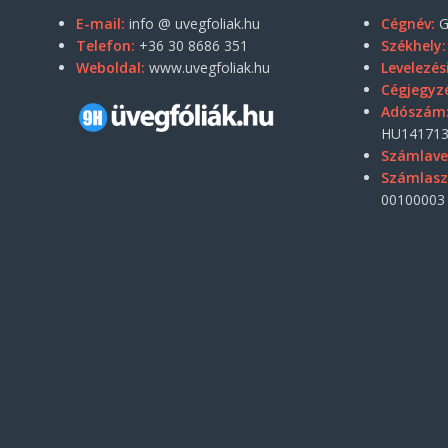
E-mail:
info @ uvegfoliak.hu
Cégnév:
G
Telefon:
+36 30 8686 351
Székhely:
Weboldal:
www.uvegfoliak.hu
Levelezés
Cégjegyz
Adószám
HU141713
Számlave
Számlas
00100003