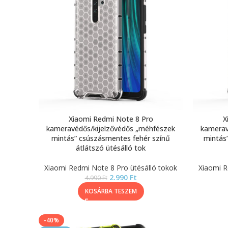
Xiaomi Redmi Note 8 Pro
X
kameravédős/kijelzővédős „méhfészek
kamerav
mintás” csúszásmentes fehér színű
mintás
átlátszó ütésálló tok
Xiaomi Redmi Note 8 Pro ütésálló tokok
Xiaomi R
2.990
Ft
4.990
Ft
KOSÁRBA TESZEM
-40%