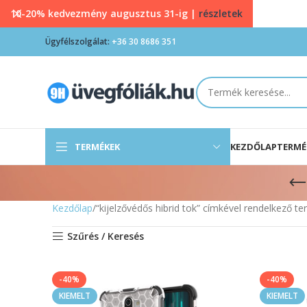
10-20% kedvezmény augusztus 31-ig |
részletek
Ügyfélszolgálat:
+36 30 8686 351
TERMÉKEK
KEZDŐLAP
TERMÉ
Kezdőlap
“kijelzővédős hibrid tok” címkével rendelkező t
Szűrés / Keresés
-40%
-40%
KIEMELT
KIEMELT