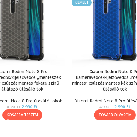
KIEMELT
iaomi Redmi Note 8 Pro
Xiaomi Redmi Note 8 P
édős/kijelzővédős „méhfészek
kameravédős/kijelzővédős „m
” csúszásmentes fekete színű
mintás” csúszásmentes kék szín
átlátszó ütésálló tok
ütésálló tok
edmi Note 8 Pro ütésálló tokok
Xiaomi Redmi Note 8 Pro ütésá
2.990
Ft
2.990
Ft
4.990
Ft
4.990
Ft
KOSÁRBA TESZEM
TOVÁBB OLVASOM