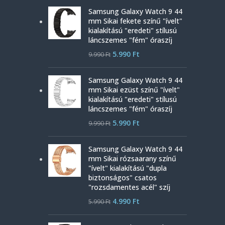
Samsung Galaxy Watch 9 44
mm Sikai fekete színű "ívelt"
kialakítású "eredeti" stílusú
láncszemes "fém" óraszíj
5.990
Ft
9.990
Ft
Samsung Galaxy Watch 9 44
mm Sikai ezüst színű "ívelt"
kialakítású "eredeti" stílusú
láncszemes "fém" óraszíj
5.990
Ft
9.990
Ft
Samsung Galaxy Watch 9 44
mm Sikai rózsaarany színű
"ívelt" kialakítású "dupla
biztonságos" csatos
"rozsdamentes acél" szíj
4.990
Ft
5.990
Ft