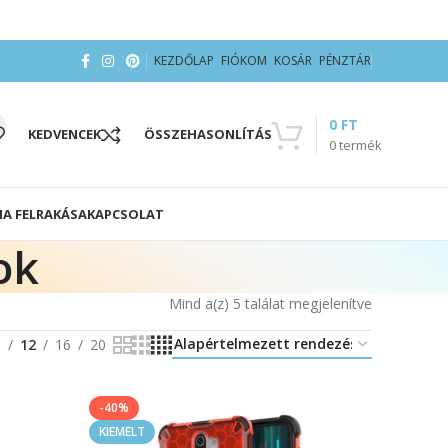
KEZDŐLAP
FIÓKOM
KOSÁR
PÉNZTÁR
0
FT
KEDVENCEK
ÖSSZEHASONLÍTÁS
0
termék
IA FELRAKÁSA
KAPCSOLAT
ok
Mind a(z) 5 találat megjelenítve
8
12
16
20
-40%
KIEMELT