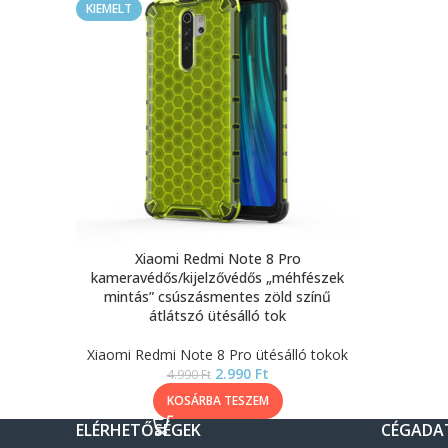
KIEMELT
Xiaomi Redmi Note 8 Pro
kameravédős/kijelzővédős „méhfészek
mintás” csúszásmentes zöld színű
átlátszó ütésálló tok
Xiaomi Redmi Note 8 Pro ütésálló tokok
2.990
Ft
4.990
Ft
KOSÁRBA TESZEM
ELÉRHETŐSÉGEK
CÉGADA