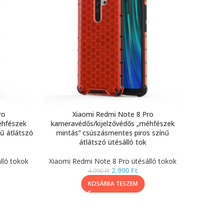
ro
Xiaomi Redmi Note 8 Pro
éhfészek
kameravédős/kijelzővédős „méhfészek
ű átlátszó
mintás” csúszásmentes piros színű
átlátszó ütésálló tok
lló tokok
Xiaomi Redmi Note 8 Pro ütésálló tokok
2.990
Ft
4.990
Ft
KOSÁRBA TESZEM