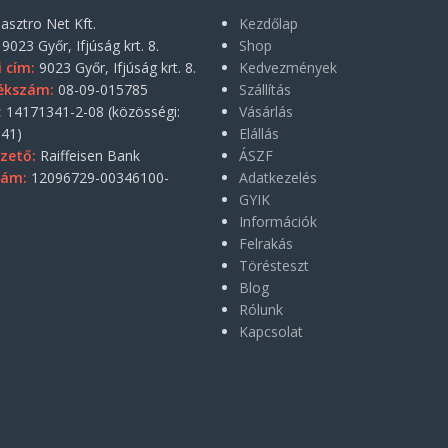
asztro Net Kft.
Kezdőlap
9023 Győr, Ifjúság krt. 8.
Shop
i cím:
9023 Győr, Ifjúság krt. 8.
Kedvezmények
ékszám:
08-09-015785
Szállítás
:
14171341-2-08 (közösségi:
Vásárlás
41)
Elállás
zető:
Raiffeisen Bank
ÁSZF
zám:
12096729-00346100-
Adatkezelés
GYIK
Információk
Felrakás
Törésteszt
Blog
Rólunk
Kapcsolat