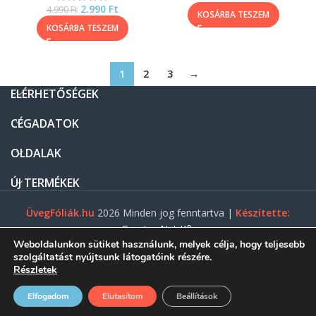
2.990
Ft
4.990
Ft
KOSÁRBA TESZEM
KOSÁRBA TESZEM
1
2
3
→
ELÉRHETŐSÉGEK
CÉGADATOK
OLDALAK
ÚJ TERMÉKEK
ÜvegFóliák.hu
2026 Minden jog fenntartva |
Készítette:
Gasztro Net Kft.
Weboldalunkon sütiket használunk, melyek célja, hogy teljesebb
szolgáltatást nyújtsunk látogatóink részére.
Részletek
0
Elfogadom
Elutasítom
Beállítások
ezdőlap
Menü
Shop
Fiókom
Kosár