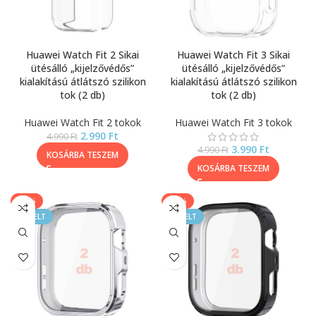
Huawei Watch Fit 2 Sikai
Huawei Watch Fit 3 Sikai
ütésálló „kijelzővédős”
ütésálló „kijelzővédős”
kialakítású átlátszó szilikon
kialakítású átlátszó szilikon
tok (2 db)
tok (2 db)
Huawei Watch Fit 2 tokok
Huawei Watch Fit 3 tokok
2.990
Ft
4.990
Ft
3.990
Ft
4.990
Ft
KOSÁRBA TESZEM
KOSÁRBA TESZEM
-33%
-33%
KIEMELT
KIEMELT