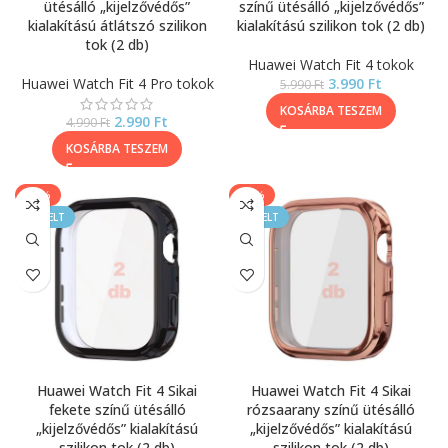
ütésálló „kijelzővédős”
színű ütésálló „kijelzővédős”
kialakítású átlátszó szilikon
kialakítású szilikon tok (2 db)
tok (2 db)
Huawei Watch Fit 4 tokok
Huawei Watch Fit 4 Pro tokok
3.990
Ft
5.990
Ft
KOSÁRBA TESZEM
2.990
Ft
4.990
Ft
KOSÁRBA TESZEM
-33%
-33%
KIEMELT
KIEMELT
Huawei Watch Fit 4 Sikai
Huawei Watch Fit 4 Sikai
fekete színű ütésálló
rózsaarany színű ütésálló
„kijelzővédős” kialakítású
„kijelzővédős” kialakítású
szilikon tok (2 db)
szilikon tok (2 db)