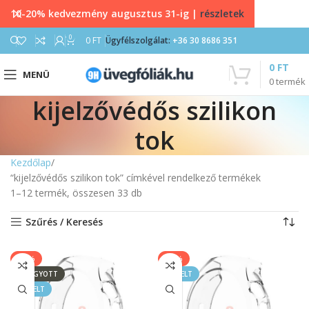
10-20% kedvezmény augusztus 31-ig |
részletek
0
0
FT
Ügyfélszolgálat:
+36 30 8686 351
0
FT
MENÜ
0
termék
kijelzővédős szilikon
tok
Kezdőlap
“kijelzővédős szilikon tok” címkével rendelkező termékek
1–12 termék, összesen 33 db
Szűrés / Keresés
-20%
-20%
ELFOGYOTT
KIEMELT
KIEMELT