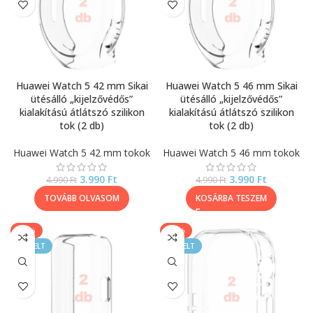
Huawei Watch 5 42 mm Sikai
Huawei Watch 5 46 mm Sikai
ütésálló „kijelzővédős”
ütésálló „kijelzővédős”
kialakítású átlátszó szilikon
kialakítású átlátszó szilikon
tok (2 db)
tok (2 db)
Huawei Watch 5 42 mm tokok
Huawei Watch 5 46 mm tokok
3.990
Ft
3.990
Ft
4.990
Ft
4.990
Ft
TOVÁBB OLVASOM
KOSÁRBA TESZEM
-40%
-20%
KIEMELT
KIEMELT