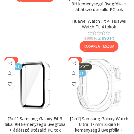
9H keménységű üvegfólia +
átlátszó ütésálló PC tok
Huawei Watch Fit 4
,
Huawei
Watch Fit 4 tokok
2.990
Ft
4.990
Ft
KOSÁRBA TESZEM
-20%
-20%
KIEMELT
ELFOGYOTT
KIEMELT
[2in1] Samsung Galaxy Fit 3
[2in1] Samsung Galaxy Watch
Sikai 9H keménységű üvegfólia
Ultra 47 mm Sikai 9H
+ átlátszó ütésálló PC tok
keménységű üvegfólia +