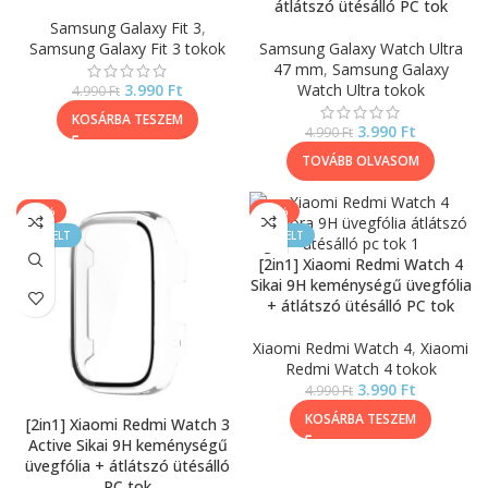
átlátszó ütésálló PC tok
Samsung Galaxy Fit 3
,
Samsung Galaxy Fit 3 tokok
Samsung Galaxy Watch Ultra
47 mm
,
Samsung Galaxy
3.990
Ft
Watch Ultra tokok
4.990
Ft
KOSÁRBA TESZEM
3.990
Ft
4.990
Ft
TOVÁBB OLVASOM
-40%
-20%
KIEMELT
KIEMELT
[2in1] Xiaomi Redmi Watch 4
Sikai 9H keménységű üvegfólia
+ átlátszó ütésálló PC tok
Xiaomi Redmi Watch 4
,
Xiaomi
Redmi Watch 4 tokok
3.990
Ft
4.990
Ft
KOSÁRBA TESZEM
[2in1] Xiaomi Redmi Watch 3
Active Sikai 9H keménységű
üvegfólia + átlátszó ütésálló
PC tok