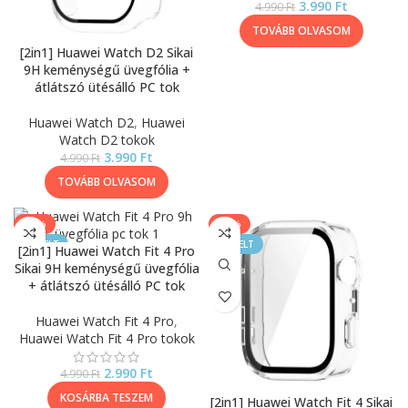
3.990
Ft
4.990
Ft
TOVÁBB OLVASOM
[2in1] Huawei Watch D2 Sikai
9H keménységű üvegfólia +
átlátszó ütésálló PC tok
Huawei Watch D2
,
Huawei
Watch D2 tokok
3.990
Ft
4.990
Ft
TOVÁBB OLVASOM
-40%
-40%
KIEMELT
KIEMELT
[2in1] Huawei Watch Fit 4 Pro
Sikai 9H keménységű üvegfólia
+ átlátszó ütésálló PC tok
Huawei Watch Fit 4 Pro
,
Huawei Watch Fit 4 Pro tokok
2.990
Ft
4.990
Ft
KOSÁRBA TESZEM
[2in1] Huawei Watch Fit 4 Sikai