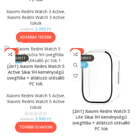
Xiaomi Redmi Watch 3 Active
,
Xiaomi Redmi Watch 3 Active
tokok
2.990
Ft
4.990
Ft
KOSÁRBA TESZEM
-20%
-20%
ELFOGYOTT
ELFOGYOTT
KIEMELT
KIEMELT
[2in1] Xiaomi Redmi Watch 5
Active Sikai 9H keménységű
üvegfólia + átlátszó ütésálló
PC tok
Xiaomi Redmi Watch 5 Active
,
Xiaomi Redmi Watch 5 Active
tokok
[2in1] Xiaomi Redmi Watch 5
Lite Sikai 9H keménységű
3.990
Ft
4.990
Ft
üvegfólia + átlátszó ütésálló
TOVÁBB OLVASOM
PC tok