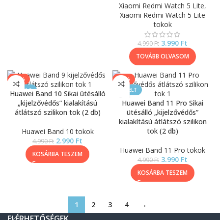
Xiaomi Redmi Watch 5 Lite
,
Xiaomi Redmi Watch 5 Lite
tokok
3.990
Ft
4.990
Ft
TOVÁBB OLVASOM
-40%
-20%
KIEMELT
KIEMELT
Huawei Band 10 Sikai ütésálló
„kijelzővédős” kialakítású
Huawei Band 11 Pro Sikai
átlátszó szilikon tok (2 db)
ütésálló „kijelzővédős”
kialakítású átlátszó szilikon
tok (2 db)
Huawei Band 10 tokok
2.990
Ft
4.990
Ft
Huawei Band 11 Pro tokok
KOSÁRBA TESZEM
3.990
Ft
4.990
Ft
KOSÁRBA TESZEM
1
2
3
4
→
ELÉRHETŐSÉGEK