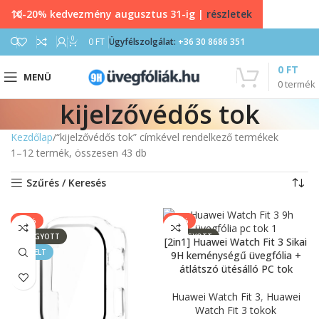
10-20% kedvezmény augusztus 31-ig |
részletek
0
0
FT
Ügyfélszolgálat:
+36 30 8686 351
0
FT
MENÜ
0
termék
kijelzővédős tok
Kezdőlap
“kijelzővédős tok” címkével rendelkező termékek
1–12 termék, összesen 43 db
Szűrés / Keresés
-20%
-20%
ELFOGYOTT
ELFOGYOTT
[2in1] Huawei Watch Fit 3 Sikai
KIEMELT
KIEMELT
9H keménységű üvegfólia +
átlátszó ütésálló PC tok
Huawei Watch Fit 3
,
Huawei
Watch Fit 3 tokok