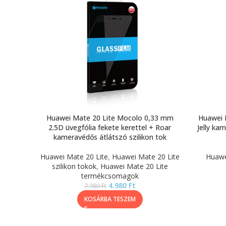
Huawei Mate 20 Lite Mocolo 0,33 mm
Huawei 
2.5D üvegfólia fekete kerettel + Roar
Jelly ka
kameravédős átlátszó szilikon tok
Huawei Mate 20 Lite
,
Huawei Mate 20 Lite
Huawei
szilikon tokok
,
Huawei Mate 20 Lite
termékcsomagok
4.980
Ft
7.980
Ft
KOSÁRBA TESZEM