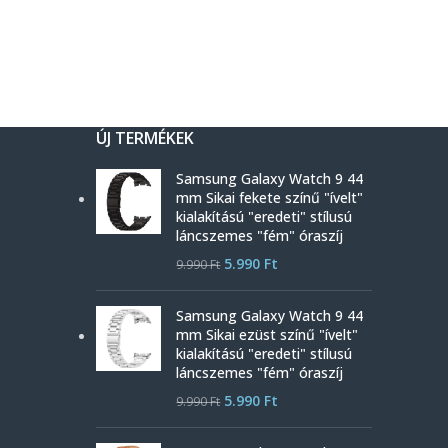
ÚJ TERMÉKEK
Samsung Galaxy Watch 9 44
mm Sikai fekete színű "ívelt"
kialakítású "eredeti" stílusú
láncszemes "fém" óraszíj
5.990
Ft
9.990
Ft
Samsung Galaxy Watch 9 44
mm Sikai ezüst színű "ívelt"
kialakítású "eredeti" stílusú
láncszemes "fém" óraszíj
5.990
Ft
9.990
Ft