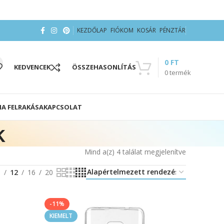
KEZDŐLAP
FIÓKOM
KOSÁR
PÉNZTÁR
0
FT
KEDVENCEK
ÖSSZEHASONLÍTÁS
0
termék
IA FELRAKÁSA
KAPCSOLAT
k
Mind a(z) 4 találat megjelenítve
8
12
16
20
-11%
KIEMELT