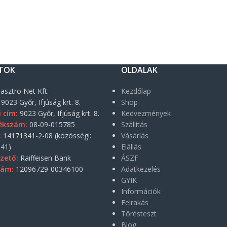
TOK
OLDALAK
asztro Net Kft.
Kezdőlap
9023 Győr, Ifjúság krt. 8.
Shop
i cím:
9023 Győr, Ifjúság krt. 8.
Kedvezmények
ékszám:
08-09-015785
Szállítás
:
14171341-2-08 (közösségi:
Vásárlás
41)
Elállás
zető:
Raiffeisen Bank
ÁSZF
zám:
12096729-00346100-
Adatkezelés
GYIK
Információk
Felrakás
Törésteszt
Blog