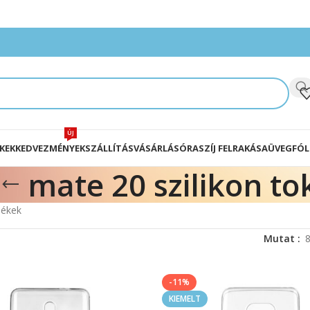
ÚJ
KEK
KEDVEZMÉNYEK
SZÁLLÍTÁS
VÁSÁRLÁS
ÓRASZÍJ FELRAKÁSA
ÜVEGFÓL
mate 20 szilikon to
mékek
Mutat
-11%
KIEMELT