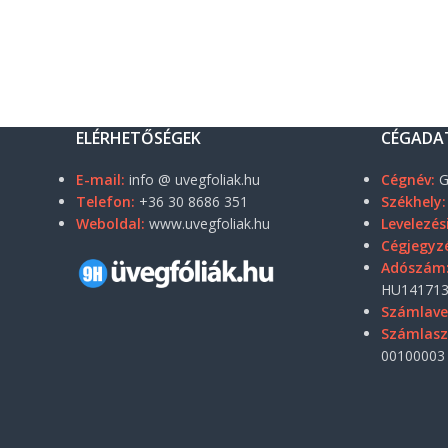
ELÉRHETŐSÉGEK
CÉGADA
E-mail:
info @ uvegfoliak.hu
Cégnév:
G
Telefon:
+36 30 8686 351
Székhely:
Weboldal:
www.uvegfoliak.hu
Levelezés
Cégjegyz
Adószám
HU141713
Számlave
Számlas
00100003