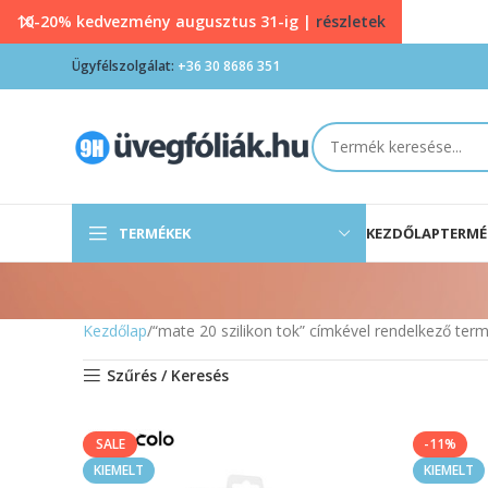
10-20% kedvezmény augusztus 31-ig |
részletek
Ügyfélszolgálat:
+36 30 8686 351
TERMÉKEK
KEZDŐLAP
TERMÉ
Kezdőlap
“mate 20 szilikon tok” címkével rendelkező ter
Szűrés / Keresés
SALE
-11%
KIEMELT
KIEMELT