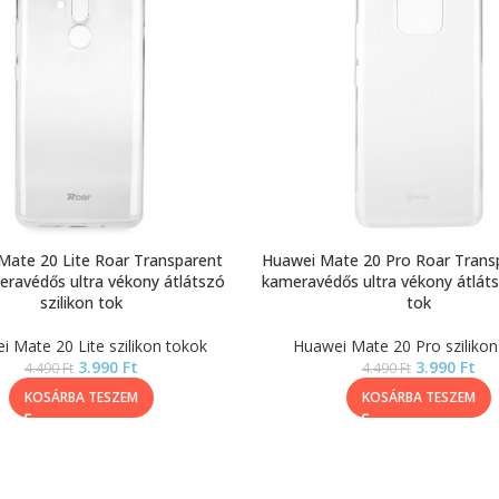
Mate 20 Lite Roar Transparent
Huawei Mate 20 Pro Roar Transpa
meravédős ultra vékony átlátszó
kameravédős ultra vékony átláts
szilikon tok
tok
 Mate 20 Lite szilikon tokok
Huawei Mate 20 Pro szilikon
3.990
Ft
3.990
Ft
4.490
Ft
4.490
Ft
KOSÁRBA TESZEM
KOSÁRBA TESZEM