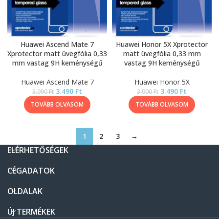
Huawei Ascend Mate 7
Huawei Honor 5X Xprotector
Xprotector matt üvegfólia 0,33
matt üvegfólia 0,33 mm
mm vastag 9H keménységű
vastag 9H keménységű
Huawei Ascend Mate 7
Huawei Honor 5X
3.490
Ft
3.490
Ft
3.990
Ft
3.990
Ft
TOVÁBB OLVASOM
TOVÁBB OLVASOM
1
2
3
→
ELÉRHETŐSÉGEK
CÉGADATOK
OLDALAK
ÚJ TERMÉKEK