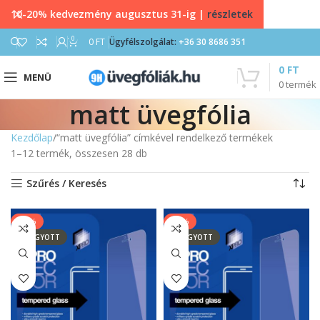
10-20% kedvezmény augusztus 31-ig |
részletek
0
0
FT
Ügyfélszolgálat:
+36 30 8686 351
0
FT
MENÜ
0
termék
matt üvegfólia
Kezdőlap
“matt üvegfólia” címkével rendelkező termékek
1–12 termék, összesen 28 db
Szűrés / Keresés
-11%
-11%
ELFOGYOTT
ELFOGYOTT