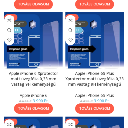
TOVÁBB OLVASOM
TOVÁBB OLVASOM
-11%
-11%
ELFOGYOTT
ELFOGYOTT
KIEMELT
KIEMELT
Apple iPhone 6 Xprotector
Apple iPhone 6S Plus
matt üvegfólia 0,33 mm
Xprotector matt üvegfólia 0,33
vastag 9H keménységű
mm vastag 9H keménységű
Apple iPhone 6
Apple iPhone 6S Plus
3.990
Ft
3.990
Ft
4.490
Ft
4.490
Ft
TOVÁBB OLVASOM
TOVÁBB OLVASOM
-11%
-11%