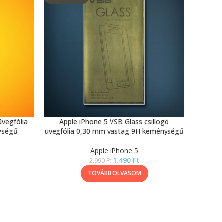
üvegfólia
Apple iPhone 5 VSB Glass csillogó
ységű
üvegfólia 0,30 mm vastag 9H keménységű
Apple iPhone 5
1.490
Ft
2.990
Ft
TOVÁBB OLVASOM