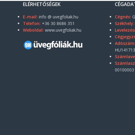
ELÉRHETŐSÉGEK
CÉGADA
E-mail:
info @ uvegfoliak.hu
Cégnév:
G
Telefon:
+36 30 8686 351
Székhely:
Weboldal:
www.uvegfoliak.hu
Levelezés
Cégjegyz
Adószám
HU141713
Számlave
Számlas
00100003