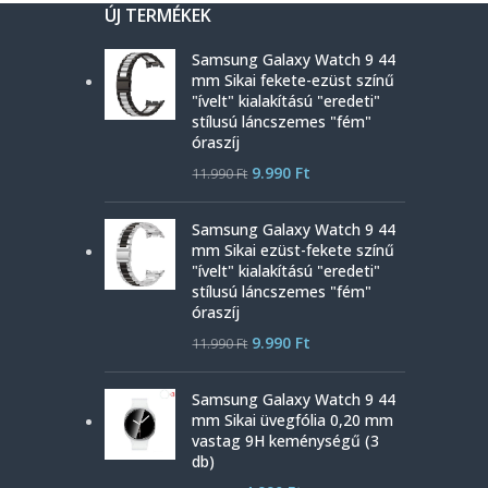
ÚJ TERMÉKEK
Samsung Galaxy Watch 9 44
mm Sikai fekete-ezüst színű
"ívelt" kialakítású "eredeti"
stílusú láncszemes "fém"
óraszíj
9.990
Ft
11.990
Ft
Samsung Galaxy Watch 9 44
mm Sikai ezüst-fekete színű
"ívelt" kialakítású "eredeti"
stílusú láncszemes "fém"
óraszíj
9.990
Ft
11.990
Ft
Samsung Galaxy Watch 9 44
mm Sikai üvegfólia 0,20 mm
vastag 9H keménységű (3
db)