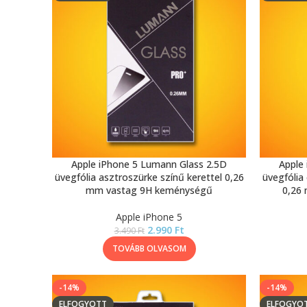
Apple iPhone 5 Lumann Glass 2.5D
Apple
üvegfólia asztroszürke színű kerettel 0,26
üvegfólia 
mm vastag 9H keménységű
0,26
Apple iPhone 5
2.990
Ft
3.490
Ft
TOVÁBB OLVASOM
-14%
-14%
ELFOGYOTT
ELFOGYO