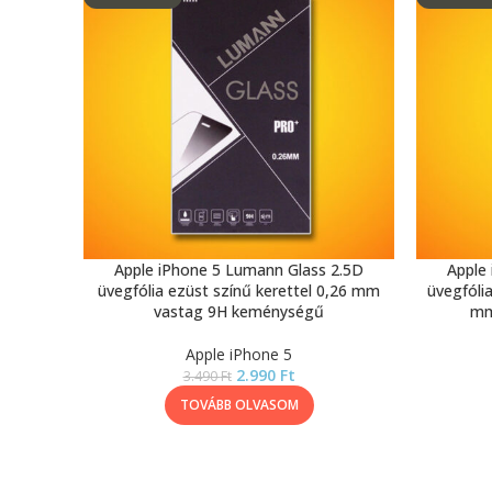
Apple iPhone 5 Lumann Glass 2.5D
Apple
üvegfólia ezüst színű kerettel 0,26 mm
üvegfóli
vastag 9H keménységű
mm
Apple iPhone 5
2.990
Ft
3.490
Ft
TOVÁBB OLVASOM