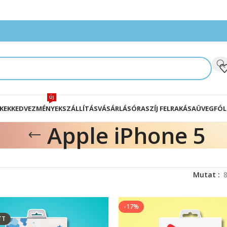
ÚJ
KEK
KEDVEZMÉNYEK
SZÁLLÍTÁS
VÁSÁRLÁS
ÓRASZÍJ FELRAKÁSA
ÜVEGFÓL
Apple iPhone 5
Mutat
-17%
TT