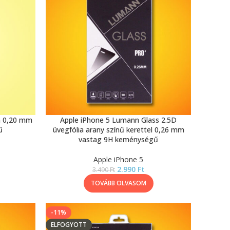
ia 0,20 mm
Apple iPhone 5 Lumann Glass 2.5D
ű
üvegfólia arany színű kerettel 0,26 mm
vastag 9H keménységű
Apple iPhone 5
2.990
Ft
3.490
Ft
TOVÁBB OLVASOM
-11%
ELFOGYOTT