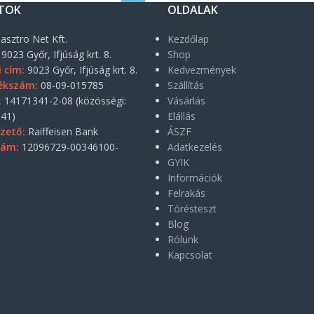
TOK
OLDALAK
asztro Net Kft.
Kezdőlap
9023 Győr, Ifjúság krt. 8.
Shop
i cím:
9023 Győr, Ifjúság krt. 8.
Kedvezmények
ékszám:
08-09-015785
Szállítás
:
14171341-2-08 (közösségi:
Vásárlás
41)
Elállás
zető:
Raiffeisen Bank
ÁSZF
zám:
12096729-00346100-
Adatkezelés
GYIK
Információk
Felrakás
Törésteszt
Blog
Rólunk
Kapcsolat