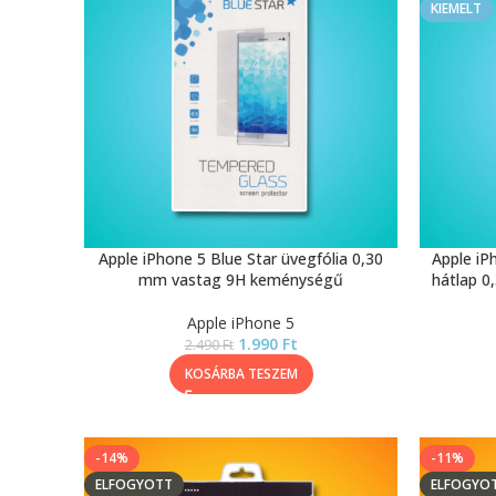
KIEMELT
Apple iPhone 5 Blue Star üvegfólia 0,30
Apple iP
mm vastag 9H keménységű
hátlap 
Apple iPhone 5
1.990
Ft
2.490
Ft
KOSÁRBA TESZEM
-14%
-11%
ELFOGYOTT
ELFOGYO