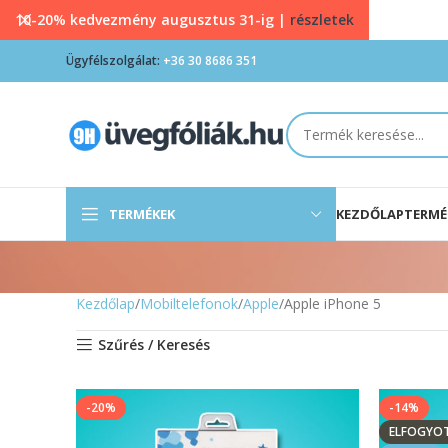
10-20% kedvezmény augusztus 31-ig |
részletek
Ügyfélszolgálat:
+36 30 8686 351
TERMÉKEK
KEZDŐLAP
TERMÉ
Kezdőlap
Mobiltelefonok
Apple
Apple iPhone 5
Szűrés / Keresés
-20%
-14%
ELFOGYO