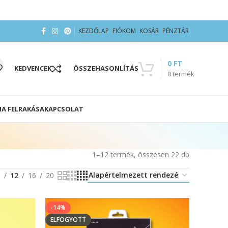
KEZDŐLAP
FIÓKOM
KOSÁR
PÉNZTÁR
0
FT
KEDVENCEK
ÖSSZEHASONLÍTÁS
0
termék
IA FELRAKÁSA
KAPCSOLAT
1–12 termék, összesen 22 db
8
12
16
20
-14%
ELFOGYOTT