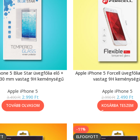
hone 5 Blue Star üvegfólia elő +
Apple iPhone 5 Forcell üvegfól
0,30 mm vastag 9H keménységű
vastag 9H keménység
Apple iPhone 5
Apple iPhone 5
2.990
Ft
2.490
Ft
3.490
Ft
2.990
Ft
TOVÁBB OLVASOM
KOSÁRBA TESZEM
-11%
TT
ELFOGYOTT