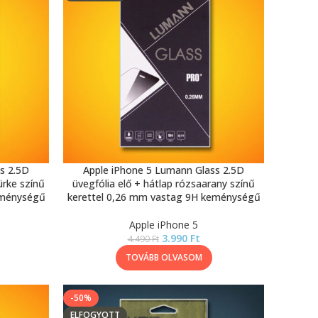
s 2.5D
Apple iPhone 5 Lumann Glass 2.5D
ürke színű
üvegfólia elő + hátlap rózsaarany színű
eménységű
kerettel 0,26 mm vastag 9H keménységű
Apple iPhone 5
3.990
Ft
4.490
Ft
TOVÁBB OLVASOM
-50%
ELFOGYOTT