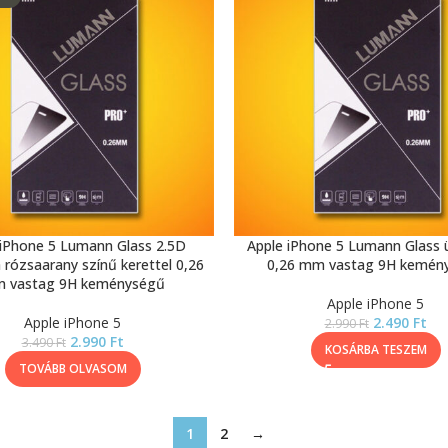
 iPhone 5 Lumann Glass 2.5D
Apple iPhone 5 Lumann Glass 
a rózsaarany színű kerettel 0,26
0,26 mm vastag 9H kemén
 vastag 9H keménységű
Apple iPhone 5
Apple iPhone 5
2.490
Ft
2.990
Ft
2.990
Ft
3.490
Ft
KOSÁRBA TESZEM
TOVÁBB OLVASOM
1
2
→