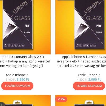
 iPhone 5 Lumann Glass 2.5D
Apple iPhone 5 Lumann Glas
elő + hátlap arany színű kerettel
üvegfólia elő + hátlap asztrosz
 mm vastag 9H keménységű
kerettel 0,26 mm vastag 9H k
Apple iPhone 5
Apple iPhone 5
3.990
Ft
3.990
Ft
4.490
Ft
4.490
Ft
TOVÁBB OLVASOM
TOVÁBB OLVASOM
-17%
TT