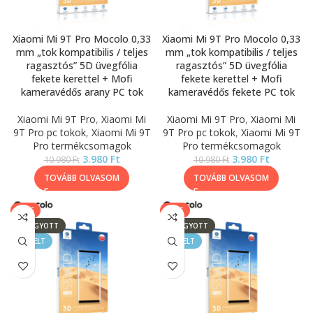
Xiaomi Mi 9T Pro Mocolo 0,33
Xiaomi Mi 9T Pro Mocolo 0,33
mm „tok kompatibilis / teljes
mm „tok kompatibilis / teljes
ragasztós” 5D üvegfólia
ragasztós” 5D üvegfólia
fekete kerettel + Mofi
fekete kerettel + Mofi
kameravédős arany PC tok
kameravédős fekete PC tok
Xiaomi Mi 9T Pro
,
Xiaomi Mi
Xiaomi Mi 9T Pro
,
Xiaomi Mi
9T Pro pc tokok
,
Xiaomi Mi 9T
9T Pro pc tokok
,
Xiaomi Mi 9T
Pro termékcsomagok
Pro termékcsomagok
3.980
Ft
3.980
Ft
10.980
Ft
10.980
Ft
TOVÁBB OLVASOM
TOVÁBB OLVASOM
SALE
SALE
ELFOGYOTT
ELFOGYOTT
KIEMELT
KIEMELT