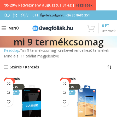
10-20% kedvezmény augusztus 31-ig |
részletek
0
0
FT
Ügyfélszolgálat:
+36 30 8686 351
0
FT
MENÜ
0
termék
mi 9 termékcsomag
Kezdőlap
“mi 9 termékcsomag” címkével rendelkező termékek
Mind a(z) 11 találat megjelenítve
Szűrés / Keresés
SALE
SALE
ELFOGYOTT
ELFOGYOTT
KIEMELT
KIEMELT