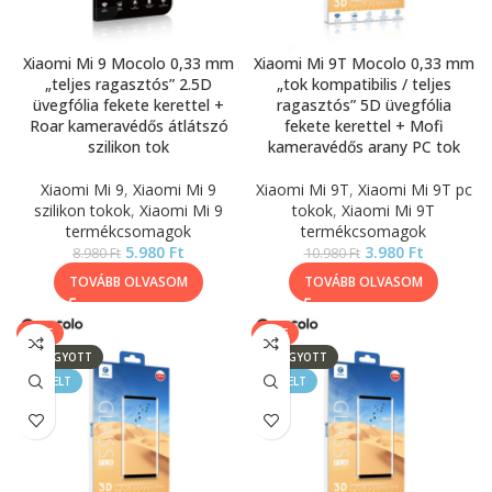
Xiaomi Mi 9 Mocolo 0,33 mm
Xiaomi Mi 9T Mocolo 0,33 mm
„teljes ragasztós” 2.5D
„tok kompatibilis / teljes
üvegfólia fekete kerettel +
ragasztós” 5D üvegfólia
Roar kameravédős átlátszó
fekete kerettel + Mofi
szilikon tok
kameravédős arany PC tok
Xiaomi Mi 9
,
Xiaomi Mi 9
Xiaomi Mi 9T
,
Xiaomi Mi 9T pc
szilikon tokok
,
Xiaomi Mi 9
tokok
,
Xiaomi Mi 9T
termékcsomagok
termékcsomagok
5.980
Ft
3.980
Ft
8.980
Ft
10.980
Ft
TOVÁBB OLVASOM
TOVÁBB OLVASOM
SALE
SALE
ELFOGYOTT
ELFOGYOTT
KIEMELT
KIEMELT