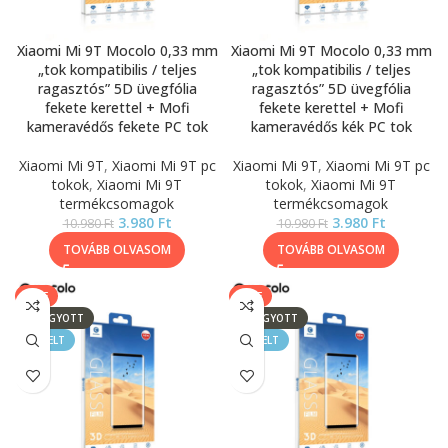
Xiaomi Mi 9T Mocolo 0,33 mm
Xiaomi Mi 9T Mocolo 0,33 mm
„tok kompatibilis / teljes
„tok kompatibilis / teljes
ragasztós” 5D üvegfólia
ragasztós” 5D üvegfólia
fekete kerettel + Mofi
fekete kerettel + Mofi
kameravédős fekete PC tok
kameravédős kék PC tok
Xiaomi Mi 9T
,
Xiaomi Mi 9T pc
Xiaomi Mi 9T
,
Xiaomi Mi 9T pc
tokok
,
Xiaomi Mi 9T
tokok
,
Xiaomi Mi 9T
termékcsomagok
termékcsomagok
3.980
Ft
3.980
Ft
10.980
Ft
10.980
Ft
TOVÁBB OLVASOM
TOVÁBB OLVASOM
SALE
SALE
ELFOGYOTT
ELFOGYOTT
KIEMELT
KIEMELT