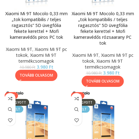
Xiaomi Mi 9T Mocolo 0,33 mm
Xiaomi Mi 9T Mocolo 0,33 mm
„tok kompatibilis / teljes
„tok kompatibilis / teljes
ragasztós” 5D üvegfólia
ragasztós” 5D üvegfólia
fekete kerettel + Mofi
fekete kerettel + Mofi
kameravédős piros PC tok
kameravédős rózsaarany PC
tok
Xiaomi Mi 9T
,
Xiaomi Mi 9T pc
tokok
,
Xiaomi Mi 9T
Xiaomi Mi 9T
,
Xiaomi Mi 9T pc
termékcsomagok
tokok
,
Xiaomi Mi 9T
3.980
Ft
termékcsomagok
10.980
Ft
3.980
Ft
10.980
Ft
TOVÁBB OLVASOM
TOVÁBB OLVASOM
SALE
SALE
ELFOGYOTT
ELFOGYOTT
KIEMELT
KIEMELT