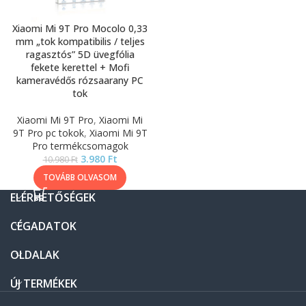
Xiaomi Mi 9T Pro Mocolo 0,33
mm „tok kompatibilis / teljes
ragasztós” 5D üvegfólia
fekete kerettel + Mofi
kameravédős rózsaarany PC
tok
Xiaomi Mi 9T Pro
,
Xiaomi Mi
9T Pro pc tokok
,
Xiaomi Mi 9T
Pro termékcsomagok
3.980
Ft
10.980
Ft
TOVÁBB OLVASOM
ELÉRHETŐSÉGEK
CÉGADATOK
OLDALAK
ÚJ TERMÉKEK