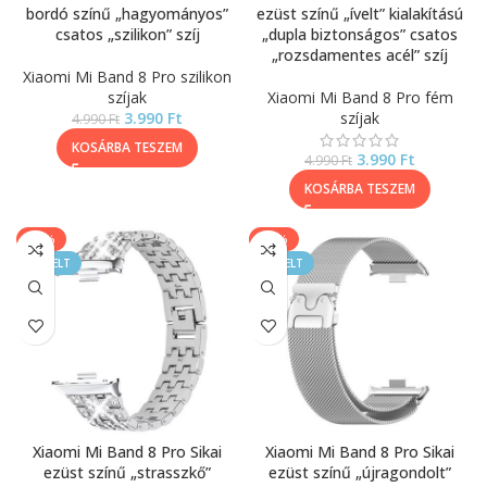
bordó színű „hagyományos”
ezüst színű „ívelt” kialakítású
csatos „szilikon” szíj
„dupla biztonságos” csatos
„rozsdamentes acél” szíj
Xiaomi Mi Band 8 Pro szilikon
szíjak
Xiaomi Mi Band 8 Pro fém
3.990
Ft
szíjak
4.990
Ft
KOSÁRBA TESZEM
3.990
Ft
4.990
Ft
KOSÁRBA TESZEM
-20%
-25%
KIEMELT
KIEMELT
Xiaomi Mi Band 8 Pro Sikai
Xiaomi Mi Band 8 Pro Sikai
ezüst színű „strasszkő”
ezüst színű „újragondolt”