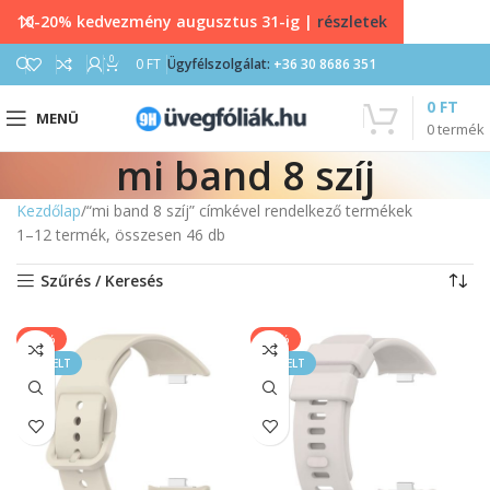
10-20% kedvezmény augusztus 31-ig |
részletek
0
0
FT
Ügyfélszolgálat:
+36 30 8686 351
0
FT
MENÜ
0
termék
mi band 8 szíj
Kezdőlap
“mi band 8 szíj” címkével rendelkező termékek
1–12 termék, összesen 46 db
Szűrés / Keresés
-20%
-40%
KIEMELT
KIEMELT