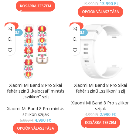
13.990
Ft
19.990
Ft
KOSÁRBA TESZEM
OPCIÓK VÁLASZTÁSA
-17%
-40%
KIEMELT
KIEMELT
Xiaomi Mi Band 8 Pro Sikai
Xiaomi Mi Band 8 Pro Sikai
fehér színű „kalocsai” mintás
fehér színű „szilikon” szíj
„szilikon” szíj
Xiaomi Mi Band 8 Pro szilikon
Xiaomi Mi Band 8 Pro mintás
szíjak
szilikon szíjak
2.990
Ft
4.990
Ft
4.990
Ft
5.990
Ft
KOSÁRBA TESZEM
OPCIÓK VÁLASZTÁSA