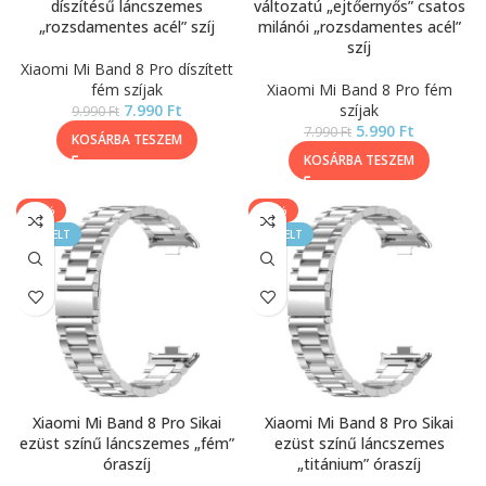
díszítésű láncszemes
változatú „ejtőernyős” csatos
„rozsdamentes acél” szíj
milánói „rozsdamentes acél”
szíj
Xiaomi Mi Band 8 Pro díszített
fém szíjak
Xiaomi Mi Band 8 Pro fém
7.990
Ft
szíjak
9.990
Ft
5.990
Ft
7.990
Ft
KOSÁRBA TESZEM
KOSÁRBA TESZEM
-20%
-40%
KIEMELT
KIEMELT
Xiaomi Mi Band 8 Pro Sikai
Xiaomi Mi Band 8 Pro Sikai
ezüst színű láncszemes „fém”
ezüst színű láncszemes
óraszíj
„titánium” óraszíj