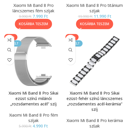
Xiaomi Mi Band 8 Pro
Xiaomi Mi Band 8 Pro titánium
láncszemes fém szíjak
szíjak
7.990
Ft
11.990
Ft
9.990
Ft
19.990
Ft
KOSÁRBA TESZEM
KOSÁRBA TESZEM
-17%
-30%
KIEMELT
KIEMELT
Xiaomi Mi Band 8 Pro Sikai
Xiaomi Mi Band 8 Pro Sikai
ezüst színű milánói
ezüst-fehér színű láncszemes
„rozsdamentes acél” szíj
„rozsdamentes acél-kerámia”
szíj
Xiaomi Mi Band 8 Pro fém
szíjak
Xiaomi Mi Band 8 Pro kerámia
4.990
Ft
szíjak
5.990
Ft