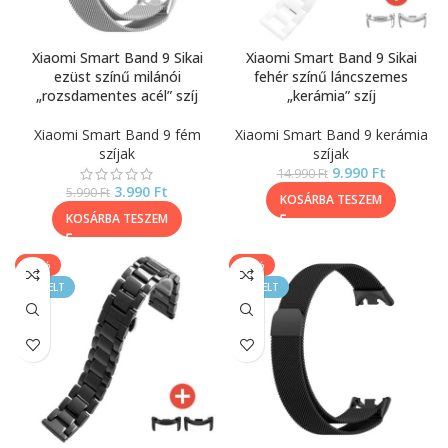
Xiaomi Smart Band 9 Sikai
Xiaomi Smart Band 9 Sikai
ezüst színű milánói
fehér színű láncszemes
„rozsdamentes acél” szíj
„kerámia” szíj
Xiaomi Smart Band 9 fém
Xiaomi Smart Band 9 kerámia
szíjak
szíjak
9.990
Ft
14.990
Ft
3.990
Ft
5.990
Ft
KOSÁRBA TESZEM
KOSÁRBA TESZEM
-33%
-33%
KIEMELT
KIEMELT