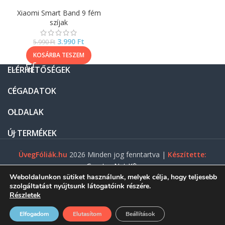
Xiaomi Smart Band 9 fém
szíjak
3.990
Ft
5.990
Ft
KOSÁRBA TESZEM
ELÉRHETŐSÉGEK
CÉGADATOK
OLDALAK
ÚJ TERMÉKEK
ÜvegFóliák.hu
2026 Minden jog fenntartva |
Készítette:
Gasztro Net Kft.
Weboldalunkon sütiket használunk, melyek célja, hogy teljesebb
szolgáltatást nyújtsunk látogatóink részére.
Részletek
0
Elfogadom
Elutasítom
Beállítások
ezdőlap
Menü
Shop
Fiókom
Kosár