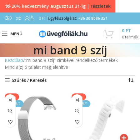
10-20% kedvezmény augusztus 31-ig |
részletek
0
0
FT
Ügyfélszolgálat:
+36 30 8686 351
0
FT
MENÜ
0
termék
mi band 9 szíj
Kezdőlap
“mi band 9 szíj” címkével rendelkező termékek
Mind a(z) 5 találat megjelenítve
Szűrés / Keresés
-33%
-33%
KIEMELT
KIEMELT