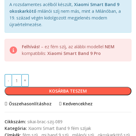
A rozsdamentes acélból készült,
Xiaomi Smart Band 9
okoskarkötő
milánói szíj nem más, mint a Milánóban, a
19. század végén kidolgozott megjelenés modern
újraértelmezése.
Felhívás!
– ez fém szíj, az alábbi modellel
NEM
kompatibilis:
Xiaomi Smart Band 9 Pro
KOSÁRBA TESZEM
Összehasonlításhoz
Kedvencekhez
Cikkszám:
sikai-brac-szij-089
Kategória:
Xiaomi Smart Band 9 fém szíjak
Címkék:
fém szíj
,
mi band 9 szíj
,
milánói szíj
,
okoskarkötő szíj