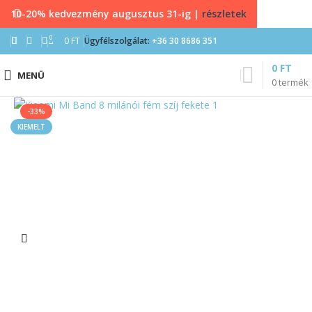
10-20% kedvezmény augusztus 31-ig |
részletek
0
0
FT
Ügyfélszolgálat:
+36 30 8686 351
0
FT
MENÜ
0
termék
-33%
KIEMELT