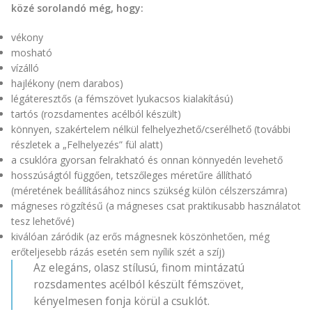
közé sorolandó még, hogy:
vékony
mosható
vízálló
hajlékony (nem darabos)
légáteresztős (a fémszövet lyukacsos kialakítású)
tartós (rozsdamentes acélból készült)
könnyen, szakértelem nélkül felhelyezhető/cserélhető (további
részletek a „Felhelyezés” fül alatt)
a csuklóra gyorsan felrakható és onnan könnyedén levehető
hosszúságtól függően, tetszőleges méretűre állítható
(méretének beállításához nincs szükség külön célszerszámra)
mágneses rögzítésű (a mágneses csat praktikusabb használatot
tesz lehetővé)
kiválóan záródik (az erős mágnesnek köszönhetően, még
erőteljesebb rázás esetén sem nyílik szét a szíj)
Az elegáns, olasz stílusú, finom mintázatú
rozsdamentes acélból készült fémszövet,
kényelmesen fonja körül a csuklót.