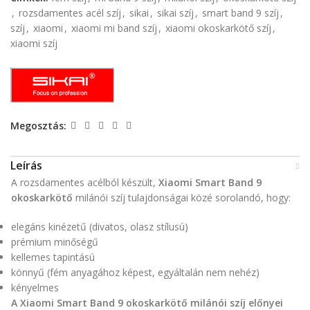
,
rozsdamentes acél szíj
,
sikai
,
sikai szíj
,
smart band 9 szíj
,
szíj
,
xiaomi
,
xiaomi mi band szíj
,
xiaomi okoskarkötő szíj
,
xiaomi szíj
Megosztás:
Leírás
A rozsdamentes acélból készült,
Xiaomi Smart Band 9
okoskarkötő
milánói szíj tulajdonságai közé sorolandó, hogy:
elegáns kinézetű (divatos, olasz stílusú)
prémium minőségű
kellemes tapintású
könnyű (fém anyagához képest, egyáltalán nem nehéz)
kényelmes
A Xiaomi Smart Band 9 okoskarkötő milánói szíj előnyei