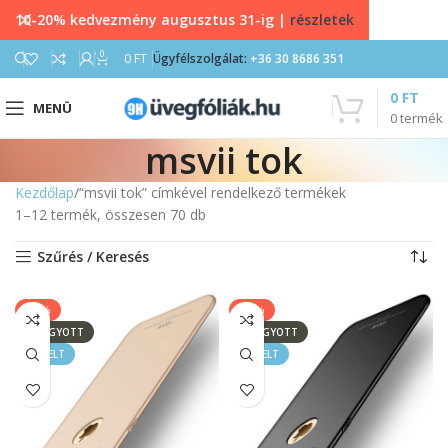
10-20% kedvezmény augusztus 31-ig |
részletek
0
0
FT
Ügyfélszolgálat:
+36 30 8686 351
0
FT
MENÜ
0
termék
msvii tok
Kezdőlap
“msvii tok” címkével rendelkező termékek
1–12 termék, összesen 70 db
Szűrés / Keresés
-67%
-67%
ELFOGYOTT
ELFOGYOTT
KIEMELT
KIEMELT