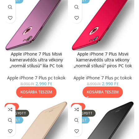
KIEMELT
KIEMELT
Apple iPhone 7 Plus Msvii
Apple iPhone 7 Plus Msvii
kameravédős ultra vékony
kameravédős ultra vékony
„normál stílusú” lila PC tok
„normál stílusú” piros PC tok
Apple iPhone 7 Plus pc tokok
Apple iPhone 7 Plus pc tokok
2.990
Ft
2.990
Ft
8.990
Ft
8.990
Ft
KOSÁRBA TESZEM
KOSÁRBA TESZEM
-67%
-67%
ELFOGYOTT
ELFOGYOTT
KIEMELT
KIEMELT