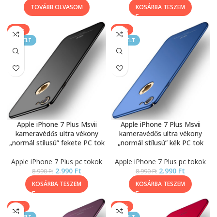
TOVÁBB OLVASOM
KOSÁRBA TESZEM
-67%
-67%
KIEMELT
KIEMELT
Apple iPhone 7 Plus Msvii
Apple iPhone 7 Plus Msvii
kameravédős ultra vékony
kameravédős ultra vékony
„normál stílusú” fekete PC tok
„normál stílusú” kék PC tok
Apple iPhone 7 Plus pc tokok
Apple iPhone 7 Plus pc tokok
2.990
Ft
2.990
Ft
8.990
Ft
8.990
Ft
KOSÁRBA TESZEM
KOSÁRBA TESZEM
-67%
-67%