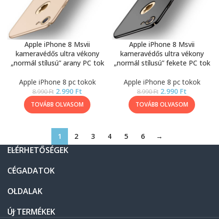
Apple iPhone 8 Msvii
Apple iPhone 8 Msvii
kameravédős ultra vékony
kameravédős ultra vékony
„normál stílusú” arany PC tok
„normál stílusú” fekete PC tok
Apple iPhone 8 pc tokok
Apple iPhone 8 pc tokok
2.990
Ft
2.990
Ft
8.990
Ft
8.990
Ft
TOVÁBB OLVASOM
TOVÁBB OLVASOM
1
2
3
4
5
6
→
ELÉRHETŐSÉGEK
CÉGADATOK
OLDALAK
ÚJ TERMÉKEK