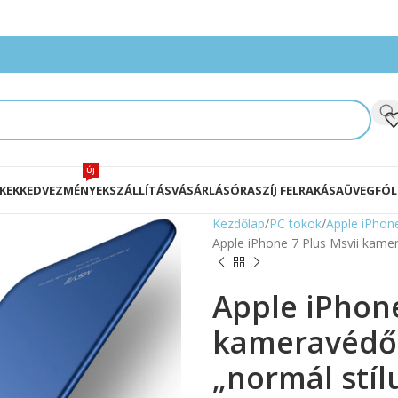
ÚJ
KEK
KEDVEZMÉNYEK
SZÁLLÍTÁS
VÁSÁRLÁS
ÓRASZÍJ FELRAKÁSA
ÜVEGFÓL
Kezdőlap
PC tokok
Apple iPhon
Apple iPhone 7 Plus Msvii kamer
Apple iPhone
kameravédős
„normál stíl