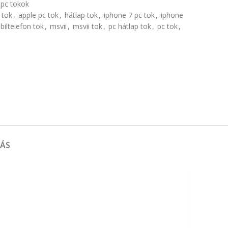
 pc tokok
 tok
,
apple pc tok
,
hátlap tok
,
iphone 7 pc tok
,
iphone
iltelefon tok
,
msvii
,
msvii tok
,
pc hátlap tok
,
pc tok
,
TÁS