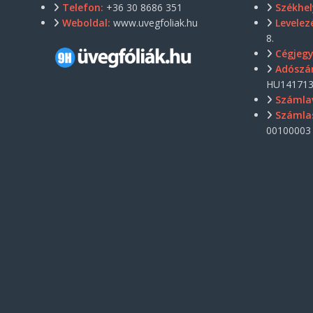
Telefon:
+36 30 8686 351
Székhel
Weboldal:
www.uvegfoliak.hu
Levelezé
8.
Cégjeg
Adószá
HU141713
Számla
Számla
00100003