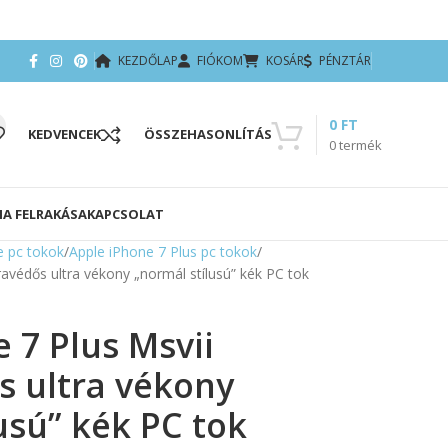
KEZDŐLAP
FIÓKOM
KOSÁR
PÉNZTÁR
0
FT
KEDVENCEK
ÖSSZEHASONLÍTÁS
0
termék
IA FELRAKÁSA
KAPCSOLAT
e pc tokok
Apple iPhone 7 Plus pc tokok
avédős ultra vékony „normál stílusú” kék PC tok
 7 Plus Msvii
 ultra vékony
usú” kék PC tok