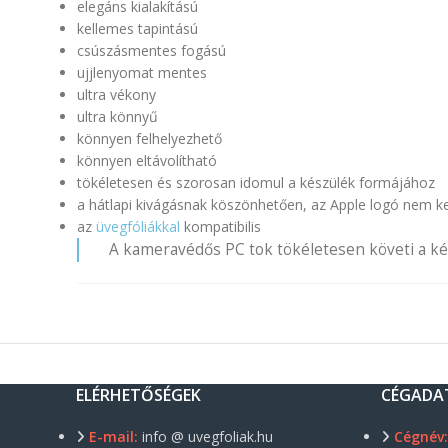
elegáns kialakítású
kellemes tapintású
csúszásmentes fogású
ujjlenyomat mentes
ultra vékony
ultra könnyű
könnyen felhelyezhető
könnyen eltávolítható
tökéletesen és szorosan idomul a készülék formájához
a hátlapi kivágásnak köszönhetően, az Apple logó nem ke
az
üvegfóliákkal
kompatibilis
A kameravédős PC tok tökéletesen követi a kés
ELÉRHETŐSÉGEK
CÉGADA
E-mail:
info @ uvegfoliak.hu
Cégnév