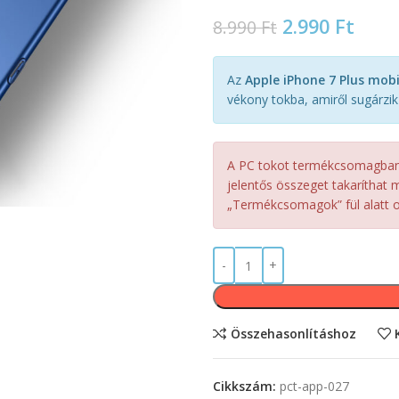
2.990
Ft
8.990
Ft
Az
Apple iPhone 7 Plus mobi
vékony tokba, amiről sugárzi
A PC tokot termékcsomagban, 
jelentős összeget takaríthat m
„Termékcsomagok” fül alatt ol
Összehasonlításhoz
Cikkszám:
pct-app-027