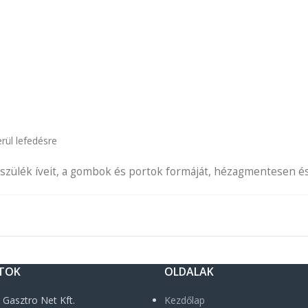
rül lefedésre
zülék íveit, a gombok és portok formáját, hézagmentesen és s
TOK
OLDALAK
:
Gasztro Net Kft.
Kezdőlap