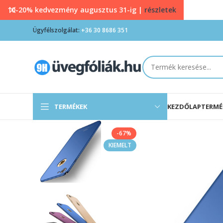
10-20% kedvezmény augusztus 31-ig |
részletek
Ügyfélszolgálat:
+36 30 8686 351
TERMÉKEK
KEZDŐLAP
TERMÉ
-67%
KIEMELT