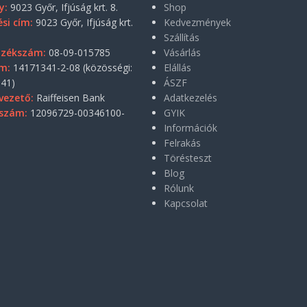
y:
9023 Győr, Ifjúság krt. 8.
Shop
si cím:
9023 Győr, Ifjúság krt.
Kedvezmények
Szállítás
yzékszám:
08-09-015785
Vásárlás
m:
14171341-2-08 (közösségi:
Elállás
41)
ÁSZF
vezető:
Raiffeisen Bank
Adatkezelés
szám:
12096729-00346100-
GYIK
Információk
Felrakás
Törésteszt
Blog
Rólunk
Kapcsolat