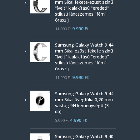
mm Sikai fekete-ezüst színű
"ívelt" kialakítású "eredeti"
stílusú láncszemes "fém"
óraszíj
9.990
Ft
11.990
Ft
Samsung Galaxy Watch 9 44
mm Sikai ezüst-fekete színű
"ívelt" kialakítású "eredeti"
stílusú láncszemes "fém"
óraszíj
9.990
Ft
11.990
Ft
Samsung Galaxy Watch 9 44
mm Sikai üvegfólia 0,20 mm
vastag 9H keménységű (3
db)
4.990
Ft
5.990
Ft
Samsung Galaxy Watch 9 40