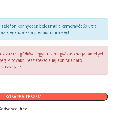
ltelefon
könnyedén belesimul a kameravédős ultra
k az elegancia és a prémium minőség!
azaz üvegfóliával együtt is megvásárolhatja, amellyel
eg! A további részleteket a lejjebb található
vashatja el.
KOSÁRBA TESZEM
Kedvencekhez