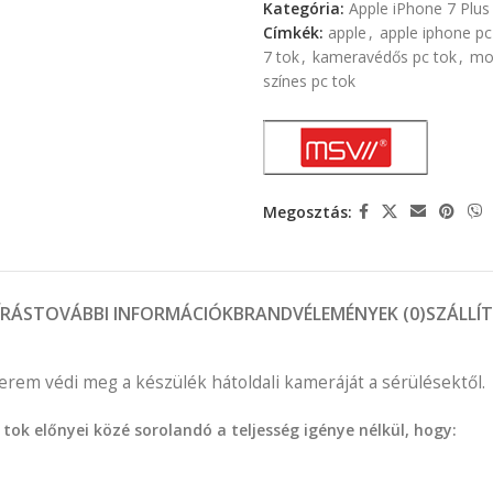
Kategória:
Apple iPhone 7 Plus
Címkék:
apple
,
apple iphone pc
7 tok
,
kameravédős pc tok
,
mob
színes pc tok
Megosztás:
ÍRÁS
TOVÁBBI INFORMÁCIÓK
BRAND
VÉLEMÉNYEK (0)
SZÁLLÍ
rem védi meg a készülék hátoldali kameráját a sérülésektől.
tok előnyei közé sorolandó a teljesség igénye nélkül, hogy: