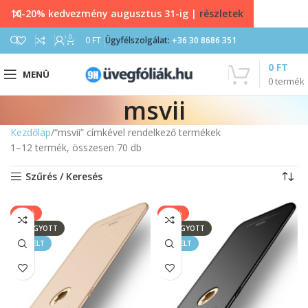
10-20% kedvezmény augusztus 31-ig |
részletek
0
0
FT
Ügyfélszolgálat:
+36 30 8686 351
0
FT
MENÜ
0
termék
msvii
Kezdőlap
“msvii” címkével rendelkező termékek
1–12 termék, összesen 70 db
Szűrés / Keresés
-67%
-67%
ELFOGYOTT
ELFOGYOTT
KIEMELT
KIEMELT