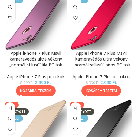
KIEMELT
KIEMELT
Apple iPhone 7 Plus Msvii
Apple iPhone 7 Plus Msvii
kameravédős ultra vékony
kameravédős ultra vékony
„normál stílusú” lila PC tok
„normál stílusú” piros PC tok
Apple iPhone 7 Plus pc tokok
Apple iPhone 7 Plus pc tokok
2.990
Ft
2.990
Ft
8.990
Ft
8.990
Ft
KOSÁRBA TESZEM
KOSÁRBA TESZEM
-67%
-67%
ELFOGYOTT
ELFOGYOTT
KIEMELT
KIEMELT