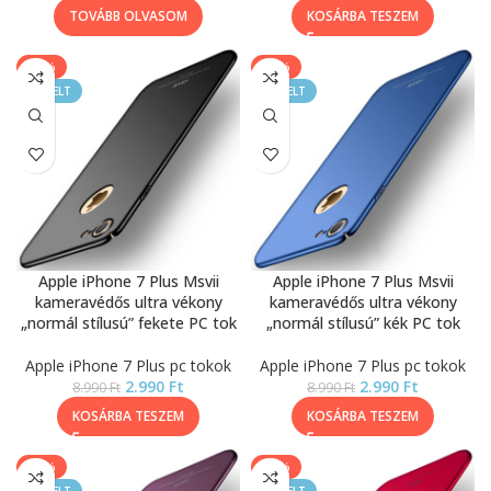
TOVÁBB OLVASOM
KOSÁRBA TESZEM
-67%
-67%
KIEMELT
KIEMELT
Apple iPhone 7 Plus Msvii
Apple iPhone 7 Plus Msvii
kameravédős ultra vékony
kameravédős ultra vékony
„normál stílusú” fekete PC tok
„normál stílusú” kék PC tok
Apple iPhone 7 Plus pc tokok
Apple iPhone 7 Plus pc tokok
2.990
Ft
2.990
Ft
8.990
Ft
8.990
Ft
KOSÁRBA TESZEM
KOSÁRBA TESZEM
-67%
-67%