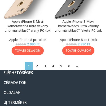
Apple iPhone 8 Msvii
Apple iPhone 8 Msvii
kameravédős ultra vékony
kameravédős ultra vékony
„normál stílusú” arany PC tok
„normál stílusú” fekete PC tok
Apple iPhone 8 pc tokok
Apple iPhone 8 pc tokok
2.990
Ft
2.990
Ft
8.990
Ft
8.990
Ft
TOVÁBB OLVASOM
TOVÁBB OLVASOM
1
2
3
4
5
6
→
ELÉRHETŐSÉGEK
CÉGADATOK
OLDALAK
ÚJ TERMÉKEK