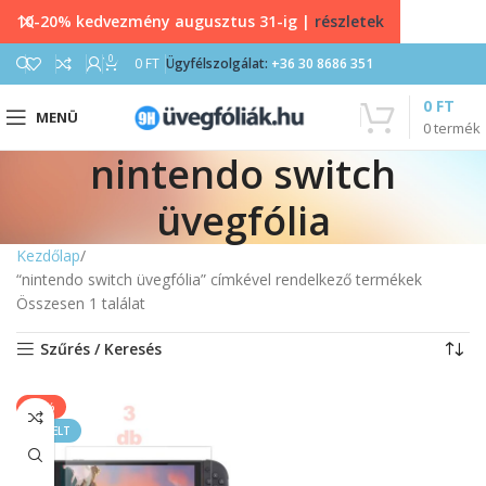
10-20% kedvezmény augusztus 31-ig |
részletek
0
0
FT
Ügyfélszolgálat:
+36 30 8686 351
0
FT
MENÜ
0
termék
nintendo switch
üvegfólia
Kezdőlap
“nintendo switch üvegfólia” címkével rendelkező termékek
Összesen 1 találat
Szűrés / Keresés
-60%
KIEMELT