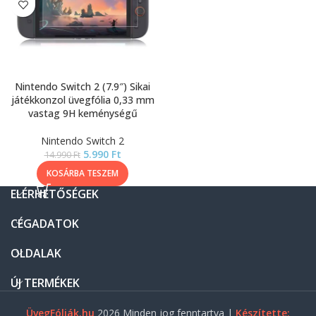
Nintendo Switch 2 (7.9″) Sikai
játékkonzol üvegfólia 0,33 mm
vastag 9H keménységű
Nintendo Switch 2
5.990
Ft
14.990
Ft
KOSÁRBA TESZEM
ELÉRHETŐSÉGEK
CÉGADATOK
OLDALAK
ÚJ TERMÉKEK
ÜvegFóliák.hu
2026 Minden jog fenntartva |
Készítette: