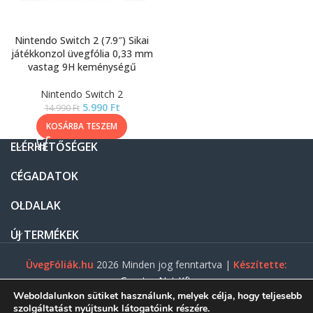
Nintendo Switch 2 (7.9″) Sikai
játékkonzol üvegfólia 0,33 mm
vastag 9H keménységű
Nintendo Switch 2
5.990
Ft
14.990
Ft
KOSÁRBA TESZEM
ELÉRHETŐSÉGEK
CÉGADATOK
OLDALAK
ÚJ TERMÉKEK
ÜvegFóliák.hu
2026 Minden jog fenntartva |
Készítette:
Gasztro Net Kft.
Weboldalunkon sütiket használunk, melyek célja, hogy teljesebb
szolgáltatást nyújtsunk látogatóink részére.