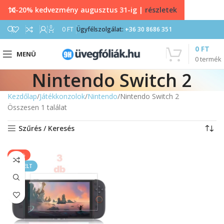
10-20% kedvezmény augusztus 31-ig |
részletek
0
0
FT
Ügyfélszolgálat:
+36 30 8686 351
0
FT
MENÜ
0
termék
Nintendo Switch 2
Kezdőlap
Játékkonzolok
Nintendo
Nintendo Switch 2
Összesen 1 találat
Szűrés / Keresés
-60%
KIEMELT