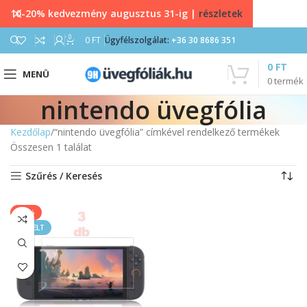
10-20% kedvezmény augusztus 31-ig |
részletek
0
0
FT
Ügyfélszolgálat:
+36 30 8686 351
0
FT
MENÜ
0
termék
nintendo üvegfólia
Kezdőlap
“nintendo üvegfólia” címkével rendelkező termékek
Összesen 1 találat
Szűrés / Keresés
-60%
KIEMELT