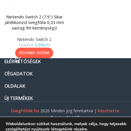
Nintendo Switch 2 (7.9″) Sikai
játékkonzol üvegfólia 0,33 mm
vastag 9H keménységű
Nintendo Switch 2
5.990
Ft
14.990
Ft
KOSÁRBA TESZEM
ELÉRHETŐSÉGEK
CÉGADATOK
OLDALAK
ÚJ TERMÉKEK
ÜvegFóliák.hu
2026 Minden jog fenntartva |
Készítette:
Gasztro Net Kft.
Weboldalunkon sütiket használunk, melyek célja, hogy teljesebb
szolgáltatást nyújtsunk látogatóink részére.