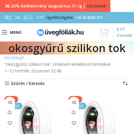
10-20% kedvezmény augusztus 31-ig |
részletek
0
0
FT
Ügyfélszolgálat:
+36 30 8686 351
0
FT
MENÜ
0
termék
okosgyűrű szilikon tok
Kezdőlap
“okosgyűrű szilikon tok” címkével rendelkező termékek
1–12 termék, összesen 32 db
Szűrés / Keresés
-40%
-40%
KIEMELT
KIEMELT