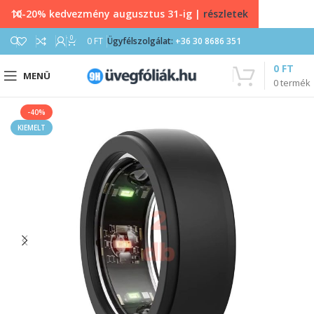
10-20% kedvezmény augusztus 31-ig |
részletek
0
0
FT
Ügyfélszolgálat:
+36 30 8686 351
0
FT
MENÜ
0
termék
-40%
KIEMELT