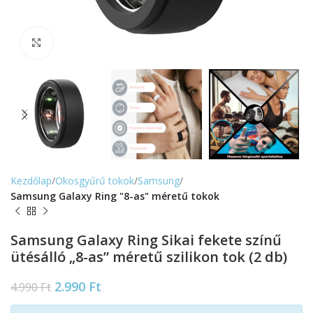
Nagyítás
Kezdőlap
Okosgyűrű tokok
Samsung
Samsung Galaxy Ring "8-as" méretű tokok
Samsung Galaxy Ring Sikai fekete színű
ütésálló „8-as” méretű szilikon tok (2 db)
2.990
Ft
4.990
Ft