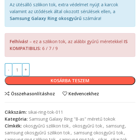
Az ütésálló szilikon tok, extra védelmet nyújt a karcok
valamint az ütődések által okozott sérülések ellen, a
Samsung Galaxy Ring okosgyűrű
számára!
Felhívás!
– ez a szilikon tok, az alábbi gyűrű méretekkel
IS
KOMPATIBILIS:
6 / 7 / 9
KOSÁRBA TESZEM
Összehasonlításhoz
Kedvencekhez
Cikkszám:
sikai-ring-tok-011
Kategória:
Samsung Galaxy Ring "8-as" méretű tokok
Címkék:
okosgyűrű szilikon tok
,
okosgyűrű tok
,
samsung
,
samsung okosgyűrű szilikon tok
,
samsung okosgyűrű tok
,
samsung ring szilikon tok
,
samsung ring tok
,
sikai
,
sikai tok
,