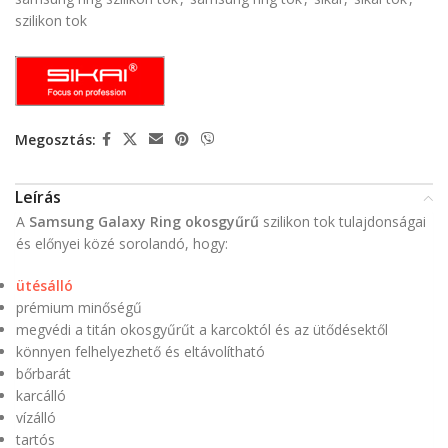
szilikon tok
Megosztás:
Leírás
A
Samsung Galaxy Ring okosgyűrű
szilikon tok tulajdonságai
és előnyei közé sorolandó, hogy:
ütésálló
prémium minőségű
megvédi a titán okosgyűrűt a karcoktól és az ütődésektől
könnyen felhelyezhető és eltávolítható
bőrbarát
karcálló
vízálló
tartós