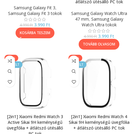
átlátszó ütésálló PC tok
Samsung Galaxy Fit 3
,
Samsung Galaxy Fit 3 tokok
Samsung Galaxy Watch Ultra
47 mm
,
Samsung Galaxy
3.990
Ft
Watch Ultra tokok
4.990
Ft
KOSÁRBA TESZEM
3.990
Ft
4.990
Ft
TOVÁBB OLVASOM
-40%
-20%
KIEMELT
KIEMELT
[2in1] Xiaomi Redmi Watch 3
[2in1] Xiaomi Redmi Watch 4
Active Sikai 9H keménységű
Sikai 9H keménységű üvegfólia
üvegfólia + átlátszó ütésálló
+ átlátszó ütésálló PC tok
PC tok