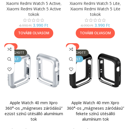
Xiaomi Redmi Watch 5 Active
,
Xiaomi Redmi Watch 5 Lite
,
Xiaomi Redmi Watch 5 Active
Xiaomi Redmi Watch 5 Lite
tokok
tokok
3.990
Ft
3.990
Ft
4.990
Ft
4.990
Ft
TOVÁBB OLVASOM
TOVÁBB OLVASOM
-17%
-17%
ELFOGYOTT
ELFOGYOTT
KIEMELT
KIEMELT
Apple Watch 40 mm Xpro
Apple Watch 40 mm Xpro
360°-os „mágneses záródású”
360°-os „mágneses záródású”
ezüst színű ütésálló alumínium
fekete színű ütésálló
tok
alumínium tok