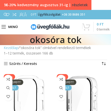
10-20% kedvezmény augusztus 31-ig |
részletek
0
0
FT
Ügyfélszolgálat:
+36 30 8686 351
0
FT
MENÜ
0
termék
okosóra tok
Kezdőlap
“okosóra tok” címkével rendelkező termékek
1–12 termék, összesen 166 db
Szűrés / Keresés
-20%
-20%
ELFOGYOTT
ELFOGYOTT
KIEMELT
KIEMELT