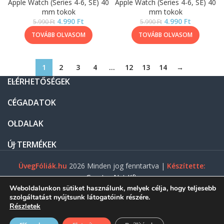
Apple Watch (Series 4-6, SE) 40
Apple Watch (Series 4-6, SE) 40
mm tokok
mm tokok
4.990
Ft
4.990
Ft
5.990
Ft
5.990
Ft
TOVÁBB OLVASOM
TOVÁBB OLVASOM
1
2
3
4
…
12
13
14
→
ELÉRHETŐSÉGEK
CÉGADATOK
OLDALAK
ÚJ TERMÉKEK
ÜvegFóliák.hu
2026 Minden jog fenntartva |
Készítette:
Gasztro Net Kft.
Weboldalunkon sütiket használunk, melyek célja, hogy teljesebb
szolgáltatást nyújtsunk látogatóink részére.
Részletek
0