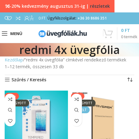
10-20% kedvezmény augusztus 31-ig |
részletek
0
0
FT
Ügyfélszolgálat:
+36 30 8686 351
0
FT
MENÜ
0
termék
redmi 4x üvegfólia
Kezdőlap
“redmi 4x üvegfólia” címkével rendelkező termékek
1–12 termék, összesen 33 db
Szűrés / Keresés
-20%
SALE
ELFOGYOTT
ELFOGYOTT
KIEMELT