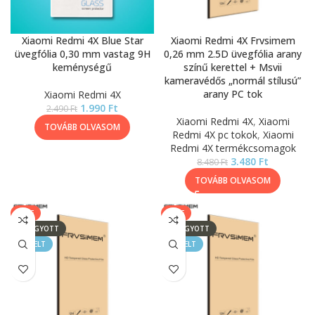
Xiaomi Redmi 4X Blue Star
Xiaomi Redmi 4X Frvsimem
üvegfólia 0,30 mm vastag 9H
0,26 mm 2.5D üvegfólia arany
keménységű
színű kerettel + Msvii
kameravédős „normál stílusú”
arany PC tok
Xiaomi Redmi 4X
1.990
Ft
2.490
Ft
Xiaomi Redmi 4X
,
Xiaomi
TOVÁBB OLVASOM
Redmi 4X pc tokok
,
Xiaomi
Redmi 4X termékcsomagok
3.480
Ft
8.480
Ft
TOVÁBB OLVASOM
SALE
SALE
ELFOGYOTT
ELFOGYOTT
KIEMELT
KIEMELT