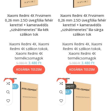
Xiaomi Redmi 4X Frvsimem
Xiaomi Redmi 4X Frvsimem
0,26 mm 2.5D üvegfólia fehér
0,26 mm 2.5D üvegfólia fehér
kerettel + kameravédős
kerettel + kameravédős
„színátmenetes” lila-kék
„színátmenetes” lila-sárga
szilikon tok
szilikon tok
Xiaomi Redmi 4X
,
Xiaomi
Xiaomi Redmi 4X
,
Xiaomi
Redmi 4X szilikon tokok
,
Redmi 4X szilikon tokok
,
Xiaomi Redmi 4X
Xiaomi Redmi 4X
termékcsomagok
termékcsomagok
3.480
Ft
3.480
Ft
5.980
Ft
5.980
Ft
KOSÁRBA TESZEM
KOSÁRBA TESZEM
SALE
SALE
KIEMELT
ELFOGYOTT
KIEMELT