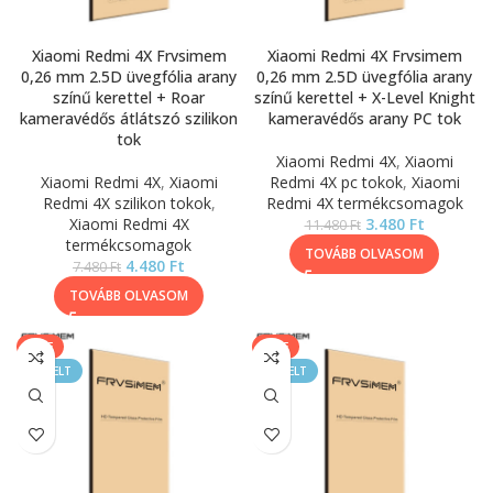
Xiaomi Redmi 4X Frvsimem
Xiaomi Redmi 4X Frvsimem
0,26 mm 2.5D üvegfólia arany
0,26 mm 2.5D üvegfólia arany
színű kerettel + Roar
színű kerettel + X-Level Knight
kameravédős átlátszó szilikon
kameravédős arany PC tok
tok
Xiaomi Redmi 4X
,
Xiaomi
Xiaomi Redmi 4X
,
Xiaomi
Redmi 4X pc tokok
,
Xiaomi
Redmi 4X szilikon tokok
,
Redmi 4X termékcsomagok
Xiaomi Redmi 4X
3.480
Ft
11.480
Ft
termékcsomagok
TOVÁBB OLVASOM
4.480
Ft
7.480
Ft
TOVÁBB OLVASOM
SALE
SALE
KIEMELT
KIEMELT