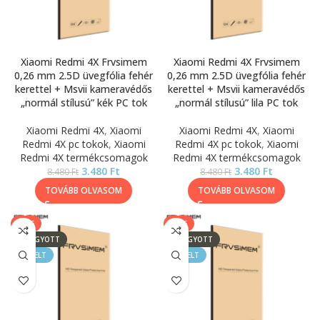
Xiaomi Redmi 4X Frvsimem
Xiaomi Redmi 4X Frvsimem
0,26 mm 2.5D üvegfólia fehér
0,26 mm 2.5D üvegfólia fehér
kerettel + Msvii kameravédős
kerettel + Msvii kameravédős
„normál stílusú” kék PC tok
„normál stílusú” lila PC tok
Xiaomi Redmi 4X
,
Xiaomi
Xiaomi Redmi 4X
,
Xiaomi
Redmi 4X pc tokok
,
Xiaomi
Redmi 4X pc tokok
,
Xiaomi
Redmi 4X termékcsomagok
Redmi 4X termékcsomagok
3.480
Ft
3.480
Ft
8.480
Ft
8.480
Ft
TOVÁBB OLVASOM
TOVÁBB OLVASOM
SALE
SALE
ELFOGYOTT
ELFOGYOTT
KIEMELT
KIEMELT