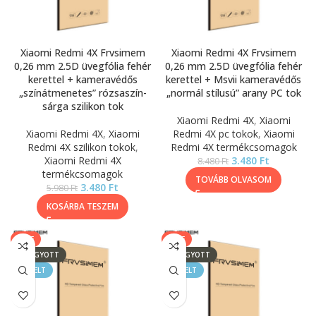
Xiaomi Redmi 4X Frvsimem
Xiaomi Redmi 4X Frvsimem
0,26 mm 2.5D üvegfólia fehér
0,26 mm 2.5D üvegfólia fehér
kerettel + kameravédős
kerettel + Msvii kameravédős
„színátmenetes” rózsaszín-
„normál stílusú” arany PC tok
sárga szilikon tok
Xiaomi Redmi 4X
,
Xiaomi
Xiaomi Redmi 4X
,
Xiaomi
Redmi 4X pc tokok
,
Xiaomi
Redmi 4X szilikon tokok
,
Redmi 4X termékcsomagok
Xiaomi Redmi 4X
3.480
Ft
8.480
Ft
termékcsomagok
TOVÁBB OLVASOM
3.480
Ft
5.980
Ft
KOSÁRBA TESZEM
SALE
SALE
ELFOGYOTT
ELFOGYOTT
KIEMELT
KIEMELT