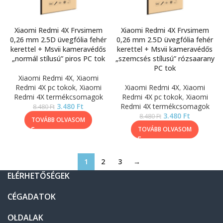
Xiaomi Redmi 4X Frvsimem
Xiaomi Redmi 4X Frvsimem
0,26 mm 2.5D üvegfólia fehér
0,26 mm 2.5D üvegfólia fehér
kerettel + Msvii kameravédős
kerettel + Msvii kameravédős
„normál stílusú” piros PC tok
„szemcsés stílusú” rózsaarany
PC tok
Xiaomi Redmi 4X
,
Xiaomi
Redmi 4X pc tokok
,
Xiaomi
Xiaomi Redmi 4X
,
Xiaomi
Redmi 4X termékcsomagok
Redmi 4X pc tokok
,
Xiaomi
3.480
Ft
Redmi 4X termékcsomagok
8.480
Ft
3.480
Ft
8.480
Ft
TOVÁBB OLVASOM
TOVÁBB OLVASOM
1
2
3
→
ELÉRHETŐSÉGEK
CÉGADATOK
OLDALAK