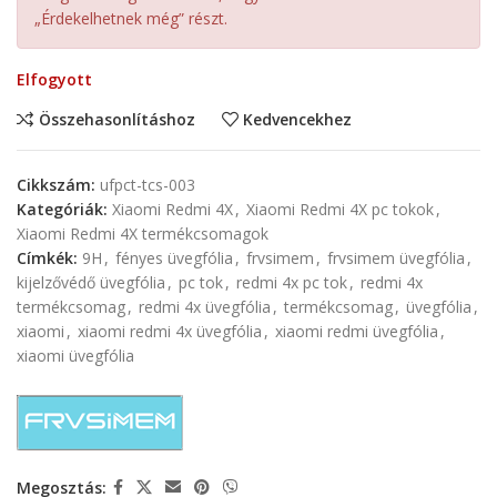
„Érdekelhetnek még” részt.
Elfogyott
Összehasonlításhoz
Kedvencekhez
Cikkszám:
ufpct-tcs-003
Kategóriák:
Xiaomi Redmi 4X
,
Xiaomi Redmi 4X pc tokok
,
Xiaomi Redmi 4X termékcsomagok
Címkék:
9H
,
fényes üvegfólia
,
frvsimem
,
frvsimem üvegfólia
,
kijelzővédő üvegfólia
,
pc tok
,
redmi 4x pc tok
,
redmi 4x
termékcsomag
,
redmi 4x üvegfólia
,
termékcsomag
,
üvegfólia
,
xiaomi
,
xiaomi redmi 4x üvegfólia
,
xiaomi redmi üvegfólia
,
xiaomi üvegfólia
Megosztás: