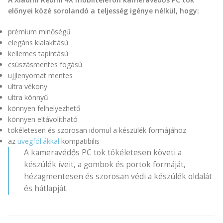
előnyei közé sorolandó a teljesség igénye nélkül, hogy:
prémium minőségű
elegáns kialakítású
kellemes tapintású
csúszásmentes fogású
ujjlenyomat mentes
ultra vékony
ultra könnyű
könnyen felhelyezhető
könnyen eltávolítható
tökéletesen és szorosan idomul a készülék formájához
az
üvegfóliákkal
kompatibilis
A kameravédős PC tok tökéletesen követi a
készülék íveit, a gombok és portok formáját,
hézagmentesen és szorosan védi a készülék oldalát
és hátlapját.