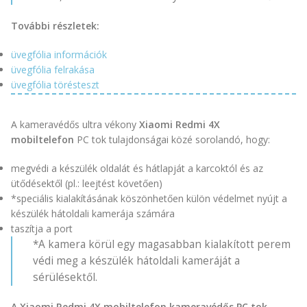
További részletek:
üvegfólia információk
üvegfólia felrakása
üvegfólia törésteszt
A kameravédős ultra vékony
Xiaomi Redmi 4X
mobiltelefon
PC tok tulajdonságai közé sorolandó, hogy:
megvédi a készülék oldalát és hátlapját a karcoktól és az
ütődésektől (pl.: leejtést követően)
*speciális kialakításának köszönhetően külön védelmet nyújt a
készülék hátoldali kamerája számára
taszítja a port
*A kamera körül egy magasabban kialakított perem
védi meg a készülék hátoldali kameráját a
sérülésektől.
A Xiaomi Redmi 4X mobiltelefon kameravédős PC tok