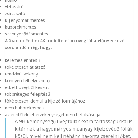
víztaszító
zsírtaszító
ujjlenyomat mentes
buborékmentes
szennyeződésmentes
A Xiaomi Redmi 4X mobiltelefon üvegfólia előnyei közé
sorolandó még, hogy:
kellemes érintésű
tökéletesen átlátszó
rendkívül vékony
könnyen felhelyezhető
edzett üvegből készült
többréteges felépítésű
tökéletesen idomul a kijelző formájához
nem buborékosodik
az érintőfelület érzékenységét nem befolyásolja
A 9H keménységű üvegfóliák extra tartósságukkal is
kitűnnek a hagyományos műanyag kijelzővédő fóliák
közül, mivel nem kell néhány havonta cserélni őket.