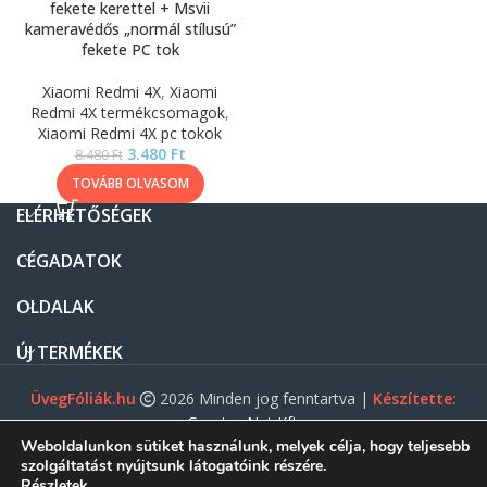
fekete kerettel + Msvii
kameravédős „normál stílusú”
fekete PC tok
Xiaomi Redmi 4X
,
Xiaomi
Redmi 4X termékcsomagok
,
Xiaomi Redmi 4X pc tokok
3.480
Ft
8.480
Ft
TOVÁBB OLVASOM
ELÉRHETŐSÉGEK
CÉGADATOK
OLDALAK
ÚJ TERMÉKEK
ÜvegFóliák.hu
2026 Minden jog fenntartva |
Készítette:
Gasztro Net Kft.
Weboldalunkon sütiket használunk, melyek célja, hogy teljesebb
szolgáltatást nyújtsunk látogatóink részére.
Részletek