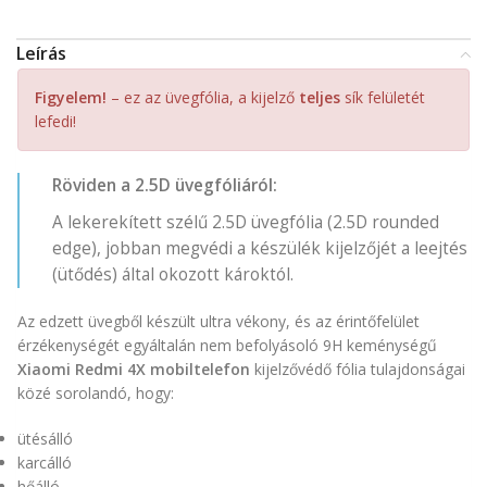
Leírás
Figyelem!
– ez az üvegfólia, a kijelző
teljes
sík felületét
lefedi!
Röviden a 2.5D üvegfóliáról:
A lekerekített szélű 2.5D üvegfólia (2.5D rounded
edge), jobban megvédi a készülék kijelzőjét a leejtés
(ütődés) által okozott károktól.
Az edzett üvegből készült ultra vékony, és az érintőfelület
érzékenységét egyáltalán nem befolyásoló 9H keménységű
Xiaomi Redmi 4X mobiltelefon
kijelzővédő fólia tulajdonságai
közé sorolandó, hogy:
ütésálló
karcálló
hőálló