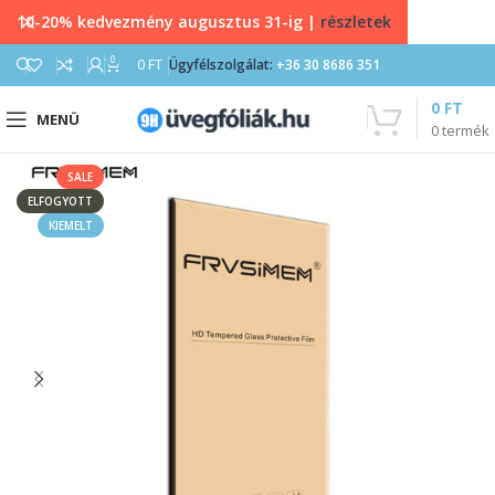
10-20% kedvezmény augusztus 31-ig |
részletek
0
0
FT
Ügyfélszolgálat:
+36 30 8686 351
0
FT
MENÜ
0
termék
SALE
ELFOGYOTT
KIEMELT