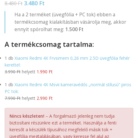
3.480
Ft
8.480
Ft
Ha a 2 terméket (üvegfólia + PC tok) ebben a
termékcsomag kialakításban vásárolja meg, akkor
ennyit spórolhat meg:
1.500 Ft
A termékcsomag tartalma:
1 db
Xiaomi Redmi 4X Frvsimem 0,26 mm 2.5D üvegfólia fehér
kerettel:
3.990 Ft
helyett
1.990 Ft
1 db
Xiaomi Redmi 4X Msvii kameravédős „normál stílusú” piros
PC tok:
7.990 Ft
helyett
2.990 Ft
Nincs készleten!
– A forgalmazó jelenleg nem tudja
biztosítani részünkre ezt a terméket. Használja a fenti
keresőt a készülék típusához megfelelő másik tok +
üvegfólia megtalálásában, vagy keresse fel alul az