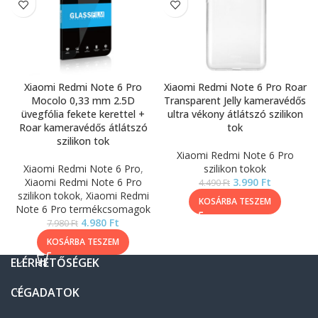
Xiaomi Redmi Note 6 Pro
Xiaomi Redmi Note 6 Pro Roar
Mocolo 0,33 mm 2.5D
Transparent Jelly kameravédős
üvegfólia fekete kerettel +
ultra vékony átlátszó szilikon
Roar kameravédős átlátszó
tok
szilikon tok
Xiaomi Redmi Note 6 Pro
Xiaomi Redmi Note 6 Pro
,
szilikon tokok
Xiaomi Redmi Note 6 Pro
3.990
Ft
4.490
Ft
szilikon tokok
,
Xiaomi Redmi
KOSÁRBA TESZEM
Note 6 Pro termékcsomagok
4.980
Ft
7.980
Ft
KOSÁRBA TESZEM
ELÉRHETŐSÉGEK
CÉGADATOK