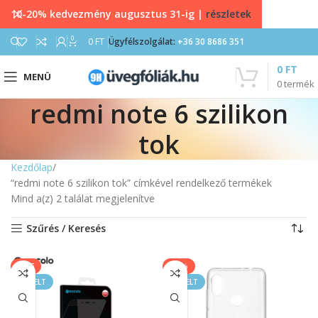
10-20% kedvezmény augusztus 31-ig |
részletek
0
0
FT
Ügyfélszolgálat:
+36 30 8686 351
0
FT
MENÜ
0
termék
redmi note 6 szilikon
tok
Kezdőlap
“redmi note 6 szilikon tok” címkével rendelkező termékek
Mind a(z) 2 találat megjelenítve
Szűrés / Keresés
SALE
-11%
KIEMELT
KIEMELT