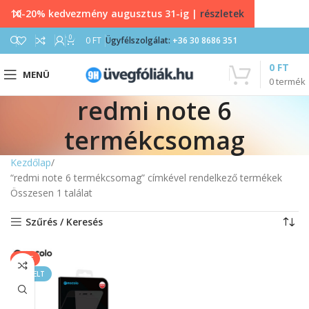
10-20% kedvezmény augusztus 31-ig |
részletek
0
0
FT
Ügyfélszolgálat:
+36 30 8686 351
0
FT
MENÜ
0
termék
redmi note 6
termékcsomag
Kezdőlap
“redmi note 6 termékcsomag” címkével rendelkező termékek
Összesen 1 találat
Szűrés / Keresés
SALE
KIEMELT