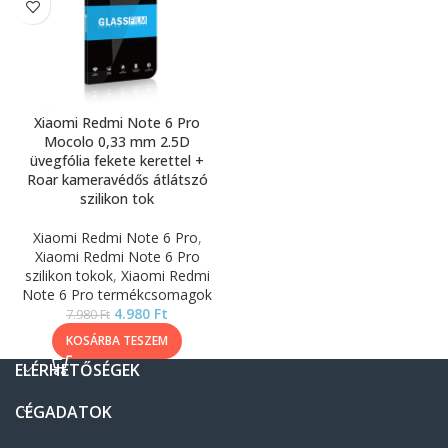
Xiaomi Redmi Note 6 Pro
Mocolo 0,33 mm 2.5D
üvegfólia fekete kerettel +
Roar kameravédős átlátszó
szilikon tok
Xiaomi Redmi Note 6 Pro
,
Xiaomi Redmi Note 6 Pro
szilikon tokok
,
Xiaomi Redmi
Note 6 Pro termékcsomagok
4.980
Ft
7.980
Ft
KOSÁRBA TESZEM
ELÉRHETŐSÉGEK
CÉGADATOK