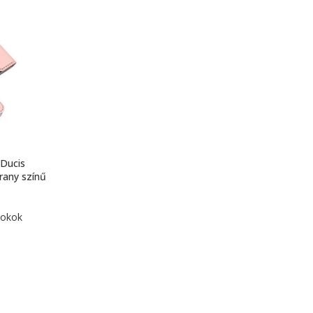
Ducis
rany színű
tokok