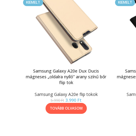
KIEMELT
KIEMELT
Samsung Galaxy A20e Dux Ducis
Sams
mágneses „oldalra nyíló” arany színű bőr
mágneses 
flip tok
Samsung Galaxy A20e flip tokok
Sams
3.990
Ft
5.990
Ft
TOVÁBB OLVASOM