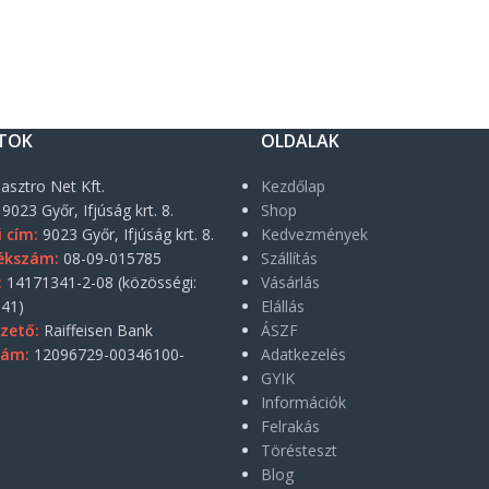
TOK
OLDALAK
asztro Net Kft.
Kezdőlap
9023 Győr, Ifjúság krt. 8.
Shop
i cím:
9023 Győr, Ifjúság krt. 8.
Kedvezmények
ékszám:
08-09-015785
Szállítás
:
14171341-2-08 (közösségi:
Vásárlás
41)
Elállás
zető:
Raiffeisen Bank
ÁSZF
zám:
12096729-00346100-
Adatkezelés
GYIK
Információk
Felrakás
Törésteszt
Blog