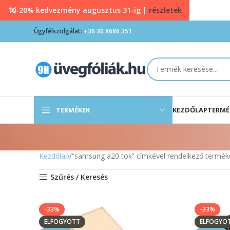
10-20% kedvezmény augusztus 31-ig |
részletek
Ügyfélszolgálat:
+36 30 8686 351
TERMÉKEK
KEZDŐLAP
TERMÉ
Kezdőlap
“samsung a20 tok” címkével rendelkező termék
Szűrés / Keresés
-33%
-33%
ELFOGYOTT
ELFOGYO