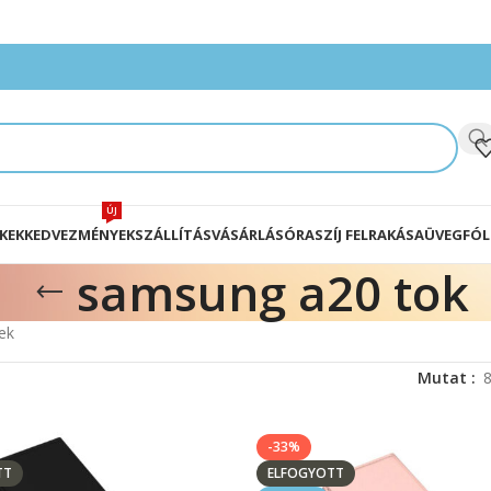
ÚJ
KEK
KEDVEZMÉNYEK
SZÁLLÍTÁS
VÁSÁRLÁS
ÓRASZÍJ FELRAKÁSA
ÜVEGFÓL
samsung a20 tok
ek
Mutat
-33%
TT
ELFOGYOTT