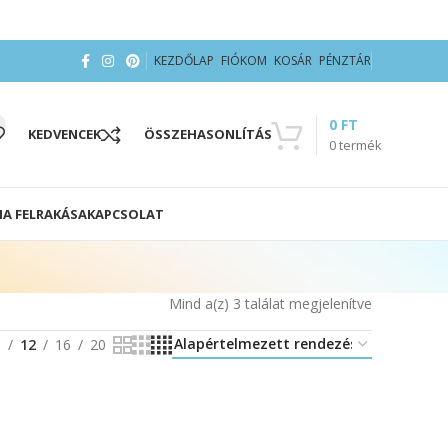
KEZDŐLAP
FIÓKOM
KOSÁR
PÉNZTÁR
0
FT
KEDVENCEK
ÖSSZEHASONLÍTÁS
0
termék
IA FELRAKÁSA
KAPCSOLAT
Mind a(z) 3 találat megjelenítve
8
12
16
20