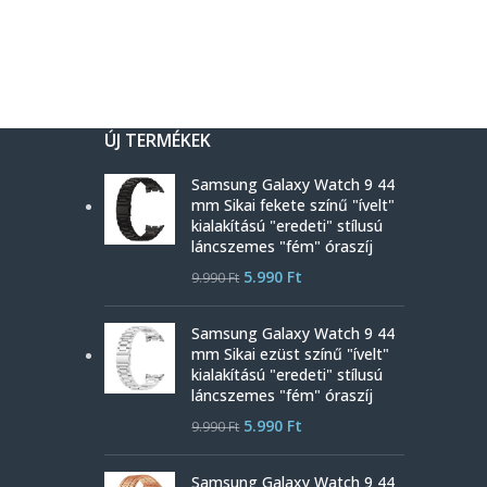
ÚJ TERMÉKEK
Samsung Galaxy Watch 9 44
mm Sikai fekete színű "ívelt"
kialakítású "eredeti" stílusú
láncszemes "fém" óraszíj
5.990
Ft
9.990
Ft
Samsung Galaxy Watch 9 44
mm Sikai ezüst színű "ívelt"
kialakítású "eredeti" stílusú
láncszemes "fém" óraszíj
5.990
Ft
9.990
Ft
Samsung Galaxy Watch 9 44