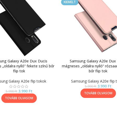
KIEMELT
ung Galaxy A20e Dux Ducis
Samsung Galaxy A20e Dux 
„oldalra nyíló” fekete színű bőr
mágneses „oldalra nyíló” rózsaa
flip tok
bőr flip tok
ung Galaxy A20e flip tokok
Samsung Galaxy A20e flip 
3.990
Ft
5.990
Ft
3.990
Ft
5.990
Ft
TOVÁBB OLVASOM
TOVÁBB OLVASOM