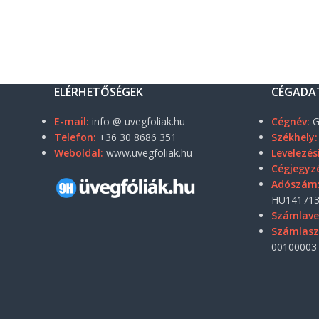
ELÉRHETŐSÉGEK
CÉGADA
E-mail:
info @ uvegfoliak.hu
Cégnév:
G
Telefon:
+36 30 8686 351
Székhely:
Weboldal:
www.uvegfoliak.hu
Levelezés
Cégjegyz
Adószám
HU141713
Számlave
Számlas
00100003