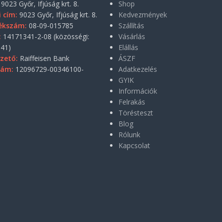
9023 Győr, Ifjúság krt. 8.
Shop
i cím:
9023 Győr, Ifjúság krt. 8.
Kedvezmények
ékszám:
08-09-015785
Szállítás
:
14171341-2-08 (közösségi:
Vásárlás
41)
Elállás
zető:
Raiffeisen Bank
ÁSZF
zám:
12096729-00346100-
Adatkezelés
GYIK
Információk
Felrakás
Törésteszt
Blog
Rólunk
Kapcsolat