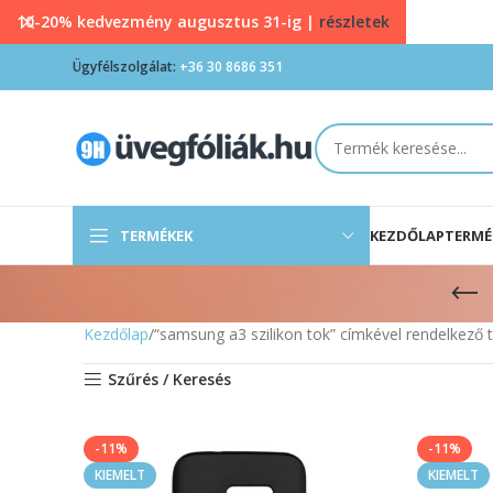
10-20% kedvezmény augusztus 31-ig |
részletek
Ügyfélszolgálat:
+36 30 8686 351
TERMÉKEK
KEZDŐLAP
TERMÉ
Kezdőlap
“samsung a3 szilikon tok” címkével rendelkező
Szűrés / Keresés
-11%
-11%
KIEMELT
KIEMELT