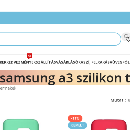
ÚJ
KEK
KEDVEZMÉNYEK
SZÁLLÍTÁS
VÁSÁRLÁS
ÓRASZÍJ FELRAKÁSA
ÜVEGFÓL
samsung a3 szilikon 
 termékek
Mutat
-11%
KIEMELT