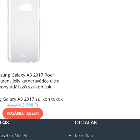
sung Galaxy A3 2017 Roar
arent Jelly kameravédős ultra
kony átlátszó szilikon tok
Galaxy A3 2017 szilikon tokok
3.990
Ft
4.490
Ft
KOSÁRBA TESZEM
TOK
OLDALAK
asztro Net Kft.
Kezdőlap