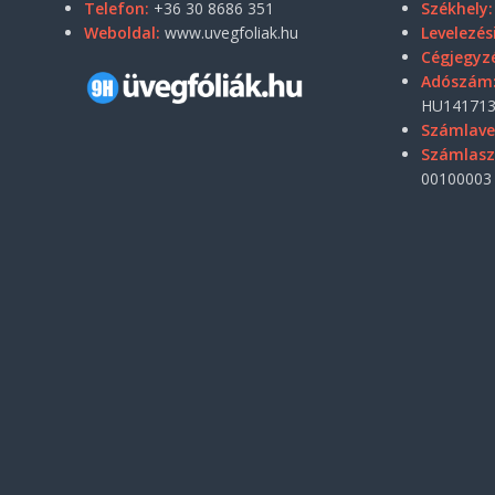
Telefon:
+36 30 8686 351
Székhely:
Weboldal:
www.uvegfoliak.hu
Levelezés
Cégjegyz
Adószám
HU141713
Számlave
Számlas
00100003