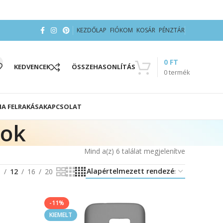
KEZDŐLAP
FIÓKOM
KOSÁR
PÉNZTÁR
0
FT
KEDVENCEK
ÖSSZEHASONLÍTÁS
0
termék
IA FELRAKÁSA
KAPCSOLAT
tok
Mind a(z) 6 találat megjelenítve
8
12
16
20
-11%
KIEMELT