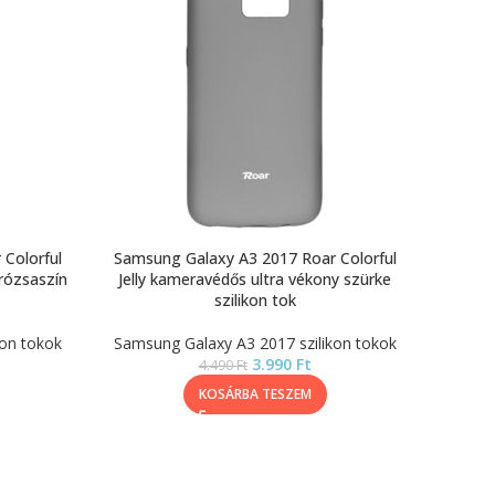
Colorful
Samsung Galaxy A3 2017 Roar Colorful
 rózsaszín
Jelly kameravédős ultra vékony szürke
szilikon tok
kon tokok
Samsung Galaxy A3 2017 szilikon tokok
3.990
Ft
4.490
Ft
KOSÁRBA TESZEM