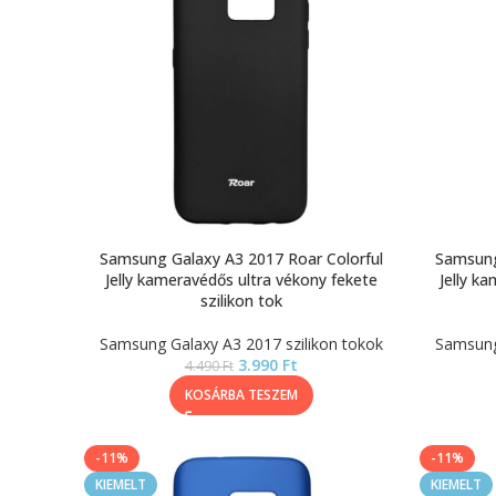
Samsung Galaxy A3 2017 Roar Colorful
Samsung
Jelly kameravédős ultra vékony fekete
Jelly k
szilikon tok
Samsung Galaxy A3 2017 szilikon tokok
Samsung 
3.990
Ft
4.490
Ft
KOSÁRBA TESZEM
-11%
-11%
KIEMELT
KIEMELT