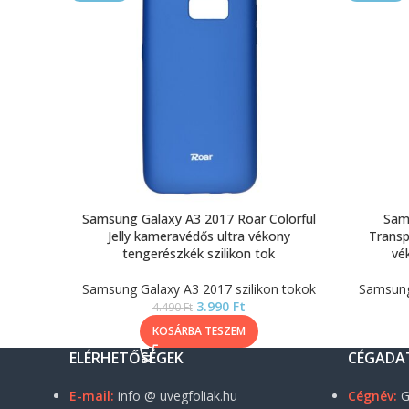
Samsung Galaxy A3 2017 Roar Colorful
Sam
Jelly kameravédős ultra vékony
Transp
tengerészkék szilikon tok
vé
Samsung Galaxy A3 2017 szilikon tokok
Samsung 
3.990
Ft
4.490
Ft
KOSÁRBA TESZEM
ELÉRHETŐSÉGEK
CÉGADA
E-mail:
info @ uvegfoliak.hu
Cégnév:
G