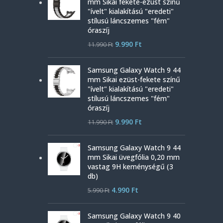
mm Sikai fekete-ezüst színű
"ívelt" kialakítású "eredeti"
stílusú láncszemes "fém"
óraszíj
9.990
Ft
11.990
Ft
Samsung Galaxy Watch 9 44
mm Sikai ezüst-fekete színű
"ívelt" kialakítású "eredeti"
stílusú láncszemes "fém"
óraszíj
9.990
Ft
11.990
Ft
Samsung Galaxy Watch 9 44
mm Sikai üvegfólia 0,20 mm
vastag 9H keménységű (3
db)
4.990
Ft
5.990
Ft
Samsung Galaxy Watch 9 40