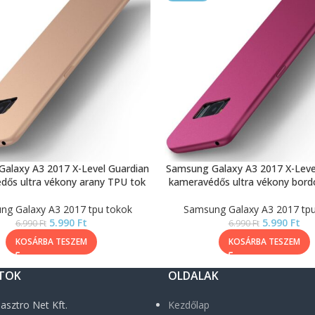
alaxy A3 2017 X-Level Guardian
Samsung Galaxy A3 2017 X-Leve
dős ultra vékony arany TPU tok
kameravédős ultra vékony bord
ng Galaxy A3 2017 tpu tokok
Samsung Galaxy A3 2017 tpu
5.990
Ft
5.990
Ft
6.990
Ft
6.990
Ft
KOSÁRBA TESZEM
KOSÁRBA TESZEM
TOK
OLDALAK
asztro Net Kft.
Kezdőlap