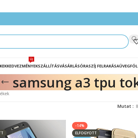
ÚJ
KEK
KEDVEZMÉNYEK
SZÁLLÍTÁS
VÁSÁRLÁS
ÓRASZÍJ FELRAKÁSA
ÜVEGFÓL
samsung a3 tpu to
mékek
Mutat
-14%
TT
ELFOGYOTT