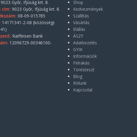
9023 Győr, Ifjúság krt. 8.
Shop
i cím:
9023 Győr, Ifjúság krt. 8.
Kedvezmények
ékszám:
08-09-015785
Szállítás
:
14171341-2-08 (közösségi:
Vásárlás
41)
Elállás
zető:
Raiffeisen Bank
ÁSZF
zám:
12096729-00346100-
Adatkezelés
GYIK
Információk
Felrakás
Törésteszt
Blog
Rólunk
Kapcsolat