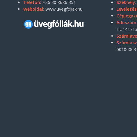
Telefon:
+36 30 8686 351
Székhely:
Weboldal:
www.uvegfoliak.hu
Levelezés
Cégjegyz
Adószám
HU141713
Számlave
Számlas
00100003