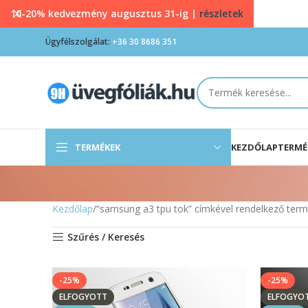
10-20% kedvezmény augusztus 31-ig |
részletek
Ügyfélszolgálat:
+36 30 8686 351
TERMÉKEK
KEZDŐLAP
TERMÉ
Kezdőlap
“samsung a3 tpu tok” címkével rendelkező ter
Szűrés / Keresés
-25%
-25%
ELFOGYOTT
ELFOGYO