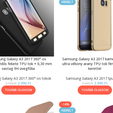
KIEMELT
ng Galaxy A3 2017 360°-os
Samsung Galaxy A3 2017 kam
dős fekete TPU tok + 0,30 mm
ultra vékony arany TPU tok f
vastag 9H üvegfólia
kerettel
 Galaxy A3 2017 360°-os tokok
Samsung Galaxy A3 2017 tpu
2.990
Ft
2.990
Ft
3.990
Ft
3.490
Ft
TOVÁBB OLVASOM
TOVÁBB OLVASOM
-14%
KIEMELT