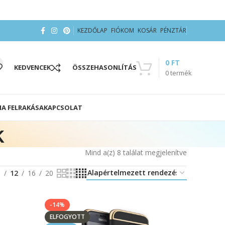
KEZDŐLAP
FIÓKOM
KOSÁR
PÉNZTÁR
0
FT
KEDVENCEK
ÖSSZEHASONLÍTÁS
0
termék
IA FELRAKÁSA
KAPCSOLAT
k
Mind a(z) 8 találat megjelenítve
8
12
16
20
-14%
ELFOGYOTT