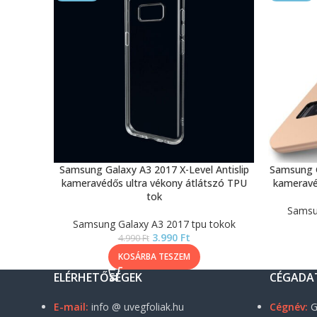
Samsung Galaxy A3 2017 X-Level Antislip
Samsung G
kameravédős ultra vékony átlátszó TPU
kameravé
tok
Samsu
Samsung Galaxy A3 2017 tpu tokok
3.990
Ft
4.990
Ft
KOSÁRBA TESZEM
ELÉRHETŐSÉGEK
CÉGADA
E-mail:
info @ uvegfoliak.hu
Cégnév:
G