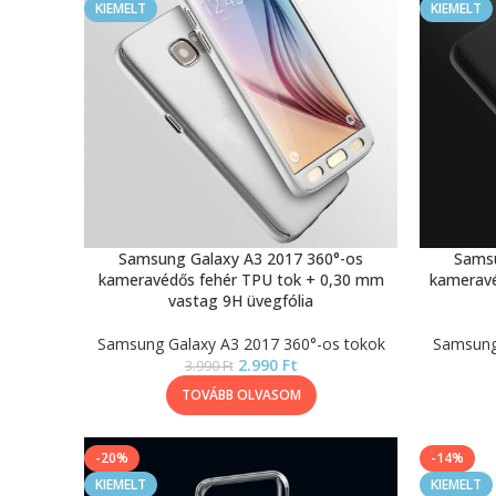
KIEMELT
KIEMELT
Samsung Galaxy A3 2017 360°-os
Samsu
kameravédős fehér TPU tok + 0,30 mm
kameravé
vastag 9H üvegfólia
Samsung Galaxy A3 2017 360°-os tokok
Samsung
2.990
Ft
3.990
Ft
TOVÁBB OLVASOM
-20%
-14%
KIEMELT
KIEMELT