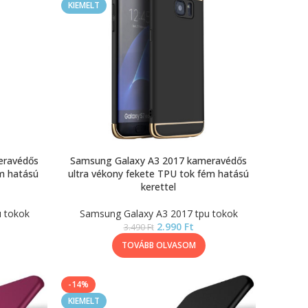
KIEMELT
eravédős
Samsung Galaxy A3 2017 kameravédős
ém hatású
ultra vékony fekete TPU tok fém hatású
kerettel
 tokok
Samsung Galaxy A3 2017 tpu tokok
2.990
Ft
3.490
Ft
TOVÁBB OLVASOM
-14%
KIEMELT