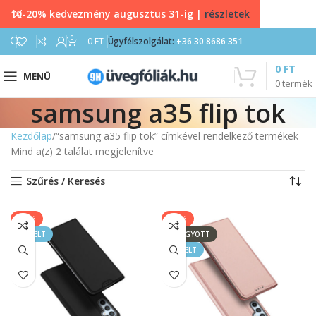
10-20% kedvezmény augusztus 31-ig |
részletek
0
0
FT
Ügyfélszolgálat:
+36 30 8686 351
0
FT
MENÜ
0
termék
samsung a35 flip tok
Kezdőlap
“samsung a35 flip tok” címkével rendelkező termékek
Mind a(z) 2 találat megjelenítve
Szűrés / Keresés
-17%
-17%
KIEMELT
ELFOGYOTT
KIEMELT