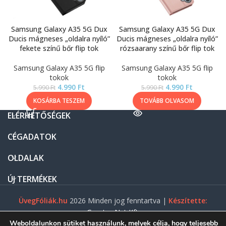
Samsung Galaxy A35 5G Dux
Samsung Galaxy A35 5G Dux
Ducis mágneses „oldalra nyíló”
Ducis mágneses „oldalra nyíló”
fekete színű bőr flip tok
rózsaarany színű bőr flip tok
Samsung Galaxy A35 5G flip
Samsung Galaxy A35 5G flip
tokok
tokok
4.990
Ft
4.990
Ft
5.990
Ft
5.990
Ft
KOSÁRBA TESZEM
TOVÁBB OLVASOM
ELÉRHETŐSÉGEK
CÉGADATOK
OLDALAK
ÚJ TERMÉKEK
ÜvegFóliák.hu
2026 Minden jog fenntartva |
Készítette:
Gasztro Net Kft.
Weboldalunkon sütiket használunk, melyek célja, hogy teljesebb