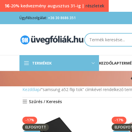
10-20% kedvezmény augusztus 31-ig |
részletek
Ügyfélszolgálat:
+36 30 8686 351
TERMÉKEK
KEZDŐLAP
TERMÉ
Kezdőlap
“samsung a52 flip tok” címkével rendelkező te
Szűrés / Keresés
-17%
-17%
ELFOGYOTT
ELFOGYO