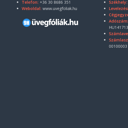
Telefon:
+36 30 8686 351
Székhely:
Weboldal:
www.uvegfoliak.hu
Levelezés
Cégjegyz
Adószám
HU141713
Számlave
Számlas
00100003