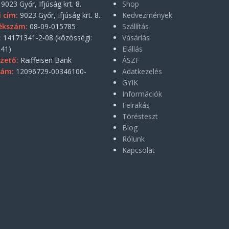
9023 Győr, Ifjúság krt. 8.
Shop
i cím:
9023 Győr, Ifjúság krt. 8.
Kedvezmények
ékszám:
08-09-015785
Szállítás
:
14171341-2-08 (közösségi:
Vásárlás
41)
Elállás
zető:
Raiffeisen Bank
ÁSZF
zám:
12096729-00346100-
Adatkezelés
GYIK
Információk
Felrakás
Törésteszt
Blog
Rólunk
Kapcsolat