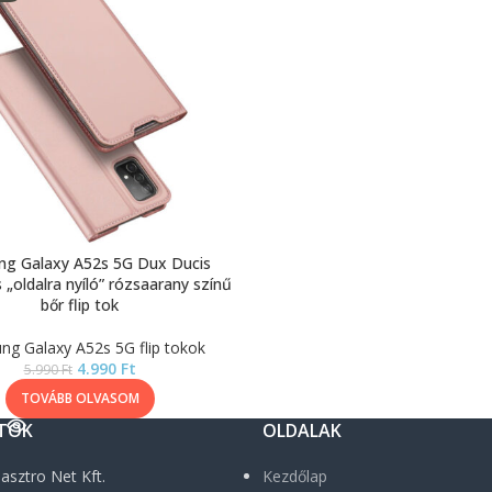
g Galaxy A52s 5G Dux Ducis
„oldalra nyíló” rózsaarany színű
bőr flip tok
g Galaxy A52s 5G flip tokok
4.990
Ft
5.990
Ft
TOVÁBB OLVASOM
TOK
OLDALAK
asztro Net Kft.
Kezdőlap