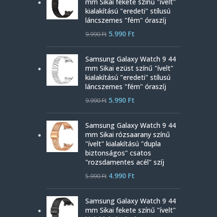
mm Sikai fekete színű "ívelt"
kialakítású "eredeti" stílusú
láncszemes "fém" óraszíj
5.990
Ft
9.990
Ft
Samsung Galaxy Watch 9 44
mm Sikai ezüst színű "ívelt"
kialakítású "eredeti" stílusú
láncszemes "fém" óraszíj
5.990
Ft
9.990
Ft
Samsung Galaxy Watch 9 44
mm Sikai rózsaarany színű
"ívelt" kialakítású "dupla
biztonságos" csatos
"rozsdamentes acél" szíj
4.990
Ft
5.990
Ft
Samsung Galaxy Watch 9 44
mm Sikai fekete színű "ívelt"