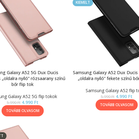
KIEMELT
ng Galaxy A52 5G Dux Ducis
Samsung Galaxy A52 Dux Ducis
„oldalra nyíló” rózsaarany színű
„oldalra nyíló” fekete színű bőr
bőr flip tok
Samsung Galaxy A52 flip t
ng Galaxy A52 5G flip tokok
4.990
Ft
5.990
Ft
4.990
Ft
5.990
Ft
TOVÁBB OLVASOM
TOVÁBB OLVASOM
TT