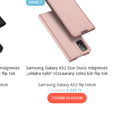
KIEMELT
 mágneses
Samsung Galaxy A52 Dux Ducis mágneses
 flip tok
„oldalra nyíló” rózsaarany színű bőr flip tok
okok
Samsung Galaxy A52 flip tokok
4.990
Ft
5.990
Ft
TOVÁBB OLVASOM