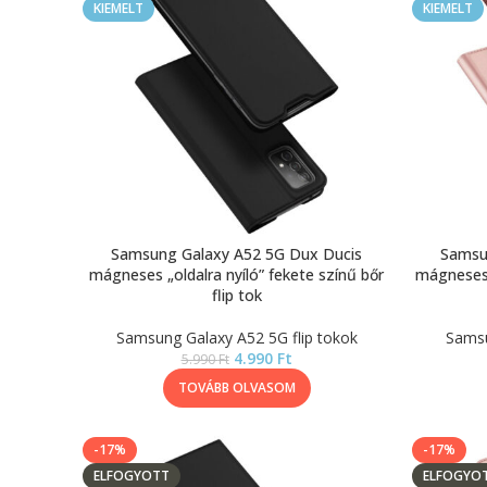
KIEMELT
KIEMELT
Samsung Galaxy A52 5G Dux Ducis
Samsu
mágneses „oldalra nyíló” fekete színű bőr
mágneses 
flip tok
Samsung Galaxy A52 5G flip tokok
Samsu
4.990
Ft
5.990
Ft
TOVÁBB OLVASOM
-17%
-17%
ELFOGYOTT
ELFOGYO