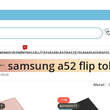
ÚJ
KEK
KEDVEZMÉNYEK
SZÁLLÍTÁS
VÁSÁRLÁS
ÓRASZÍJ FELRAKÁSA
ÜVEGFÓL
samsung a52 flip to
rmékek
Mutat
-17%
TT
ELFOGYOTT