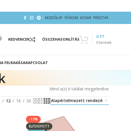
KEZDŐLAP
FIÓKOM
KOSÁR
PÉNZTÁR
0
FT
KEDVENCEK
ÖSSZEHASONLÍTÁS
0
termék
IA FELRAKÁSA
KAPCSOLAT
k
Mind a(z) 6 találat megjelenítve
8
12
16
20
-17%
ELFOGYOTT