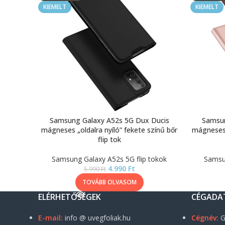
KIEMELT
KIEMELT
Samsung Galaxy A52s 5G Dux Ducis
Samsun
mágneses „oldalra nyíló” fekete színű bőr
mágneses 
flip tok
Samsung Galaxy A52s 5G flip tokok
Samsun
4.990
Ft
5.990
Ft
TOVÁBB OLVASOM
ELÉRHETŐSÉGEK
CÉGADA
E-mail:
info @ uvegfoliak.hu
Cégnév:
G